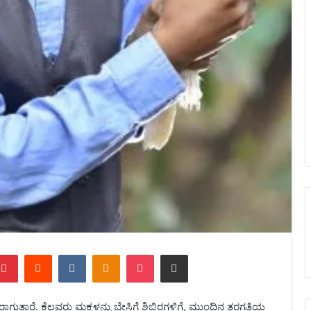
mblr
Pinterest
Reddit
VKontakte
Odnoklassniki
Pocket
Share via Email
ರಾಗುತ್ತಾರೆ. ಕೆಲವರು ಮಕ್ಕಳನ್ನು ಬೇಸಿಗೆ ಶಿಬಿರಗಳಿಗೆ, ಮುಂದಿನ ತರಗತಿಯ