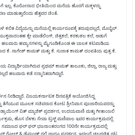
ಿವೇಶ ಹಾಗೆ ಇಲ್ಲ. ಕೊರೋನಾದ ಭೀತಿಯಿಂದ ಮನೆಯ ಹೊರಗೆ ಮಕ್ಕಳನ್ನು
ಣ ಮಾಡುತ್ತಾರೆಂದು ಹೆತ್ತವರ ಚಿಂತೆ.
ಿ ಕಲಿತ ವಿದ್ಯೆಯನ್ನು ಮನೆಯಲ್ಲಿ ಕಾರ್ಯರೂಪಕ್ಕೆ ತರುವುದಲ್ಲದೆ, ಮೊಬೈಲ್
ತವಾದಂತಹ ಕ್ಲೇ ಮಾಡೆಲಿಂಗ್, ಚಿತ್ರಕಲೆ, ಕರಕುಶಲ ಕಲೆ, ಅಡುಗೆ
ಲೇ ಇಂತಹ ಹಲವಾರು ಹವ್ಯಾಸಗಳನ್ನು ಮೈಗೂಡಿಕೊಂಡ ಈ ಬಾಲಕ ಕಟಪಾಡಿಯ
ಿದರಾದ ಕೆ. ನಾಗೇಶ್ ಕಾಮತ್ ಮತ್ತು ಕೆ. ಸುಜಾತ ಕಾಮತ್ ದಂಪತಿಯ ಪುತ್ರ ಕೆ.
ವಿದ್ಯಾರ್ಥಿಯಾಗಿರುವ ಪ್ರಥಮ್ ಕಾಮತ್ ತಾಲೂಕು, ಜಿಲ್ಲಾ, ರಾಜ್ಯ ಮತ್ತು
್ಲದೆ ಹಲವಾರು ಕಡೆ ಸನ್ಮಾನಿತರಾಗಿದ್ದಾರೆ.
ಶನ ನೀಡಿದ್ದಾರೆ. ವಿಜಯಕರ್ನಾಟಕ ದಿನಪತ್ರಿಕೆ ಆಯೋಜಿಸಿದ್ದ
ಳನ್ನು ತೆಗೆಯುವ ಮೂಲಕ ಸಚಿವರಾದ ಕೋಟ ಶ್ರೀನಿವಾಸ ಪೂಜಾರಿಯವರನ್ನು
ದಲ್ಲಿ ಡ್ರಾಯಿಂಗ್ ವಿತ್ ಮ್ಯಾಜಿಕ್ ಪ್ರದರ್ಶನ, ಉದಯವಾಣಿ ಮತ್ತು ಗೀತಾಂಜಲಿ
ಯಕ್ರಮ, ಹೊಸ ಬೆಳಕು ಸೇವಾ ಟ್ರಸ್ಟ್ ಮಣಿಪಾಲ ಇವರ ಕಾರ್ಯಕ್ರಮದಲ್ಲಿ
.ಬಿ ಸಮಾಜದ ಘರ್ ಘರ್ ಭಜನಾಂತರಂಗದ 100ನೇ ಕಾರ್ಯಕ್ರಮದಲ್ಲಿ
ೋಲ್ಡ್ & ಡೈಮಂಡ್ಸ್ ನಲ್ಲಿ ಜಾದೂ ಪ್ರದರ್ಶನ. ಇದಲ್ಲದೆ ಚಲನಚಿತ್ರ ನಟ