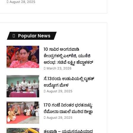
August 28, 2025
Popular News
10 ಸಾವಿರ ಅಂಗನವಾಡಿ
ಕೇಂದ್ರಗಳಲ್ಲಿ ಎಲ್‌ಕೆಜಿ, ಯುಕೆಜಿ
ಆರಂಭ: ಸಚಿವೆ ಲಕ್ಷ್ಮೀ ಹೆಬ್ಬಾಳಕರ್
March 23, 2026
ಸೆ.13ರಂದು ಉಡುಪಿಯಲ್ಲಿ ಬೃಹತ್
ಉದ್ಯೋಗ ಮೇಳ
August 29, 2025
170 ಗಂಟೆ ನಿರಂತರ ಭರತನಾಟ್ಯ:
ರೆಮೋನಾ ದಾಖಲೆ ಮುರಿದ ದೀಕ್ಷಾ
August 29, 2025
ತಲಪಾಡಿ – ಯಮಸ್ವರೂಪಿಯಾದ