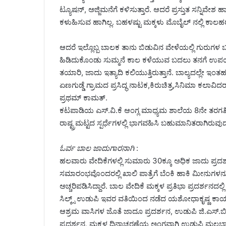
ಟ್ಯೂಷನ್, ಅಜ್ಜಿಮನೆಗೆ ಕಳಿಸುತ್ತಾರೆ. ಆದರೆ ಪ್ರಸ್ತುತ ಸನ್ನ
ಕಳುಹಿಸುವ ಹಾಗಿಲ್ಲ. ಬಹಳಷ್ಟು ಮಕ್ಕಳು ಮೊಬೈಲ್ ನಲ್ಲಿ ಕಾಲಹರ
ಆದರೆ ಇಲ್ಲೊಬ್ಬ ಬಾಲಕ ತಾನು ಬಿಡುವಿನ ವೇಳೆಯಲ್ಲಿ ಗುರುಗಳ ಬಳ
ಹಿಡಿದುಕೊಂಡು ಸುಮ್ಮನೆ ಕಾಲ ಕಳೆಯುವ ಬದಲು ತನಗೆ ಉಪಯುಕ್
ತಯಾರಿ, ಜಾದು ಇತ್ಯಾದಿ ಕಲಿಯುತ್ತಿರುತ್ತಾನೆ. ಬಾಲ್ಯದಲ್
ಏಣಗುಡ್ಡೆ ಗ್ರಾಮದ ಪ್ರಸಿದ್ಧ ನಾಟಕ,ಕಿರುಚಿತ್ರ,ಸಿನಿಮಾ ಕಲಾವ
ಪ್ರಥಮ್ ಕಾಮತ್.
ಕಟಪಾಡಿಯ ಎಸ್.ವಿ.ಕೆ ಆಂಗ್ಲ ಮಾಧ್ಯಮ ಶಾಲೆಯ 8ನೇ ತರಗತಿಯ 
ರಾಷ್ಟ್ರಮಟ್ಟದ ಸ್ಪರ್ಧೆಗಳಲ್ಲಿ ಭಾಗವಹಿಸಿ ಬಹುಮಾನಿತರಾಗಿರುವುದಲ
ಓರ್ವ ಬಾಲ ಜಾದುಗಾರನಾಗಿ
:
ಹಲವಾರು ವೇದಿಕೆಗಳಲ್ಲಿ ಸುಮಾರು 30ಕ್ಕೂ ಅಧಿಕ ಜಾದು ಪ್ರದರ್
ಸಮಾರಂಭವೊಂದರಲ್ಲಿ ಖಾಲಿ ಪಾತ್ರೆಗೆ ಬೆಂಕಿ ಹಾಕಿ ಮೀನುಗ
ಅಚ್ಚರಿಪಡಿಸಿದ್ದಾರೆ. ಬಾಲ ವೇದಿಕೆ ಮಕ್ಕಳ ಪ್ರತಿಭಾ ಪ್ರದರ್ಶನ
ಸಿಲ್ಕ್ಸ್ ಉಡುಪಿ ಇವರ ವತಿಯಿಂದ ನಡೆದ ಯಶೋಧಾಕೃಷ್ಣ ಕಾರ್
ಆಶ್ರಮ ವಾಸಿಗಳ ಜೊತೆ ಜಾದೂ ಪ್ರದರ್ಶನ, ಉಡುಪಿ ಜಿ.ಎಸ್
ಪ್ರದರ್ಶನ, ಮಕ್ಕಳ ದಿನಾಚರಣೆಯ ಅಂಗವಾಗಿ ಉಡುಪಿ ಮಲಬಾರ್ ಗ