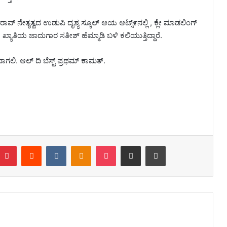
ರಾವ್ ನೇತೃತ್ವದ ಉಡುಪಿ ದೃಶ್ಯ ಸ್ಕೂಲ್ ಆಯ ಆಟ್ಸ್೯ನಲ್ಲಿ , ಕ್ಲೇ ಮಾಡಲಿಂಗ್
ಖ್ಯಾತಿಯ ಜಾದುಗಾರ ಸತೀಶ್ ಹೆಮ್ಮಾಡಿ ಬಳಿ ಕಲಿಯುತ್ತಿದ್ದಾರೆ.
ಗಲಿ. ಆಲ್ ದಿ ಬೆಸ್ಟ್ ಪ್ರಥಮ್ ಕಾಮತ್.
n
umblr
Pinterest
Reddit
VKontakte
Odnoklassniki
Pocket
Share via Email
Print