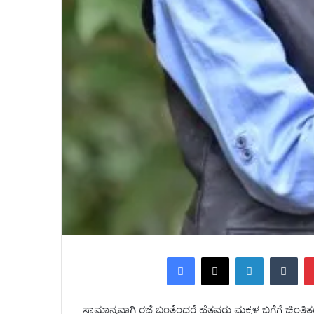
Facebook
X
LinkedIn
Tu
ಸಾಮಾನ್ಯವಾಗಿ ರಜೆ ಬಂತೆಂದರೆ ಹೆತ್ತವರು ಮಕ್ಕಳ ಬಗೆಗೆ ಚಿಂತಿತ