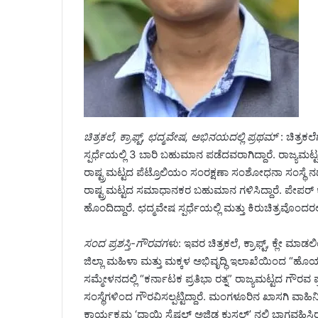
ಚಿತ್ರಕಲೆ, ಕ್ರಾಫ್ಟ್, ಛದ್ಮವೇಷ, ಅಭಿನಯದಲ್ಲಿ ಪ್ರಥಮ್
: ಚಿತ್ರಕ
ಸ್ಪರ್ಧೆಯಲ್ಲಿ 3 ಬಾರಿ ಬಹುಮಾನ ಪಡೆದವರಾಗಿದ್ದಾರೆ. ರಾಜ್ಯಮಟ್ಟ
ರಾಷ್ಟ್ರಮಟ್ಟದ ಪೆಟ್ರೊಲಿಯಂ ಸಂರಕ್ಷಣಾ ಸಂಶೋಧನಾ ಸಂಸ್ಥೆ ನಡೆಸ
ರಾಷ್ಟ್ರಮಟ್ಟದ ಸಮಾಧಾನಕರ ಬಹುಮಾನ ಗಳಿಸಿದ್ದಾರೆ. ಪೇಪರ್ ಕ
ಹೊಂದಿದ್ದಾರೆ. ಛದ್ಮವೇಷ ಸ್ಪರ್ಧೆಯಲ್ಲಿ ಮತ್ತು ಕಿರುಚಿತ್ರವೊ
ಸಂದ ಪ್ರಶಸ್ತಿ-ಗೌರವಗಳು
: ಇವರ ಚಿತ್ರಕಲೆ, ಕ್ರಾಫ್ಟ್, ಕ್ಲ
ಜಿಲ್ಲಾ ಮಹಿಳಾ ಮತ್ತು ಮಕ್ಕಳ ಅಭಿವೃದ್ಧಿ ಇಲಾಖೆಯಿಂದ “ಹೊಯ್ಸಳ 
ಸಮ್ಮೇಳನದಲ್ಲಿ “ಕರ್ನಾಟಕ ಪ್ರತಿಭಾ ರತ್ನ” ರಾಜ್ಯಮಟ್ಟದ ಗೌರವ ಪ್
ಸಂಸ್ಥೆಗಳಿಂದ ಗೌರವಿಸಲ್ಪಟ್ಟಿದ್ದಾರೆ. ಮಂಗಳೂರಿನ ಖಾಸಗಿ ವಾಹಿ
ಕಾರ್ಯಕ್ರಮ ‘ದಾಯ್ಜಿ ಸ್ಪೆಷಲ್ ಅಜ್ಜಿಡ ಕುಸಲ್’ ನಲ್ಲಿ ಭಾಗವಹಿಸಿರು