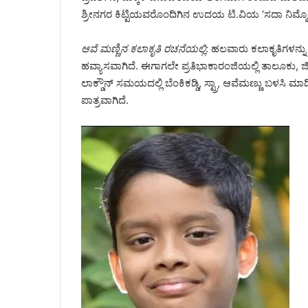
ಶ್ರೀನಗರ ಕಿಟ್ಟಿಯವರೊಂದಿಗಿನ ಉದಯ ಟಿ.ವಿಯ ‘ಸದಾ ನಿಮ್ಮೊಂದಿಗ
ಆವೆ ಮಣ್ಣಿನ ಕಲಾಕೃತಿ ರಚನೆಯಲ್ಲಿ
: ಹಲವಾರು ಕಲಾಕೃತಿಗಳನ್ನು 
ಹವ್ಯಾಸವಾಗಿದೆ. ಈಗಾಗಲೇ ಪ್ರತಿಭಾಕಾರಂಜಿಯಲ್ಲಿ ತಾಲೂಕು, ಜಿಲ್
ಲಾಕ್ಡೌನ್ ಸಮಯದಲ್ಲಿ ಬೆಂಕಿಕಡ್ಡಿ, ಸ್ಟ್ರಾ, ಆವೆಮಣ್ಣು ಬಳಸಿ 
ಪಾತ್ರವಾಗಿದೆ.