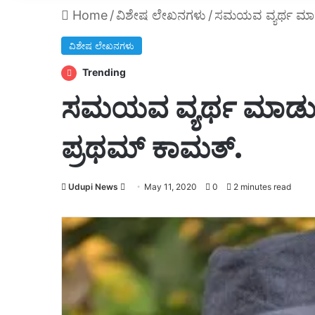
Home
/
ವಿಶೇಷ ಲೇಖನಗಳು
/
ಸಮಯವ ವ್ಯರ್ಥ ಮಾಡು
ವಿಶೇಷ ಲೇಖನಗಳು
Trending
ಸಮಯವ ವ್ಯರ್ಥ ಮಾಡುವ
ಪ್ರಥಮ್ ಕಾಮತ್.
Send
Udupi News
May 11, 2020
0
2 minutes read
an
email