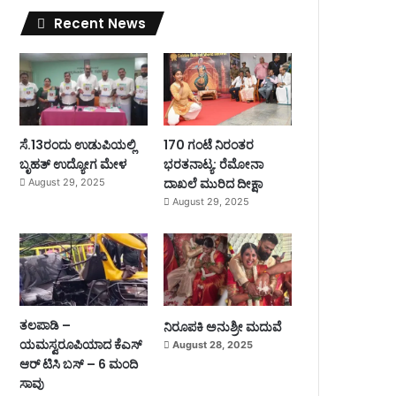
Recent News
ಸೆ.13ರಂದು ಉಡುಪಿಯಲ್ಲಿ
170 ಗಂಟೆ ನಿರಂತರ
ಬೃಹತ್ ಉದ್ಯೋಗ ಮೇಳ
ಭರತನಾಟ್ಯ: ರೆಮೋನಾ
ದಾಖಲೆ ಮುರಿದ ದೀಕ್ಷಾ
August 29, 2025
August 29, 2025
ತಲಪಾಡಿ –
ನಿರೂಪಕಿ ಅನುಶ್ರೀ ಮದುವೆ
ಯಮಸ್ವರೂಪಿಯಾದ ಕೆಎಸ್
August 28, 2025
ಆರ್ ಟಿಸಿ ಬಸ್ – 6 ಮಂದಿ
ಸಾವು