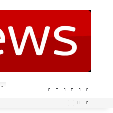
Facebook
X
YouTube
Instagram
Telegram
Whatsapp
Random Arti