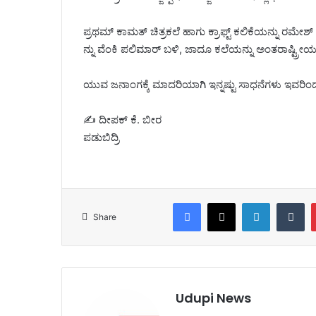
ಪ್ರಥಮ್ ಕಾಮತ್ ಚಿತ್ರಕಲೆ ಹಾಗು ಕ್ರಾಫ್ಟ್ ಕಲಿಕೆಯನ್ನು ರಮೇಶ್ 
ನ್ನು ವೆಂಕಿ ಪಲಿಮಾರ್ ಬಳಿ, ಜಾದೂ ಕಲೆಯನ್ನು ಅಂತರಾಷ್ಟ್ರೀಯ 
ಯುವ ಜನಾಂಗಕ್ಕೆ ಮಾದರಿಯಾಗಿ ಇನ್ನಷ್ಟು ಸಾಧನೆಗಳು ಇವರಿಂದಾ
✍️ ದೀಪಕ್ ಕೆ. ಬೀರ
ಪಡುಬಿದ್ರಿ
Facebook
X
LinkedI
T
Share
Udupi News