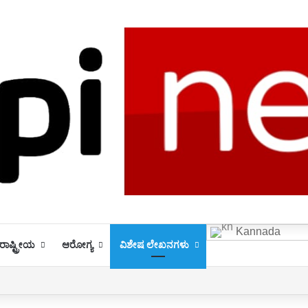
Kannada
ಾಷ್ಟ್ರೀಯ
ಆರೋಗ್ಯ
ವಿಶೇಷ ಲೇಖನಗಳು