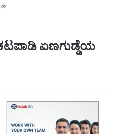
ತ್.
ಕಟಪಾಡಿ ಏಣಗುಡ್ಡೆಯ