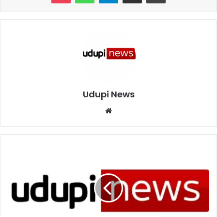
Udupi News
Website
ಉಡುಪಿ
ನ್ಯೂಸ್
ಟೆಲಿಗ್ರಾಂ
ಚಾನೆಲನ್ನು
ಪ್ರಾರಂಭಿಸಿದೆ.