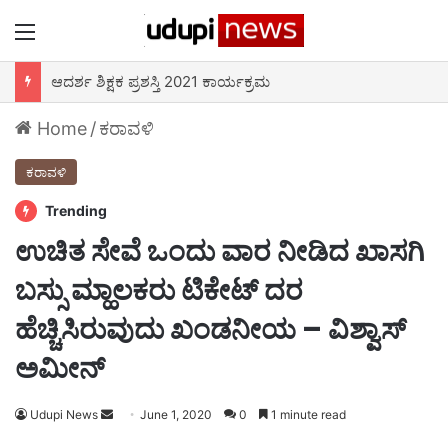
Menu
ಆದರ್ಶ ಶಿಕ್ಷಕ ಪ್ರಶಸ್ತಿ 2021 ಕಾರ್ಯಕ್ರಮ
Home
/
ಕರಾವಳಿ
ಕರಾವಳಿ
Trending
ಉಚಿತ ಸೇವೆ ಒಂದು ವಾರ ನೀಡಿದ ಖಾಸಗಿ
ಬಸ್ಸು ಮ್ಹಾಲಕರು ಟಿಕೇಟ್ ದರ
ಹೆಚ್ಚಿಸಿರುವುದು ಖಂಡನೀಯ – ವಿಶ್ವಾಸ್
ಅಮೀನ್
Send
Udupi News
June 1, 2020
0
1 minute read
an