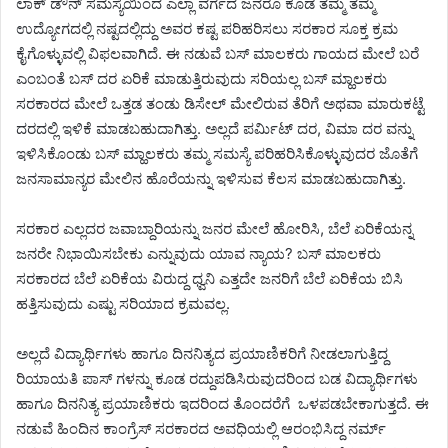
ಲಾಕ್ ಡೌನ್ ಸಮಸ್ಯೆಯಿಂದ ಎಲ್ಲಾ ವರ್ಗದ ಜನರೂ ಕೂಡ ತಮ್ಮ ತಮ್ಮ
ಉದ್ಯೋಗದಲ್ಲಿ ನಷ್ಟದಲ್ಲಿದ್ದು ಅವರ ಕಷ್ಟ ಪರಿಹರಿಸಲು ಸರಕಾರ ಸೂಕ್ತ ಕ್ರಮ
ಕೈಗೊಳ್ಳುವಲ್ಲಿ ವಿಫಲವಾಗಿದೆ. ಈ ನಡುವೆ ಬಸ್ ಮಾಲಕರು ಗಾಯದ ಮೇಲೆ ಬರೆ
ಎಂಬಂತೆ ಬಸ್ ದರ ಏರಿಕೆ ಮಾಡುತ್ತಿರುವುದು ಸರಿಯಲ್ಲ ಬಸ್ ಮ್ಹಾಲಕರು
ಸರಕಾರದ ಮೇಲೆ ಒತ್ತಡ ತಂಡು ಡಿಸೇಲ್ ಮೇಲಿರುವ ತೆರಿಗೆ ಅಥವಾ ಮಾರುಕಟ್ಟೆ
ದರದಲ್ಲಿ ಇಳಿಕೆ ಮಾಡಬಹುದಾಗಿತ್ತು. ಅಲ್ಲದೆ ಪರ್ಮಿಟ್ ದರ, ವಿಮಾ ದರ ವನ್ನು
ಇಳಿಸಿಕೊಂಡು ಬಸ್ ಮ್ಹಾಲಕರು ತಮ್ಮ ಸಮಸ್ಯೆ ಪರಿಹರಿಸಿಕೊಳ್ಳುವುದರ ಜೊತೆಗೆ
ಜನಸಾಮಾನ್ಯರ ಮೇಲಿನ ಹೊರೆಯನ್ನು ಇಳಿಸುವ ಕೆಲಸ ಮಾಡಬಹುದಾಗಿತ್ತು.
ಸರಕಾರ ಎಲ್ಲದರ ಜವಾಬ್ದಾರಿಯನ್ನು ಜನರ ಮೇಲೆ ಹೋರಿಸಿ, ಬೆಲೆ ಏರಿಕೆಯನ್ನ
ಜನರೇ ನಿಭಾಯಿಸಬೇಕು ಎನ್ನುವುದು ಯಾವ ನ್ಯಾಯ? ಬಸ್ ಮಾಲಕರು
ಸರಕಾರದ ಬೆಲೆ ಏರಿಕೆಯ ವಿರುದ್ದ ಧ್ವನಿ ಎತ್ತದೇ ಜನರಿಗೆ ಬೆಲೆ ಏರಿಕೆಯ ಬಿಸಿ
ಹತ್ತಿಸುವುದು ಎಷ್ಟು ಸರಿಯಾದ ಕ್ರಮವಲ್ಲ.
ಅಲ್ಲದೆ ವಿದ್ಯಾರ್ಥಿಗಳು ಹಾಗೂ ದಿನನಿತ್ಯದ ಪ್ರಯಾಣಿಕರಿಗೆ ನೀಡಲಾಗುತ್ತಿದ್ದ
ರಿಯಾಯತಿ ಪಾಸ್ ಗಳನ್ನು ಕೂಡ ರದ್ದುಪಡಿಸಿರುವುದರಿಂದ ಬಡ ವಿದ್ಯಾರ್ಥಿಗಳು
ಹಾಗೂ ದಿನನಿತ್ಯ ಪ್ರಯಾಣಿಕರು ಇದರಿಂದ ತೊಂದರೆಗೆ ಒಳಪಡಬೇಕಾಗುತ್ತದೆ. ಈ
ನಡುವೆ ಹಿಂದಿನ ಕಾಂಗ್ರೆಸ್ ಸರಕಾರದ ಅವಧಿಯಲ್ಲಿ ಆರಂಭಿಸಿದ್ದ ನರ್ಮ್