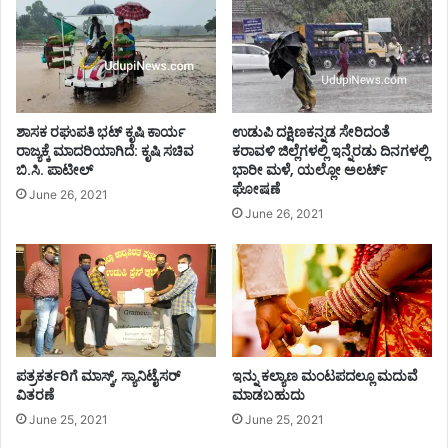
ಶಾಸಕ ರಘುಪತಿ‌ ಭಟ್ ಕೃಷಿ ಕಾರ್ಯ
ಉಡುಪಿ ದಕ್ಷಿಣಕನ್ನಡ ಸೇರಿದಂತೆ
ರಾಜ್ಯಕ್ಕೆ ಮಾದರಿಯಾಗಿದೆ: ಕೃಷಿ ಸಚಿವ
ಕರಾವಳಿ ಜಿಲ್ಲೆಗಳಲ್ಲಿ ಇನ್ನೆರಡು ದಿನಗಳಲ್ಲಿ
ಬಿ.ಸಿ. ಪಾಟೀಲ್
ಭಾರೀ ಮಳೆ, ಯಲ್ಲೋ ಅಲರ್ಟ್
ಘೋಷಣೆ
June 26, 2021
June 26, 2021
ಪತ್ರಕರ್ತರಿಗೆ ಮಾಸ್ಕ್, ಸ್ಯಾನಿಟೈಸರ್
ಇನ್ನು ಕಲ್ಯಾಣ ಮಂಟಪದಲ್ಲೂ ಮದುವೆ
ವಿತರಣೆ
ಮಾಡಬಹುದು
June 25, 2021
June 25, 2021