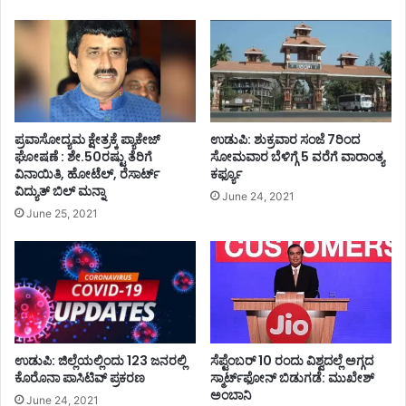
ಪ್ರವಾಸೋದ್ಯಮ ಕ್ಷೇತ್ರಕ್ಕೆ ಪ್ಯಾಕೇಜ್
ಉಡುಪಿ: ಶುಕ್ರವಾರ ಸಂಜೆ 7ರಿಂದ
ಘೋಷಣೆ : ಶೇ.50ರಷ್ಟು ತೆರಿಗೆ
ಸೋಮವಾರ ಬೆಳಿಗ್ಗೆ 5 ವರೆಗೆ ವಾರಾಂತ್ಯ
ವಿನಾಯಿತಿ, ಹೋಟೆಲ್, ರೆಸಾರ್ಟ್
ಕರ್ಫ್ಯೂ
ವಿದ್ಯುತ್ ಬಿಲ್ ಮನ್ನಾ
June 24, 2021
June 25, 2021
ಉಡುಪಿ: ಜಿಲ್ಲೆಯಲ್ಲಿಂದು 123 ಜನರಲ್ಲಿ
ಸೆಪ್ಟೆಂಬರ್‌‌ 10 ರಂದು ವಿಶ್ವದಲ್ಲೆ ಅಗ್ಗದ
ಕೊರೊನಾ ಪಾಸಿಟಿವ್ ಪ್ರಕರಣ
ಸ್ಮಾರ್ಟ್‌ಫೋನ್‌‌ ಬಿಡುಗಡೆ: ಮುಖೇಶ್‌
ಅಂಬಾನಿ
June 24, 2021