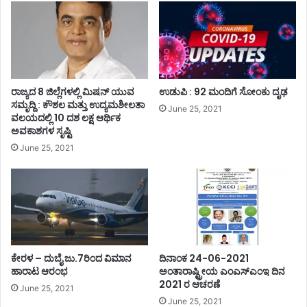
ರಾಜ್ಯದ 8 ಜಿಲ್ಲೆಗಳಲ್ಲಿ ಮಿಷನ್ ಯುವ
ಉಡುಪಿ : 92 ಮಂದಿಗೆ ಸೋಂಕು ದೃಢ
ಸಮೃದ್ದಿ : ಕೌಶಲ ಮತ್ತು ಉದ್ಯಮಶೀಲತಾ
June 25, 2021
ವಲಯದಲ್ಲಿ 10 ದಶ ಲಕ್ಷ ಆರ್ಥಿಕ
ಅವಕಾಶಗಳ ಸೃಷ್ಟಿ
June 25, 2021
ಕೇರಳ – ದುಬೈ ಜು.7ರಿಂದ ವಿಮಾನ
ದಿನಾಂಕ 24-06-2021
ಹಾರಾಟ ಆರಂಭ
ಅಂತಾರಾಷ್ಟ್ರೀಯ ಎಂಎಸ್ಎಂಇ ದಿನ
2021 ರ ಆಚರಣೆ
June 25, 2021
June 25, 2021