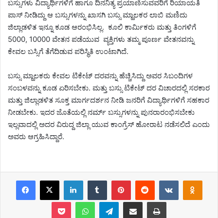
ಬಸ್ಸುಗಳು ವಿದ್ಯಾರ್ಥಿಗಳಿಗೆ ಹಾಗೂ ದಿನನಿತ್ಯ ಪ್ರಯಾಣಿಸುವವರಿಗೆ ರಿಯಾಯತಿ
ಪಾಸ್ ನೀಡಿದ್ದು ಆ ಬಸ್ಸುಗಳನ್ನು ಖಾಸಗಿ ಬಸ್ಸು ಮ್ಹಾಲಕರ ಲಾಬಿ ಮಣಿದು
ಜಿಲ್ಲಾಡಳಿತ ಇನ್ನೂ ಕೂಡ ಆರಂಭಿಸಿಲ್ಲ. ಕೂಲಿ ಕಾರ್ಮಿಕರು ಮತ್ತು ತಿಂಗಳಿಗೆ
5000, 10000 ವೇತನ ಪಡೆಯುವ ವ್ಯಕ್ತಿಗಳು ತಮ್ಮ ಪೂರ್ಣ ವೇತನವನ್ನು
ಕೇವಲ ಬಸ್ಸಿಗೆ ತೆಗೆದಿಡುವ ಪರಿಸ್ಥಿತಿ ಉಂಟಾಗಿದೆ.
ಬಸ್ಸು ಮ್ಹಾಲಕರು ಕೇವಲ ಟಿಕೇಟ್ ದರವನ್ನು ಹೆಚ್ಚಿಸಿದ್ದು ಅವರ ಸಿಬಂದಿಗಳ
ಸಂಬಳವನ್ನು ಕೂಡ ಏರಿಸಬೇಕು. ಮತ್ತು ಬಸ್ಸು ಟಿಕೇಟ್ ದರ ವಿಚಾರದಲ್ಲಿ ಸರಕಾರ
ಮತ್ತು ಜಿಲ್ಲಾಡಳಿತ ಸೂಕ್ತ ಮಾರ್ಗದರ್ಶನ ನೀಡಿ ಜನರಿಗೆ ವಿದ್ಯಾರ್ಥಿಗಳಿಗೆ ಸಹಕಾರ
ನೀಡಬೇಕು. ಇದರ ಜೊತೆಯಲ್ಲಿ ನರ್ಮ್ ಬಸ್ಸುಗಳನ್ನು ಪುನರಾರಂಭಿಸಬೇಕು
ಇಲ್ಲವಾದಲ್ಲಿ ಅದರ ವಿರುದ್ದ ಜಿಲ್ಲಾ ಯುವ ಕಾಂಗ್ರೆಸ್ ಹೋರಾಟ ನಡೆಸಲಿದೆ ಎಂದು
ಅವರು ಆಗ್ರಹಿಸಿದ್ದಾರೆ.
Facebook
X
LinkedIn
Tumblr
Pinterest
Reddit
VKontakt
Odn
Pocket
WhatsApp
Telegram
Share via Email
Print