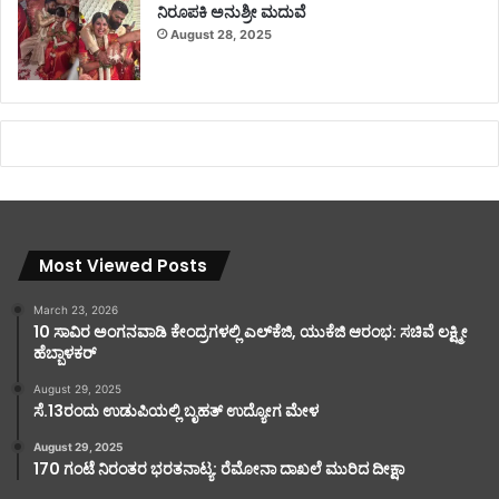
ನಿರೂಪಕಿ ಅನುಶ್ರೀ ಮದುವೆ
August 28, 2025
Most Viewed Posts
March 23, 2026
10 ಸಾವಿರ ಅಂಗನವಾಡಿ ಕೇಂದ್ರಗಳಲ್ಲಿ ಎಲ್‌ಕೆಜಿ, ಯುಕೆಜಿ ಆರಂಭ: ಸಚಿವೆ ಲಕ್ಷ್ಮೀ
ಹೆಬ್ಬಾಳಕರ್
August 29, 2025
ಸೆ.13ರಂದು ಉಡುಪಿಯಲ್ಲಿ ಬೃಹತ್ ಉದ್ಯೋಗ ಮೇಳ
August 29, 2025
170 ಗಂಟೆ ನಿರಂತರ ಭರತನಾಟ್ಯ: ರೆಮೋನಾ ದಾಖಲೆ ಮುರಿದ ದೀಕ್ಷಾ