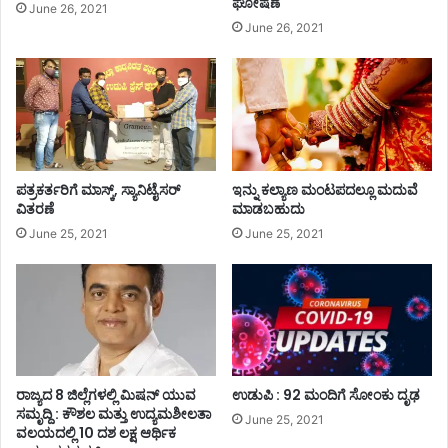
ಘೋಷಣೆ
June 26, 2021
June 26, 2021
ಪತ್ರಕರ್ತರಿಗೆ ಮಾಸ್ಕ್, ಸ್ಯಾನಿಟೈಸರ್
ಇನ್ನು ಕಲ್ಯಾಣ ಮಂಟಪದಲ್ಲೂ ಮದುವೆ
ವಿತರಣೆ
ಮಾಡಬಹುದು
June 25, 2021
June 25, 2021
ರಾಜ್ಯದ 8 ಜಿಲ್ಲೆಗಳಲ್ಲಿ ಮಿಷನ್ ಯುವ
ಉಡುಪಿ : 92 ಮಂದಿಗೆ ಸೋಂಕು ದೃಢ
ಸಮೃದ್ದಿ : ಕೌಶಲ ಮತ್ತು ಉದ್ಯಮಶೀಲತಾ
June 25, 2021
ವಲಯದಲ್ಲಿ 10 ದಶ ಲಕ್ಷ ಆರ್ಥಿಕ