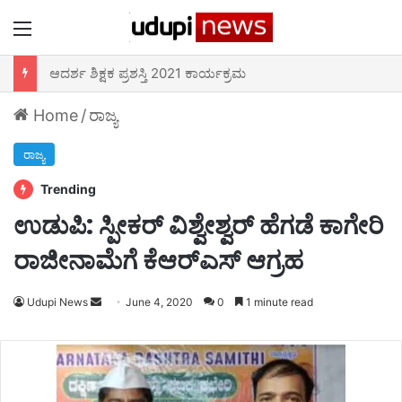
Menu
ಆದರ್ಶ ಶಿಕ್ಷಕ ಪ್ರಶಸ್ತಿ 2021 ಕಾರ್ಯಕ್ರಮ
Home
/
ರಾಜ್ಯ
ರಾಜ್ಯ
Trending
ಉಡುಪಿ: ಸ್ಪೀಕರ್ ವಿಶ್ವೇಶ್ವರ್‌ ಹೆಗಡೆ ಕಾಗೇರಿ
ರಾಜೀನಾಮೆಗೆ ಕೆಆರ್‌ಎಸ್‌ ಆಗ್ರಹ
Send
Udupi News
June 4, 2020
0
1 minute read
an
email