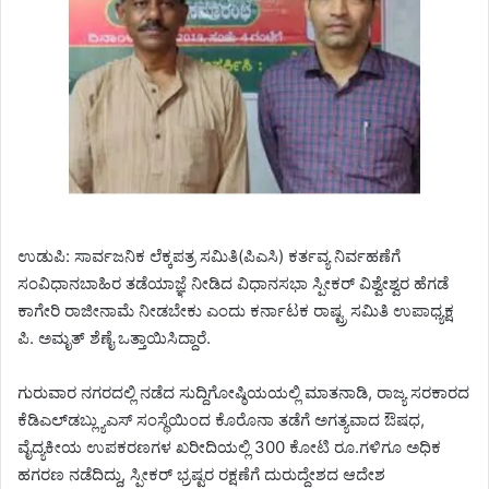
ಉಡುಪಿ: ಸಾರ್ವಜನಿಕ ಲೆಕ್ಕಪತ್ರ ಸಮಿತಿ(ಪಿಎಸಿ) ಕರ್ತವ್ಯ ನಿರ್ವಹಣೆಗೆ
ಸಂವಿಧಾನಬಾಹಿರ ತಡೆಯಾಜ್ಞೆ ನೀಡಿದ ವಿಧಾನಸಭಾ ಸ್ಪೀಕರ್ ವಿಶ್ವೇಶ್ವರ ಹೆಗಡೆ
ಕಾಗೇರಿ ರಾಜೀನಾಮೆ ನೀಡಬೇಕು ಎಂದು ಕರ್ನಾಟಕ ರಾಷ್ಟ್ರ ಸಮಿತಿ ಉಪಾಧ್ಯಕ್ಷ
ಪಿ. ಅಮೃತ್ ಶೆಣೈ ಒತ್ತಾಯಿಸಿದ್ದಾರೆ.
ಗುರುವಾರ ನಗರದಲ್ಲಿ ನಡೆದ ಸುದ್ದಿಗೋಷ್ಠಿಯಯಲ್ಲಿ ಮಾತನಾಡಿ, ರಾಜ್ಯ ಸರಕಾರದ
ಕೆಡಿಎಲ್‍ಡಬ್ಲ್ಯುಎಸ್ ಸಂಸ್ಥೆಯಿಂದ ಕೊರೊನಾ ತಡೆಗೆ ಅಗತ್ಯವಾದ ಔಷಧ,
ವೈದ್ಯಕೀಯ ಉಪಕರಣಗಳ ಖರೀದಿಯಲ್ಲಿ 300 ಕೋಟಿ ರೂ.ಗಳಿಗೂ ಅಧಿಕ
ಹಗರಣ ನಡೆದಿದ್ದು, ಸ್ಪೀಕರ್ ಭ್ರಷ್ಟರ ರಕ್ಷಣೆಗೆ ದುರುದ್ದೇಶದ ಆದೇಶ