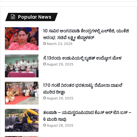
Popular News
10 ಸಾವಿರ ಅಂಗನವಾಡಿ ಕೇಂದ್ರಗಳಲ್ಲಿ ಎಲ್‌ಕೆಜಿ, ಯುಕೆಜಿ
ಆರಂಭ: ಸಚಿವೆ ಲಕ್ಷ್ಮೀ ಹೆಬ್ಬಾಳಕರ್
March 23, 2026
ಸೆ.13ರಂದು ಉಡುಪಿಯಲ್ಲಿ ಬೃಹತ್ ಉದ್ಯೋಗ ಮೇಳ
August 29, 2025
170 ಗಂಟೆ ನಿರಂತರ ಭರತನಾಟ್ಯ: ರೆಮೋನಾ ದಾಖಲೆ
ಮುರಿದ ದೀಕ್ಷಾ
August 29, 2025
ತಲಪಾಡಿ – ಯಮಸ್ವರೂಪಿಯಾದ ಕೆಎಸ್ ಆರ್ ಟಿಸಿ ಬಸ್ –
6 ಮಂದಿ ಸಾವು
August 28, 2025