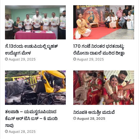
ಸೆ.13ರಂದು ಉಡುಪಿಯಲ್ಲಿ ಬೃಹತ್
170 ಗಂಟೆ ನಿರಂತರ ಭರತನಾಟ್ಯ:
ಉದ್ಯೋಗ ಮೇಳ
ರೆಮೋನಾ ದಾಖಲೆ ಮುರಿದ ದೀಕ್ಷಾ
August 29, 2025
August 29, 2025
ತಲಪಾಡಿ – ಯಮಸ್ವರೂಪಿಯಾದ
ನಿರೂಪಕಿ ಅನುಶ್ರೀ ಮದುವೆ
ಕೆಎಸ್ ಆರ್ ಟಿಸಿ ಬಸ್ – 6 ಮಂದಿ
August 28, 2025
ಸಾವು
August 28, 2025