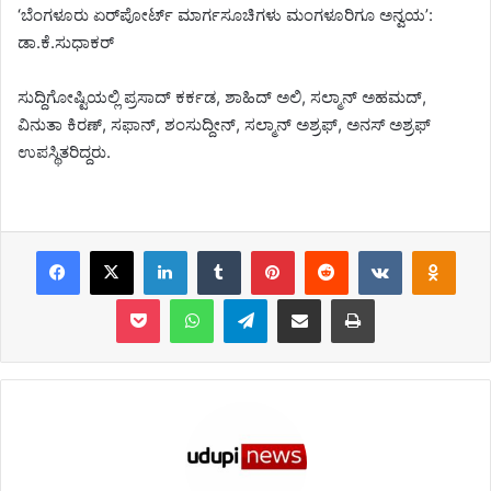
‘ಬೆಂಗಳೂರು ಏರ್‌ಪೋರ್ಟ್‌ ಮಾರ್ಗಸೂಚಿಗಳು ಮಂಗಳೂರಿಗೂ ಅನ್ವಯʼ:
ಡಾ.ಕೆ.ಸುಧಾಕರ್‌
ಸುದ್ದಿಗೋಷ್ಟಿಯಲ್ಲಿ ಪ್ರಸಾದ್ ಕರ್ಕಡ, ಶಾಹಿದ್ ಅಲಿ, ಸಲ್ಮಾನ್ ಅಹಮದ್,
ವಿನುತಾ ಕಿರಣ್, ಸಫಾನ್, ಶಂಸುದ್ದೀನ್, ಸಲ್ಮಾನ್ ಅಶ್ರಫ್, ಅನಸ್ ಅಶ್ರಫ್
ಉಪಸ್ಥಿತರಿದ್ದರು.
Facebook
X
LinkedIn
Tumblr
Pinterest
Reddit
VKontakt
Odn
Pocket
WhatsApp
Telegram
Share via Email
Print