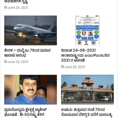
ಅವಕಾಶಗಳ ಸೃಷ್ಟಿ
June 25, 2021
ಕೇರಳ – ದುಬೈ ಜು.7ರಿಂದ ವಿಮಾನ
ದಿನಾಂಕ 24-06-2021
ಹಾರಾಟ ಆರಂಭ
ಅಂತಾರಾಷ್ಟ್ರೀಯ ಎಂಎಸ್ಎಂಇ ದಿನ
2021 ರ ಆಚರಣೆ
June 25, 2021
June 25, 2021
ಪ್ರವಾಸೋದ್ಯಮ ಕ್ಷೇತ್ರಕ್ಕೆ ಪ್ಯಾಕೇಜ್
ಉಡುಪಿ: ಶುಕ್ರವಾರ ಸಂಜೆ 7ರಿಂದ
ಘೋಷಣೆ : ಶೇ.50ರಷ್ಟು ತೆರಿಗೆ
ಸೋಮವಾರ ಬೆಳಿಗ್ಗೆ 5 ವರೆಗೆ ವಾರಾಂತ್ಯ