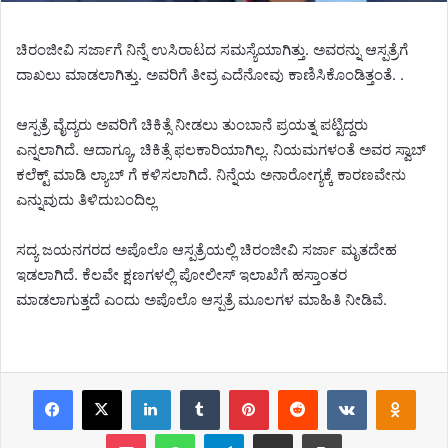
ಚಿರಂಜೀವಿ ಸರ್ಜಾಗೆ ನಿನ್ನೆ ಉಸಿರಾಟದ ಸಮಸ್ಯೆಯಾಗಿತ್ತು. ಅವರನ್ನು ಆಸ್ಪತ
್ರೆಗೆ
ದಾಖಲು ಮಾಡಲಾಗಿತ್ತು. ಅವರಿಗೆ ತೀವ್ರ ಎದೆನೋವು ಕಾಣಿಸಿಕೊಂಡಿತ್ತಂತೆ. .
ಆಸ್ಪತ್ರೆ ವೈದ್ಯರು ಅವರಿಗೆ ಚಿಕಿತ್ಸೆ ನೀಡಲು ತುಂಬಾನೆ ಪ್ರಯತ್ನ ಪಟ್ಟಿದ್ದರು
ಎನ್ನಲಾಗಿದೆ. ಆದಾಗ್ಯೂ, ಚಿಕಿತ್ಸೆ ಫಲಕಾರಿಯಾಗಿಲ್ಲ. ನಿಯಮಗಳಂತೆ ಅವರ ಸ್ವಾಬ್
ಕಲೆಕ್ಟ್ ಮಾಡಿ ಲ್ಯಾಬ್ ಗೆ ಕಳಿಸಲಾಗಿದೆ. ನಿನ್ನೆಯ ಅನಾರೋಗ್ಯಕ್ಕೆ ಕಾರಣವೇನು
ಎನ್ನುವುದು ತಿಳಿದುಬಂದಿಲ್ಲ
ಸದ್ಯ ಜಯನಗರದ ಅಪೊಲೊ ಆಸ್ಪತ್ರೆಯಲ್ಲಿ ಚಿರಂಜೀವಿ ಸರ್ಜಾ ಮೃತದೇಹ
ಇಡಲಾಗಿದೆ. ಕೆಲವೇ ಕ್ಷಣಗಳಲ್ಲಿ ಪೋಲೀಸ್ ಇಲಾಖೆಗೆ ಹಸ್ತಾಂತರ
ಮಾಡಲಾಗುತ್ತದೆ ಎಂದು ಅಪೊಲೊ ಆಸ್ಪತ್ರೆ ಮೂಲಗಳ ಮಾಹಿತಿ ನೀಡಿವೆ.
Facebook
X
LinkedIn
Tumblr
Pinterest
Reddit
VKontakte
Odnoklassniki
Pocket
WhatsApp
Telegram
Share via Email
Print