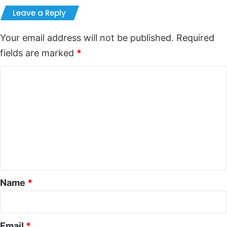
Leave a Reply
Your email address will not be published.
Required
fields are marked
*
C
o
m
m
e
n
t
*
Name
*
Email
*