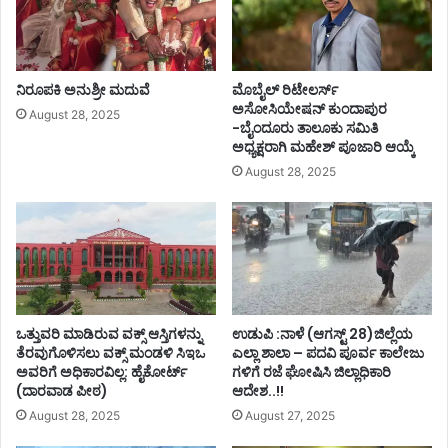
ನಿರೂಪಕಿ ಅನುಶ್ರೀ ಮದುವೆ
ಮೊಬೈಲ್ ರಿಟೇಲರ್ಸ್‌
ಅಸೋಸಿಯೇಷನ್‌ ಕುಂದಾಪುರ
August 28, 2025
-ಬೈಂದೂರು ತಾಲೂಕು ಸಮಿತಿ
ಅಧ್ಯಕ್ಷರಾಗಿ ಮಹೇಶ್‌ ಪೂಜಾರಿ ಆಯ್ಕೆ
August 28, 2025
ಒತ್ತುವರಿ ಮಾಡಿರುವ ವಕ್ಸ್ ಆಸ್ತಿಗಳನ್ನು
ಉಡುಪಿ :ನಾಳೆ (ಆಗಸ್ಟ್ 28)ಜಿಲ್ಲೆಯ
ತೆರವುಗೊಳಿಸಲು ವಕ್ಸ್ ಮಂಡಳಿ ಸಿಇಒ
ಎಲ್ಲಾ ಶಾಲಾ – ಪದವಿ ಪೂರ್ವ ಕಾಲೇಜು
ಅವರಿಗೆ ಅಧಿಕಾರವಿಲ್ಲ: ಹೈಕೋರ್ಟ್
ಗಳಿಗೆ ರಜೆ ಘೋಷಿಸಿ ಜಿಲ್ಲಾಧಿಕಾರಿ
(ದಾರವಾಡ ಪೀಠ)
ಆದೇಶ..!!
August 28, 2025
August 27, 2025