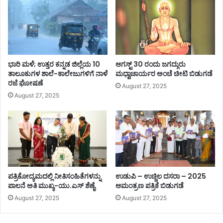
ಭಾರಿ ಮಳೆ; ಉತ್ತರ ಕನ್ನಡ ಜಿಲ್ಲೆಯ 10
ಆಗಸ್ಟ್ 30 ರಂದು ಜಗದ್ಗುರು
ತಾಲೂಕುಗಳ ಶಾಲೆ-ಕಾಲೇಜುಗಳಿಗೆ ನಾಳೆ
ಮಧ್ವಾಚಾರ್ಯರ ಅಂಚೆ ಚೀಟಿ ಬಿಡುಗಡೆ
ರಜೆ ಘೋಷಣೆ
August 27, 2025
August 27, 2025
ಪತ್ರಿಕೋದ್ಯಮದಲ್ಲಿ ನೀತಿಸಂಹಿತೆಗಳನ್ನು
ಉಡುಪಿ – ಉಚ್ಚಿಲ ದಸರಾ – 2025
ಪಾಲನೆ ಅತಿ ಮುಖ್ಯ-ಯು.ಎಸ್ ಶೆಣೈ
ಆಮಂತ್ರಣ ಪತ್ರಿಕೆ ಬಿಡುಗಡೆ
August 27, 2025
August 27, 2025