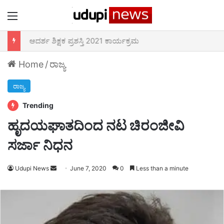
Menu
ಆದರ್ಶ ಶಿಕ್ಷಕ ಪ್ರಶಸ್ತಿ 2021 ಕಾರ್ಯಕ್ರಮ
Home
/
ರಾಜ್ಯ
ರಾಜ್ಯ
Trending
ಹೃದಯಘಾತದಿಂದ ನಟ ಚಿರಂಜೀವಿ
ಸರ್ಜಾ ನಿಧನ
Udupi News
Send
June 7, 2020
0
Less than a minute
an
email