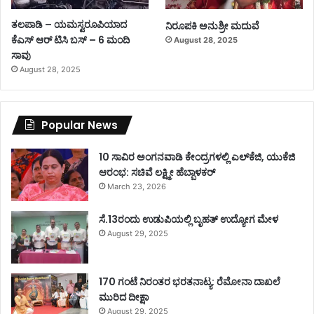
ತಲಪಾಡಿ – ಯಮಸ್ವರೂಪಿಯಾದ
ನಿರೂಪಕಿ ಅನುಶ್ರೀ ಮದುವೆ
ಕೆಎಸ್ ಆರ್ ಟಿಸಿ ಬಸ್ – 6 ಮಂದಿ
August 28, 2025
ಸಾವು
August 28, 2025
Popular News
10 ಸಾವಿರ ಅಂಗನವಾಡಿ ಕೇಂದ್ರಗಳಲ್ಲಿ ಎಲ್‌ಕೆಜಿ, ಯುಕೆಜಿ
ಆರಂಭ: ಸಚಿವೆ ಲಕ್ಷ್ಮೀ ಹೆಬ್ಬಾಳಕರ್
March 23, 2026
ಸೆ.13ರಂದು ಉಡುಪಿಯಲ್ಲಿ ಬೃಹತ್ ಉದ್ಯೋಗ ಮೇಳ
August 29, 2025
170 ಗಂಟೆ ನಿರಂತರ ಭರತನಾಟ್ಯ: ರೆಮೋನಾ ದಾಖಲೆ
ಮುರಿದ ದೀಕ್ಷಾ
August 29, 2025