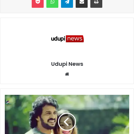
Udupi News
We
bsi
te
ಕಿ
ರು
ತೆ
ರೆ
ಗೆ
ಪಾ