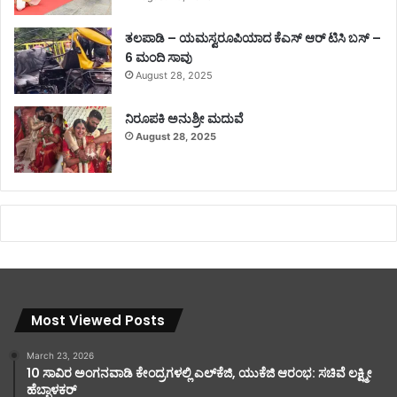
ತಲಪಾಡಿ – ಯಮಸ್ವರೂಪಿಯಾದ ಕೆಎಸ್ ಆರ್ ಟಿಸಿ ಬಸ್ –
6 ಮಂದಿ ಸಾವು
August 28, 2025
ನಿರೂಪಕಿ ಅನುಶ್ರೀ ಮದುವೆ
August 28, 2025
Most Viewed Posts
March 23, 2026
10 ಸಾವಿರ ಅಂಗನವಾಡಿ ಕೇಂದ್ರಗಳಲ್ಲಿ ಎಲ್‌ಕೆಜಿ, ಯುಕೆಜಿ ಆರಂಭ: ಸಚಿವೆ ಲಕ್ಷ್ಮೀ
ಹೆಬ್ಬಾಳಕರ್