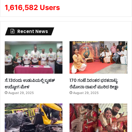
1,616,582 Users
Recent News
ಸೆ.13ರಂದು ಉಡುಪಿಯಲ್ಲಿ ಬೃಹತ್
170 ಗಂಟೆ ನಿರಂತರ ಭರತನಾಟ್ಯ:
ಉದ್ಯೋಗ ಮೇಳ
ರೆಮೋನಾ ದಾಖಲೆ ಮುರಿದ ದೀಕ್ಷಾ
August 29, 2025
August 29, 2025