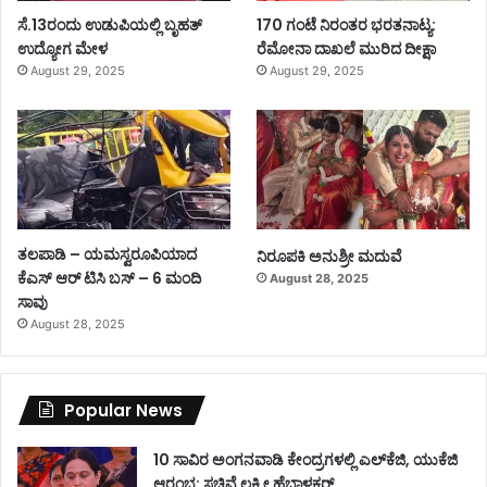
ಸೆ.13ರಂದು ಉಡುಪಿಯಲ್ಲಿ ಬೃಹತ್
170 ಗಂಟೆ ನಿರಂತರ ಭರತನಾಟ್ಯ:
ಉದ್ಯೋಗ ಮೇಳ
ರೆಮೋನಾ ದಾಖಲೆ ಮುರಿದ ದೀಕ್ಷಾ
August 29, 2025
August 29, 2025
ತಲಪಾಡಿ – ಯಮಸ್ವರೂಪಿಯಾದ
ನಿರೂಪಕಿ ಅನುಶ್ರೀ ಮದುವೆ
ಕೆಎಸ್ ಆರ್ ಟಿಸಿ ಬಸ್ – 6 ಮಂದಿ
August 28, 2025
ಸಾವು
August 28, 2025
Popular News
10 ಸಾವಿರ ಅಂಗನವಾಡಿ ಕೇಂದ್ರಗಳಲ್ಲಿ ಎಲ್‌ಕೆಜಿ, ಯುಕೆಜಿ
ಆರಂಭ: ಸಚಿವೆ ಲಕ್ಷ್ಮೀ ಹೆಬ್ಬಾಳಕರ್