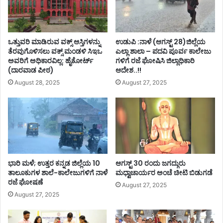
ಒತ್ತುವರಿ ಮಾಡಿರುವ ವಕ್ಸ್ ಆಸ್ತಿಗಳನ್ನು
ಉಡುಪಿ :ನಾಳೆ (ಆಗಸ್ಟ್ 28)ಜಿಲ್ಲೆಯ
ತೆರವುಗೊಳಿಸಲು ವಕ್ಸ್ ಮಂಡಳಿ ಸಿಇಒ
ಎಲ್ಲಾ ಶಾಲಾ – ಪದವಿ ಪೂರ್ವ ಕಾಲೇಜು
ಅವರಿಗೆ ಅಧಿಕಾರವಿಲ್ಲ: ಹೈಕೋರ್ಟ್
ಗಳಿಗೆ ರಜೆ ಘೋಷಿಸಿ ಜಿಲ್ಲಾಧಿಕಾರಿ
(ದಾರವಾಡ ಪೀಠ)
ಆದೇಶ..!!
August 28, 2025
August 27, 2025
ಭಾರಿ ಮಳೆ; ಉತ್ತರ ಕನ್ನಡ ಜಿಲ್ಲೆಯ 10
ಆಗಸ್ಟ್ 30 ರಂದು ಜಗದ್ಗುರು
ತಾಲೂಕುಗಳ ಶಾಲೆ-ಕಾಲೇಜುಗಳಿಗೆ ನಾಳೆ
ಮಧ್ವಾಚಾರ್ಯರ ಅಂಚೆ ಚೀಟಿ ಬಿಡುಗಡೆ
ರಜೆ ಘೋಷಣೆ
August 27, 2025
August 27, 2025