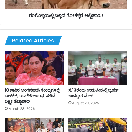
ಯ
ನಿ
ತೆ
ಲ್
!
ಲ
ಗಂಗೊಳ್ಳಿಯಲ್ಲಿ ನಿಲ್ಲದ ಗೋಕಳ್ಳರ ಅಟ್ಟಹಾಸ !
ದ
ಗೋ
ಕ
ಳ್
Related Articles
ಳ
ರ
ಅ
ಟ್
ಟ
ಹಾ
ಸ
!
10 ಸಾವಿರ ಅಂಗನವಾಡಿ ಕೇಂದ್ರಗಳಲ್ಲಿ
ಸೆ.13ರಂದು ಉಡುಪಿಯಲ್ಲಿ ಬೃಹತ್
ಎಲ್‌ಕೆಜಿ, ಯುಕೆಜಿ ಆರಂಭ: ಸಚಿವೆ
ಉದ್ಯೋಗ ಮೇಳ
ಲಕ್ಷ್ಮೀ ಹೆಬ್ಬಾಳಕರ್
August 29, 2025
March 23, 2026