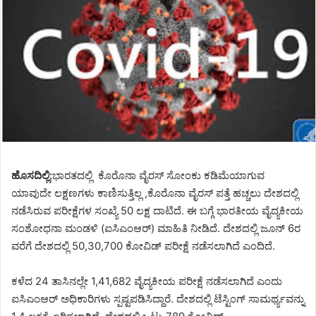
ಹೊಸದಿಲ್ಲಿ:
ಭಾರತದಲ್ಲಿ ಕೊರೊನಾ ವೈರಸ್ ಸೋಂಕು ಕಡಿಮೆಯಾಗುವ
ಯಾವುದೇ ಲಕ್ಷಣಗಳು ಕಾಣಿಸುತ್ತಿಲ್ಲ ,ಕೊರೊನಾ ವೈರಸ್ ಪತ್ತೆ ಹಚ್ಚಲು ದೇಶದಲ್ಲಿ
ನಡೆಸಿರುವ ಪರೀಕ್ಷೆಗಳ ಸಂಖ್ಯೆ 50 ಲಕ್ಷ ದಾಟಿದೆ. ಈ ಬಗ್ಗೆ ಭಾರತೀಯ ವೈದ್ಯಕೀಯ
ಸಂಶೋಧನಾ ಮಂಡಳಿ (ಐಸಿಎಂಆರ್) ಮಾಹಿತಿ ನೀಡಿದೆ. ದೇಶದಲ್ಲಿ ಜೂನ್ 6ರ
ವರೆಗೆ ದೇಶದಲ್ಲಿ 50,30,700 ಕೋವಿಡ್ ಪರೀಕ್ಷೆ ನಡೆಸಲಾಗಿದೆ ಎಂದಿದೆ.
ಕಳೆದ 24 ತಾಸಿನಲ್ಲೇ 1,41,682 ವೈದ್ಯಕೀಯ ಪರೀಕ್ಷೆ ನಡೆಸಲಾಗಿದೆ ಎಂದು
ಐಸಿಎಂಆರ್ ಅಧಿಕಾರಿಗಳು ಸ್ಪಷ್ಟಪಡಿಸಿದ್ದಾರೆ. ದೇಶದಲ್ಲಿ ಟೆಸ್ಟಿಂಗ್ ಸಾಮರ್ಥ್ಯವನ್ನು