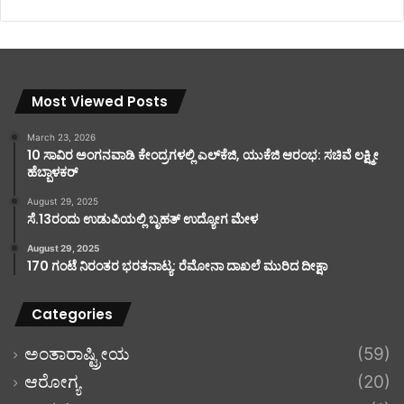
Most Viewed Posts
March 23, 2026
10 ಸಾವಿರ ಅಂಗನವಾಡಿ ಕೇಂದ್ರಗಳಲ್ಲಿ ಎಲ್‌ಕೆಜಿ, ಯುಕೆಜಿ ಆರಂಭ: ಸಚಿವೆ ಲಕ್ಷ್ಮೀ
ಹೆಬ್ಬಾಳಕರ್
August 29, 2025
ಸೆ.13ರಂದು ಉಡುಪಿಯಲ್ಲಿ ಬೃಹತ್ ಉದ್ಯೋಗ ಮೇಳ
August 29, 2025
170 ಗಂಟೆ ನಿರಂತರ ಭರತನಾಟ್ಯ: ರೆಮೋನಾ ದಾಖಲೆ ಮುರಿದ ದೀಕ್ಷಾ
Categories
ಅಂತಾರಾಷ್ಟ್ರೀಯ
(59)
ಆರೋಗ್ಯ
(20)