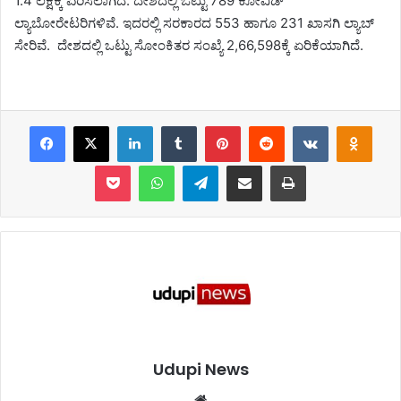
1.4 ಲಕ್ಷಕ್ಕೆ ಏರಿಸಲಾಗಿದೆ. ದೇಶದಲ್ಲಿ ಒಟ್ಟು 789 ಕೋವಿಡ್
ಲ್ಯಾಬೋರೇಟರಿಗಳಿವೆ. ಇದರಲ್ಲಿ ಸರಕಾರದ 553 ಹಾಗೂ 231 ಖಾಸಗಿ ಲ್ಯಾಬ್
ಸೇರಿವೆ. ದೇಶದಲ್ಲಿ ಒಟ್ಟು ಸೋಂಕಿತರ ಸಂಖ್ಯೆ 2,66,598ಕ್ಕೆ ಏರಿಕೆಯಾಗಿದೆ.
Facebook
X
LinkedIn
Tumblr
Pinterest
Reddit
VKontakte
Odnoklassniki
Pocket
WhatsApp
Telegram
Share via Email
Print
Udupi News
We