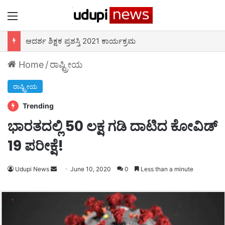
Menu
ಆದರ್ಶ ಶಿಕ್ಷಕ ಪ್ರಶಸ್ತಿ 2021 ಕಾರ್ಯಕ್ರಮ
Home
/
ರಾಷ್ಟ್ರೀಯ
ರಾಷ್ಟ್ರೀಯ
Trending
ಭಾರತದಲ್ಲಿ 50 ಲಕ್ಷ ಗಡಿ ದಾಟಿದ ಕೋವಿಡ್
19 ಪರೀಕ್ಷೆ!
Udupi News
Send
June 10, 2020
0
Less than a minute
an
email