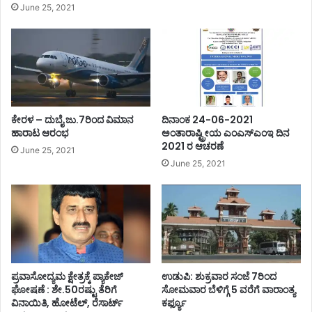
June 25, 2021
ಕೇರಳ – ದುಬೈ ಜು.7ರಿಂದ ವಿಮಾನ
ದಿನಾಂಕ 24-06-2021
ಹಾರಾಟ ಆರಂಭ
ಅಂತಾರಾಷ್ಟ್ರೀಯ ಎಂಎಸ್ಎಂಇ ದಿನ
2021 ರ ಆಚರಣೆ
June 25, 2021
June 25, 2021
ಪ್ರವಾಸೋದ್ಯಮ ಕ್ಷೇತ್ರಕ್ಕೆ ಪ್ಯಾಕೇಜ್
ಉಡುಪಿ: ಶುಕ್ರವಾರ ಸಂಜೆ 7ರಿಂದ
ಘೋಷಣೆ : ಶೇ.50ರಷ್ಟು ತೆರಿಗೆ
ಸೋಮವಾರ ಬೆಳಿಗ್ಗೆ 5 ವರೆಗೆ ವಾರಾಂತ್ಯ
ವಿನಾಯಿತಿ, ಹೋಟೆಲ್, ರೆಸಾರ್ಟ್
ಕರ್ಫ್ಯೂ