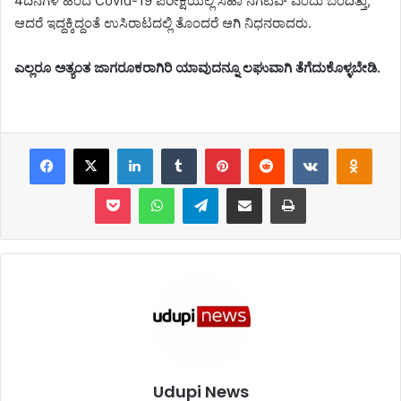
4ದಿನಗಳ ಹಿಂದೆ Covid-19 ಪರೀಕ್ಷೆಯಲ್ಲಿ ಸಹಾ ನೆಗೆಟಿವ್ ಎಂದು ಬಂದಿತ್ತು,
ಆದರೆ ಇದ್ದಕ್ಕಿದ್ದಂತೆ ಉಸಿರಾಟದಲ್ಲಿ ತೊಂದರೆ ಆಗಿ ನಿಧನರಾದರು.
ಎಲ್ಲರೂ ಅತ್ಯಂತ ಜಾಗರೂಕರಾಗಿರಿ ಯಾವುದನ್ನೂ ಲಘುವಾಗಿ ತೆಗೆದುಕೊಳ್ಳಬೇಡಿ.
Facebook
X
LinkedIn
Tumblr
Pinterest
Reddit
VKontakte
Odnoklassniki
Pocket
WhatsApp
Telegram
Share via Email
Print
Udupi News