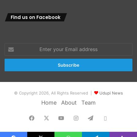
Find us on Facebook
Enter
your
Email
address
© Copyright 2026, All Rights Reserved |
Udupi News
Home
About
Team
Facebook
X
YouTube
Instagram
Telegram
Whatsapp