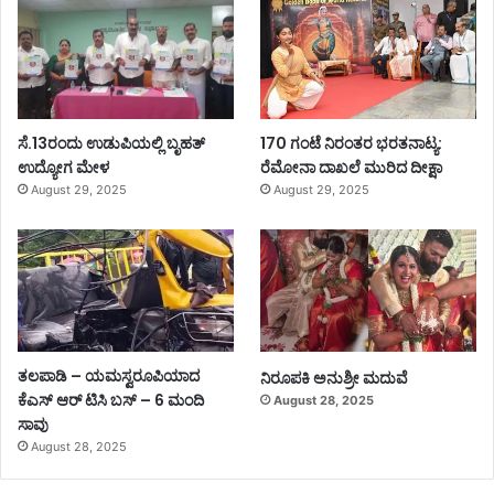
ಸೆ.13ರಂದು ಉಡುಪಿಯಲ್ಲಿ ಬೃಹತ್
170 ಗಂಟೆ ನಿರಂತರ ಭರತನಾಟ್ಯ:
ಉದ್ಯೋಗ ಮೇಳ
ರೆಮೋನಾ ದಾಖಲೆ ಮುರಿದ ದೀಕ್ಷಾ
August 29, 2025
August 29, 2025
ತಲಪಾಡಿ – ಯಮಸ್ವರೂಪಿಯಾದ
ನಿರೂಪಕಿ ಅನುಶ್ರೀ ಮದುವೆ
ಕೆಎಸ್ ಆರ್ ಟಿಸಿ ಬಸ್ – 6 ಮಂದಿ
August 28, 2025
ಸಾವು
August 28, 2025