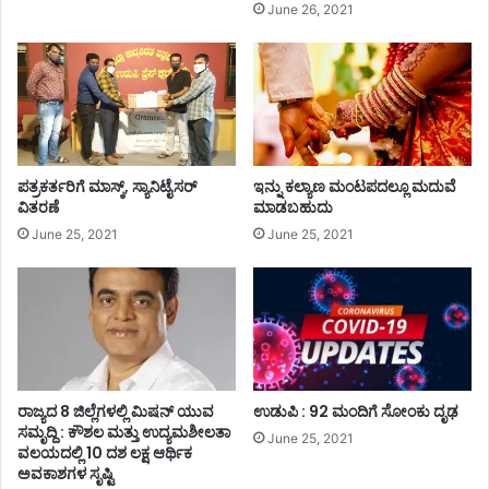
ಲಾ
June 26, 2021
ಧಿ
ಕಾ
ರಿ
ಜಿ
ಜ
ಗ
ದೀ
ಪತ್ರಕರ್ತರಿಗೆ ಮಾಸ್ಕ್, ಸ್ಯಾನಿಟೈಸರ್
ಇನ್ನು ಕಲ್ಯಾಣ ಮಂಟಪದಲ್ಲೂ ಮದುವೆ
ಶ್
ವಿತರಣೆ
ಮಾಡಬಹುದು
June 25, 2021
June 25, 2021
ರಾಜ್ಯದ 8 ಜಿಲ್ಲೆಗಳಲ್ಲಿ ಮಿಷನ್ ಯುವ
ಉಡುಪಿ : 92 ಮಂದಿಗೆ ಸೋಂಕು ದೃಢ
ಸಮೃದ್ದಿ : ಕೌಶಲ ಮತ್ತು ಉದ್ಯಮಶೀಲತಾ
June 25, 2021
ವಲಯದಲ್ಲಿ 10 ದಶ ಲಕ್ಷ ಆರ್ಥಿಕ
ಅವಕಾಶಗಳ ಸೃಷ್ಟಿ