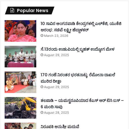
Popular News
10 ಸಾವಿರ ಅಂಗನವಾಡಿ ಕೇಂದ್ರಗಳಲ್ಲಿ ಎಲ್‌ಕೆಜಿ, ಯುಕೆಜಿ
ಆರಂಭ: ಸಚಿವೆ ಲಕ್ಷ್ಮೀ ಹೆಬ್ಬಾಳಕರ್
March 23, 2026
ಸೆ.13ರಂದು ಉಡುಪಿಯಲ್ಲಿ ಬೃಹತ್ ಉದ್ಯೋಗ ಮೇಳ
August 29, 2025
170 ಗಂಟೆ ನಿರಂತರ ಭರತನಾಟ್ಯ: ರೆಮೋನಾ ದಾಖಲೆ
ಮುರಿದ ದೀಕ್ಷಾ
August 29, 2025
ತಲಪಾಡಿ – ಯಮಸ್ವರೂಪಿಯಾದ ಕೆಎಸ್ ಆರ್ ಟಿಸಿ ಬಸ್ –
6 ಮಂದಿ ಸಾವು
August 28, 2025
ನಿರೂಪಕಿ ಅನುಶ್ರೀ ಮದುವೆ