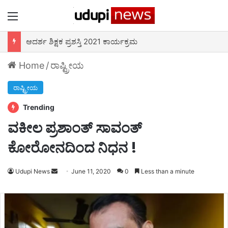
Menu
ಆದರ್ಶ ಶಿಕ್ಷಕ ಪ್ರಶಸ್ತಿ 2021 ಕಾರ್ಯಕ್ರಮ
Home
/
ರಾಷ್ಟ್ರೀಯ
ರಾಷ್ಟ್ರೀಯ
Trending
ವಕೀಲ ಪ್ರಶಾಂತ್ ಸಾವಂತ್
ಕೋರೋನದಿಂದ ನಿಧನ !
Udupi News
Send
June 11, 2020
0
Less than a minute
an
email