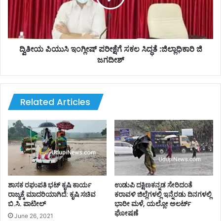
ಕಿ
ಯು
ತ್
ಸಿ
ಸೆ
ಇಂ
ಗಾ
ಗ್
ಗಿ
ಲೀ
ದ್ವಿತೀಯ ಪಿಯುಸಿ ಇಂಗ್ಲೀಷ್ ಪರೀಕ್ಷೆಗೆ ಸಕಲ ಸಿದ್ಧತೆ :ಜಿಲ್ಲಾಧಿಕಾರಿ ಜಿ
ಆ
ಷ್
ಜಗದೀಶ್
ಸ್
ಪ
ಪ
ರೀ
ತ್
ಕ್
ರೆ
ಷೆ
Related Articles
ಗೆ
ಗೆ
ದಾ
ಸ
ಖ
ಕ
ಲು
ಲ
!
ಸಿ
ದ್
ಧ
ತೆ
ಶಾಸಕ ರಘುಪತಿ‌ ಭಟ್ ಕೃಷಿ ಕಾರ್ಯ
ಉಡುಪಿ ದಕ್ಷಿಣಕನ್ನಡ ಸೇರಿದಂತೆ
:
ರಾಜ್ಯಕ್ಕೆ ಮಾದರಿಯಾಗಿದೆ: ಕೃಷಿ ಸಚಿವ
ಕರಾವಳಿ ಜಿಲ್ಲೆಗಳಲ್ಲಿ ಇನ್ನೆರಡು ದಿನಗಳಲ್ಲಿ
ಬಿ.ಸಿ. ಪಾಟೀಲ್
ಭಾರೀ ಮಳೆ, ಯಲ್ಲೋ ಅಲರ್ಟ್
ಜಿ
ಘೋಷಣೆ
ಲ್
June 26, 2021