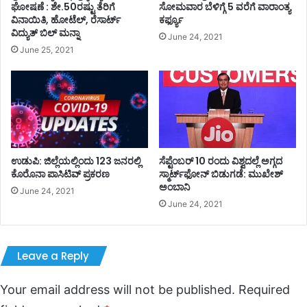
ಘೋಷಣೆ : ಶೇ.50ರಷ್ಟು ತೆರಿಗೆ
ಸೋಮವಾರ ಬೆಳಿಗ್ಗೆ 5 ವರೆಗೆ ವಾರಾಂತ್ಯ
ವಿನಾಯಿತಿ, ಹೋಟೆಲ್, ರೆಸಾರ್ಟ್
ಕರ್ಫ್ಯೂ
ವಿದ್ಯುತ್ ಬಿಲ್ ಮನ್ನಾ
June 24, 2021
June 25, 2021
ಉಡುಪಿ: ಜಿಲ್ಲೆಯಲ್ಲಿಂದು 123 ಜನರಲ್ಲಿ
ಸೆಪ್ಟೆಂಬರ್‌‌ 10 ರಂದು ವಿಶ್ವದಲ್ಲೆ ಅಗ್ಗದ
ಕೊರೊನಾ ಪಾಸಿಟಿವ್ ಪ್ರಕರಣ
ಸ್ಮಾರ್ಟ್‌ಫೋನ್‌‌ ಬಿಡುಗಡೆ: ಮುಖೇಶ್‌
ಅಂಬಾನಿ
June 24, 2021
June 24, 2021
Leave a Reply
Your email address will not be published.
Required