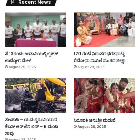
Recent News
ಸೆ.13ರಂದು ಉಡುಪಿಯಲ್ಲಿ ಬೃಹತ್
170 ಗಂಟೆ ನಿರಂತರ ಭರತನಾಟ್ಯ:
ಉದ್ಯೋಗ ಮೇಳ
ರೆಮೋನಾ ದಾಖಲೆ ಮುರಿದ ದೀಕ್ಷಾ
August 29, 2025
August 29, 2025
ತಲಪಾಡಿ – ಯಮಸ್ವರೂಪಿಯಾದ
ನಿರೂಪಕಿ ಅನುಶ್ರೀ ಮದುವೆ
ಕೆಎಸ್ ಆರ್ ಟಿಸಿ ಬಸ್ – 6 ಮಂದಿ
August 28, 2025
ಸಾವು
August 28, 2025