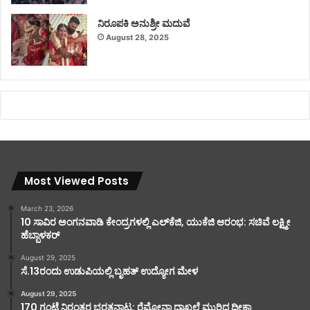
ನಿರೂಪಕಿ ಅನುಶ್ರೀ ಮದುವೆ
August 28, 2025
Most Viewed Posts
March 23, 2026
10 ಸಾವಿರ ಅಂಗನವಾಡಿ ಕೇಂದ್ರಗಳಲ್ಲಿ ಎಲ್‌ಕೆಜಿ, ಯುಕೆಜಿ ಆರಂಭ: ಸಚಿವೆ ಲಕ್ಷ್ಮೀ
ಹೆಬ್ಬಾಳಕರ್
August 29, 2025
ಸೆ.13ರಂದು ಉಡುಪಿಯಲ್ಲಿ ಬೃಹತ್ ಉದ್ಯೋಗ ಮೇಳ
August 29, 2025
170 ಗಂಟೆ ನಿರಂತರ ಭರತನಾಟ್ಯ: ರೆಮೋನಾ ದಾಖಲೆ ಮುರಿದ ದೀಕ್ಷಾ