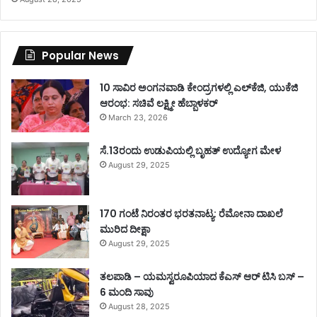
Popular News
10 ಸಾವಿರ ಅಂಗನವಾಡಿ ಕೇಂದ್ರಗಳಲ್ಲಿ ಎಲ್‌ಕೆಜಿ, ಯುಕೆಜಿ
ಆರಂಭ: ಸಚಿವೆ ಲಕ್ಷ್ಮೀ ಹೆಬ್ಬಾಳಕರ್
March 23, 2026
ಸೆ.13ರಂದು ಉಡುಪಿಯಲ್ಲಿ ಬೃಹತ್ ಉದ್ಯೋಗ ಮೇಳ
August 29, 2025
170 ಗಂಟೆ ನಿರಂತರ ಭರತನಾಟ್ಯ: ರೆಮೋನಾ ದಾಖಲೆ
ಮುರಿದ ದೀಕ್ಷಾ
August 29, 2025
ತಲಪಾಡಿ – ಯಮಸ್ವರೂಪಿಯಾದ ಕೆಎಸ್ ಆರ್ ಟಿಸಿ ಬಸ್ –
6 ಮಂದಿ ಸಾವು
August 28, 2025