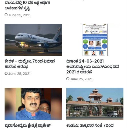
ವಲಯದಲ್ಲಿ 10 ದಶ ಲಕ್ಷ ಆರ್ಥಿಕ
ಅವಕಾಶಗಳ ಸೃಷ್ಟಿ
June 25, 2021
ಕೇರಳ – ದುಬೈ ಜು.7ರಿಂದ ವಿಮಾನ
ದಿನಾಂಕ 24-06-2021
ಹಾರಾಟ ಆರಂಭ
ಅಂತಾರಾಷ್ಟ್ರೀಯ ಎಂಎಸ್ಎಂಇ ದಿನ
2021 ರ ಆಚರಣೆ
June 25, 2021
June 25, 2021
ಪ್ರವಾಸೋದ್ಯಮ ಕ್ಷೇತ್ರಕ್ಕೆ ಪ್ಯಾಕೇಜ್
ಉಡುಪಿ: ಶುಕ್ರವಾರ ಸಂಜೆ 7ರಿಂದ