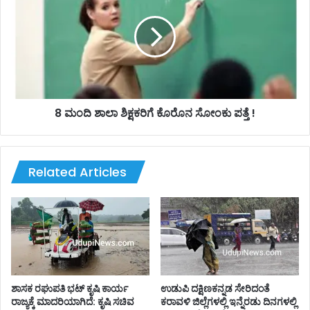
ವೃ
ದಿ
ದಿ
ಶಾ
ಸ
ಲಾ
ಬ
ಶಿ
ಹು
ಕ್
ದು
ಷ
ಎಂ
ಕ
ಬು
ರಿ
8 ಮಂದಿ ಶಾಲಾ ಶಿಕ್ಷಕರಿಗೆ ಕೊರೊನ ಸೋಂಕು ಪತ್ತೆ !
ದ
ಗೆ
ರ
ಕೊ
ಬ
ರೊ
ಗ್
ನ
Related Articles
ಗೆ
ಸೋಂ
ಮಾ
ಕು
ಹಿ
ಪ
ತಿ
ತ್
!
ತೆ
!
ಶಾಸಕ ರಘುಪತಿ‌ ಭಟ್ ಕೃಷಿ ಕಾರ್ಯ
ಉಡುಪಿ ದಕ್ಷಿಣಕನ್ನಡ ಸೇರಿದಂತೆ
ರಾಜ್ಯಕ್ಕೆ ಮಾದರಿಯಾಗಿದೆ: ಕೃಷಿ ಸಚಿವ
ಕರಾವಳಿ ಜಿಲ್ಲೆಗಳಲ್ಲಿ ಇನ್ನೆರಡು ದಿನಗಳಲ್ಲಿ