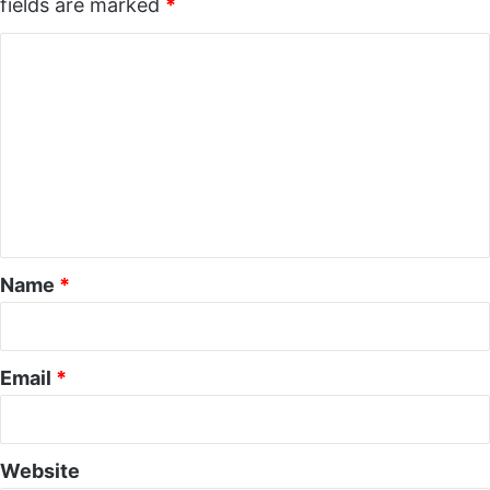
fields are marked
*
C
o
m
m
e
n
t
*
Name
*
Email
*
Website