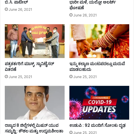
ಬಿ.ಸಿ. ಪಾಟೀಲ್
ಭಾರೀ ಮಳೆ, ಯಲ್ಲೋ ಅಲರ್ಟ್
ಘೋಷಣೆ
June 26, 2021
June 26, 2021
ಪತ್ರಕರ್ತರಿಗೆ ಮಾಸ್ಕ್, ಸ್ಯಾನಿಟೈಸರ್
ಇನ್ನು ಕಲ್ಯಾಣ ಮಂಟಪದಲ್ಲೂ ಮದುವೆ
ವಿತರಣೆ
ಮಾಡಬಹುದು
June 25, 2021
June 25, 2021
ರಾಜ್ಯದ 8 ಜಿಲ್ಲೆಗಳಲ್ಲಿ ಮಿಷನ್ ಯುವ
ಉಡುಪಿ : 92 ಮಂದಿಗೆ ಸೋಂಕು ದೃಢ
ಸಮೃದ್ದಿ : ಕೌಶಲ ಮತ್ತು ಉದ್ಯಮಶೀಲತಾ
June 25, 2021