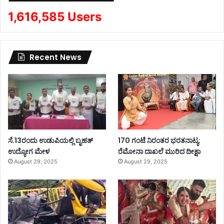
1,616,585 Users
Recent News
ಸೆ.13ರಂದು ಉಡುಪಿಯಲ್ಲಿ ಬೃಹತ್
170 ಗಂಟೆ ನಿರಂತರ ಭರತನಾಟ್ಯ:
ಉದ್ಯೋಗ ಮೇಳ
ರೆಮೋನಾ ದಾಖಲೆ ಮುರಿದ ದೀಕ್ಷಾ
August 29, 2025
August 29, 2025