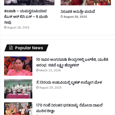
ತಲಪಾಡಿ – ಯಮಸ್ವರೂಪಿಯಾದ
ನಿರೂಪಕಿ ಅನುಶ್ರೀ ಮದುವೆ
ಕೆಎಸ್ ಆರ್ ಟಿಸಿ ಬಸ್ – 6 ಮಂದಿ
August 28, 2025
ಸಾವು
August 28, 2025
Popular News
10 ಸಾವಿರ ಅಂಗನವಾಡಿ ಕೇಂದ್ರಗಳಲ್ಲಿ ಎಲ್‌ಕೆಜಿ, ಯುಕೆಜಿ
ಆರಂಭ: ಸಚಿವೆ ಲಕ್ಷ್ಮೀ ಹೆಬ್ಬಾಳಕರ್
March 23, 2026
ಸೆ.13ರಂದು ಉಡುಪಿಯಲ್ಲಿ ಬೃಹತ್ ಉದ್ಯೋಗ ಮೇಳ
August 29, 2025
170 ಗಂಟೆ ನಿರಂತರ ಭರತನಾಟ್ಯ: ರೆಮೋನಾ ದಾಖಲೆ
ಮುರಿದ ದೀಕ್ಷಾ