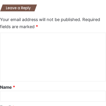
Leave a Reply
Your email address will not be published.
Required
fields are marked
*
C
o
m
m
e
n
t
*
Name
*