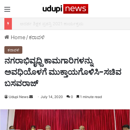
Menu
ಆದರ್ಶ ಶಿಕ್ಷಕ ಪ್ರಶಸ್ತಿ 2021 ಕಾರ್ಯಕ್ರಮ
Home
/
ಕರಾವಳಿ
ಕರಾವಳಿ
ನಗರಾಭಿವೃಧ್ದಿ ಕಾಮಗಾರಿಗಳನ್ನು
ಅವಧಿಯೊಳಗೆ ಮುಕ್ತಾಯಗೊಳಿಸಿ-ಸಚಿವ
ಬಸವರಾಜ್
Udupi News
Send
July 14, 2020
0
1 minute read
an
email