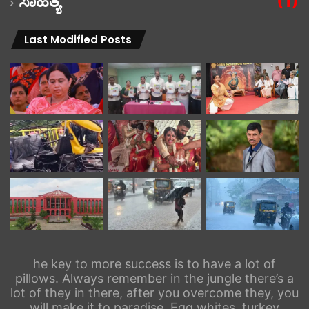
ಸಾಹಿತ್ಯ
(1)
Last Modified Posts
he key to more success is to have a lot of
pillows. Always remember in the jungle there’s a
lot of they in there, after you overcome they, you
will make it to paradise. Egg whites, turkey