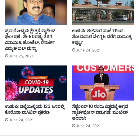
ಪ್ರವಾಸೋದ್ಯಮ ಕ್ಷೇತ್ರಕ್ಕೆ ಪ್ಯಾಕೇಜ್
ಉಡುಪಿ: ಶುಕ್ರವಾರ ಸಂಜೆ 7ರಿಂದ
ಘೋಷಣೆ : ಶೇ.50ರಷ್ಟು ತೆರಿಗೆ
ಸೋಮವಾರ ಬೆಳಿಗ್ಗೆ 5 ವರೆಗೆ ವಾರಾಂತ್ಯ
ವಿನಾಯಿತಿ, ಹೋಟೆಲ್, ರೆಸಾರ್ಟ್
ಕರ್ಫ್ಯೂ
ವಿದ್ಯುತ್ ಬಿಲ್ ಮನ್ನಾ
June 24, 2021
June 25, 2021
ಉಡುಪಿ: ಜಿಲ್ಲೆಯಲ್ಲಿಂದು 123 ಜನರಲ್ಲಿ
ಸೆಪ್ಟೆಂಬರ್‌‌ 10 ರಂದು ವಿಶ್ವದಲ್ಲೆ ಅಗ್ಗದ
ಕೊರೊನಾ ಪಾಸಿಟಿವ್ ಪ್ರಕರಣ
ಸ್ಮಾರ್ಟ್‌ಫೋನ್‌‌ ಬಿಡುಗಡೆ: ಮುಖೇಶ್‌
ಅಂಬಾನಿ
June 24, 2021
June 24, 2021