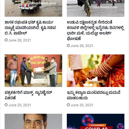
ಲ್
ಲೆ
ರಾ
ಜ್
ಶಾಸಕ ರಘುಪತಿ‌ ಭಟ್ ಕೃಷಿ ಕಾರ್ಯ
ಉಡುಪಿ ದಕ್ಷಿಣಕನ್ನಡ ಸೇರಿದಂತೆ
ಯ
ರಾಜ್ಯಕ್ಕೆ ಮಾದರಿಯಾಗಿದೆ: ಕೃಷಿ ಸಚಿವ
ಕರಾವಳಿ ಜಿಲ್ಲೆಗಳಲ್ಲಿ ಇನ್ನೆರಡು ದಿನಗಳಲ್ಲಿ
ಬಿ.ಸಿ. ಪಾಟೀಲ್
ಭಾರೀ ಮಳೆ, ಯಲ್ಲೋ ಅಲರ್ಟ್
ಕ್
ಘೋಷಣೆ
ಕೇ
June 26, 2021
ಪ್
June 26, 2021
ರ
ಥ
ಮ
-
U
d
u
ಪತ್ರಕರ್ತರಿಗೆ ಮಾಸ್ಕ್, ಸ್ಯಾನಿಟೈಸರ್
ಇನ್ನು ಕಲ್ಯಾಣ ಮಂಟಪದಲ್ಲೂ ಮದುವೆ
p
ವಿತರಣೆ
ಮಾಡಬಹುದು
i
June 25, 2021
June 25, 2021
N
e
w
s