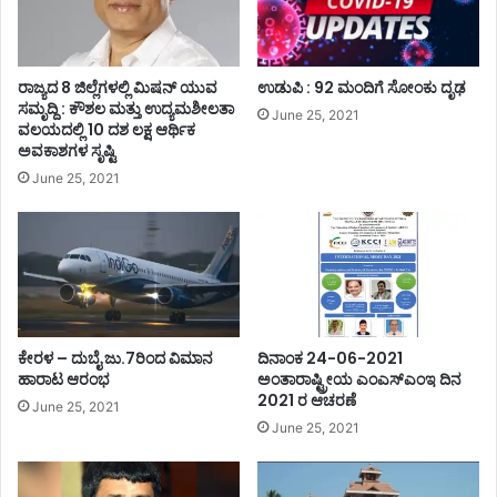
ರಾಜ್ಯದ 8 ಜಿಲ್ಲೆಗಳಲ್ಲಿ ಮಿಷನ್ ಯುವ
ಉಡುಪಿ : 92 ಮಂದಿಗೆ ಸೋಂಕು ದೃಢ
ಸಮೃದ್ದಿ : ಕೌಶಲ ಮತ್ತು ಉದ್ಯಮಶೀಲತಾ
June 25, 2021
ವಲಯದಲ್ಲಿ 10 ದಶ ಲಕ್ಷ ಆರ್ಥಿಕ
ಅವಕಾಶಗಳ ಸೃಷ್ಟಿ
June 25, 2021
ಕೇರಳ – ದುಬೈ ಜು.7ರಿಂದ ವಿಮಾನ
ದಿನಾಂಕ 24-06-2021
ಹಾರಾಟ ಆರಂಭ
ಅಂತಾರಾಷ್ಟ್ರೀಯ ಎಂಎಸ್ಎಂಇ ದಿನ
2021 ರ ಆಚರಣೆ
June 25, 2021
June 25, 2021