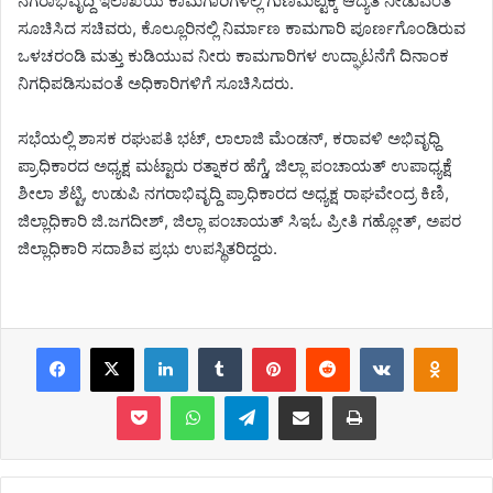
ನಗರಾಭಿವೃದ್ದಿ ಇಲಾಖೆಯ ಕಾಮಗಾರಿಗಳಲ್ಲಿ ಗುಣಮಟ್ಟಕ್ಕೆ ಆದ್ಯತೆ ನೀಡುವಂತೆ
ಸೂಚಿಸಿದ ಸಚಿವರು, ಕೊಲ್ಲೂರಿನಲ್ಲಿ ನಿರ್ಮಾಣ ಕಾಮಗಾರಿ ಪೂರ್ಣಗೊಂಡಿರುವ
ಒಳಚರಂಡಿ ಮತ್ತು ಕುಡಿಯುವ ನೀರು ಕಾಮಗಾರಿಗಳ ಉದ್ಘಾಟನೆಗೆ ದಿನಾಂಕ
ನಿಗಧಿಪಡಿಸುವಂತೆ ಅಧಿಕಾರಿಗಳಿಗೆ ಸೂಚಿಸಿದರು.
ಸಭೆಯಲ್ಲಿ ಶಾಸಕ ರಘುಪತಿ ಭಟ್, ಲಾಲಾಜಿ ಮೆಂಡನ್, ಕರಾವಳಿ ಅಭಿವೃಧ್ದಿ
ಪ್ರಾಧಿಕಾರದ ಅಧ್ಯಕ್ಷ ಮಟ್ಟಾರು ರತ್ನಾಕರ ಹೆಗ್ಡೆ, ಜಿಲ್ಲಾ ಪಂಚಾಯತ್ ಉಪಾಧ್ಯಕ್ಷೆ
ಶೀಲಾ ಶೆಟ್ಟಿ, ಉಡುಪಿ ನಗರಾಭಿವೃದ್ದಿ ಪ್ರಾಧಿಕಾರದ ಅಧ್ಯಕ್ಷ ರಾಘವೇಂದ್ರ ಕಿಣಿ,
ಜಿಲ್ಲಾಧಿಕಾರಿ ಜಿ.ಜಗದೀಶ್, ಜಿಲ್ಲಾ ಪಂಚಾಯತ್ ಸಿಇಓ ಪ್ರೀತಿ ಗಹ್ಲೋತ್, ಅಪರ
ಜಿಲ್ಲಾಧಿಕಾರಿ ಸದಾಶಿವ ಪ್ರಭು ಉಪಸ್ಥಿತರಿದ್ದರು.
Facebook
X
LinkedIn
Tumblr
Pinterest
Reddit
VKontakte
Odnoklassniki
Pocket
WhatsApp
Telegram
Share via Email
Print