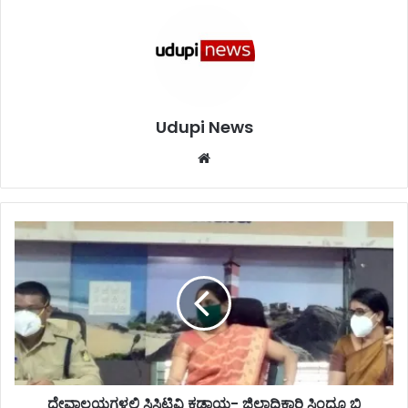
Udupi News
We
bsi
te
ದೇ
ವಾ
ಲ
ಯ
ಗ
ಳ
ಲ್
ಲಿ
ಸಿ
ಸಿ
ದೇವಾಲಯಗಳಲ್ಲಿ ಸಿಸಿಟಿವಿ ಕಡ್ಡಾಯ- ಜಿಲ್ಲಾಧಿಕಾರಿ ಸಿಂಧೂ ಬಿ