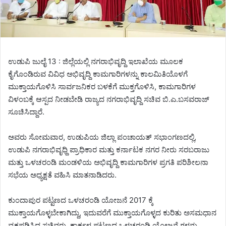
ಉಡುಪಿ ಜುಲೈ 13 : ಜಿಲ್ಲೆಯಲ್ಲಿ ನಗರಾಭಿವೃದ್ದಿ ಇಲಾಖೆಯ ಮೂಲಕ
ಕೈಗೊಂಡಿರುವ ವಿವಿಧ ಅಭಿವೃದ್ದಿ ಕಾಮಗಾರಿಗಳನ್ನು ಕಾಲಮಿತಿಯೊಳಗೆ
ಮುಕ್ತಾಯಗೊಳಿಸಿ ಸಾರ್ವಜನಿಕರ ಬಳಕೆಗೆ ಮುಕ್ತಗೊಳಿಸಿ, ಕಾಮಗಾರಿಗಳ
ವಿಳಂಬಕ್ಕೆ ಆಸ್ಪದ ನೀಡಬೇಡಿ ರಾಜ್ಯದ ನಗರಾಭಿವೃದ್ದಿ ಸಚಿವ ಬಿ.ಎ.ಬಸವರಾಜ್
ಸೂಚಿಸಿದ್ದಾರೆ.
ಅವರು ಸೋಮವಾರ, ಉಡುಪಿಯ ಜಿಲ್ಲಾ ಪಂಚಾಯತ್ ಸಭಾಂಗಣದಲ್ಲಿ,
ಉಡುಪಿ ನಗರಾಭಿವೃಧ್ದಿ ಪ್ರಾಧಿಕಾರ ಮತ್ತು ಕರ್ನಾಟಕ ನಗರ ನೀರು ಸರಬರಾಜು
ಮತ್ತು ಒಳಚರಂಡಿ ಮಂಡಳಿಯ ಅಭಿವೃದ್ದಿ ಕಾಮಗಾರಿಗಳ ಪ್ರಗತಿ ಪರಿಶೀಲನಾ
ಸಭೆಯ ಅಧ್ಯಕ್ಷತೆ ವಹಿಸಿ ಮಾತನಾಡಿದರು.
ಕುಂದಾಪುರ ಪಟ್ಟಣದ ಒಳಚರಂಡಿ ಯೋಜನೆ 2017 ಕ್ಕೆ
ಮುಕ್ತಾಯಗೊಳ್ಳಬೇಕಾಗಿದ್ದು, ಇದುವರೆಗೆ ಮುಕ್ತಾಯಗೊಳ್ಳದ ಕುರಿತು ಅಸಮಧಾನ
ವ್ಯಕ್ತಪಡಿಸಿದ ಸಚಿವರು, ಕಾರ್ಕಳ ಪಟ್ಟಣದ ಒಳಚರಂಡಿ ಯೋಜನೆ ಗಳನ್ನು