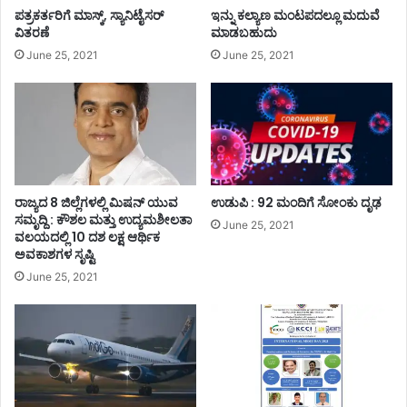
ಪತ್ರಕರ್ತರಿಗೆ ಮಾಸ್ಕ್, ಸ್ಯಾನಿಟೈಸರ್
ಇನ್ನು ಕಲ್ಯಾಣ ಮಂಟಪದಲ್ಲೂ ಮದುವೆ
ವಿತರಣೆ
ಮಾಡಬಹುದು
June 25, 2021
June 25, 2021
ರಾಜ್ಯದ 8 ಜಿಲ್ಲೆಗಳಲ್ಲಿ ಮಿಷನ್ ಯುವ
ಉಡುಪಿ : 92 ಮಂದಿಗೆ ಸೋಂಕು ದೃಢ
ಸಮೃದ್ದಿ : ಕೌಶಲ ಮತ್ತು ಉದ್ಯಮಶೀಲತಾ
June 25, 2021
ವಲಯದಲ್ಲಿ 10 ದಶ ಲಕ್ಷ ಆರ್ಥಿಕ
ಅವಕಾಶಗಳ ಸೃಷ್ಟಿ
June 25, 2021