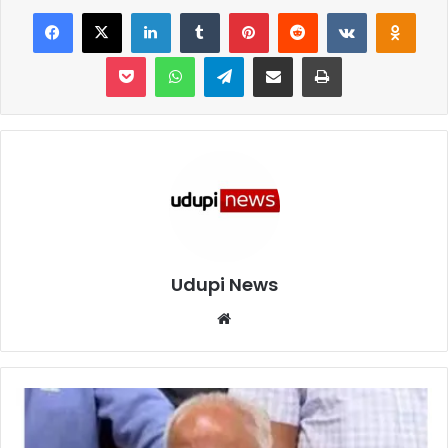
Facebook
X
LinkedIn
Tumblr
Pinterest
Reddit
VKontakte
Odnoklassniki
Pocket
WhatsApp
Telegram
Share via Email
Print
Udupi News
We
bsi
te
ಬೆಂ
ಗ
ಳೂ