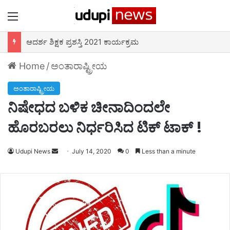
Menu
ಆದರ್ಶ ಶಿಕ್ಷಕ ಪ್ರಶಸ್ತಿ 2021 ಕಾರ್ಯಕ್ರಮ
Home
/
ಅಂತಾರಾಷ್ಟ್ರೀಯ
ಅಂತಾರಾಷ್ಟ್ರೀಯ
ನಿಷೇಧದ ಬಳಿಕ ಚೀನಾದಿಂದಲೇ
ಹೊರಬರಲು ನಿರ್ಧರಿಸಿದ ಟಿಕ್ ಟಾಕ್ !
Udupi News
Send
July 14, 2020
0
Less than a minute
an
email