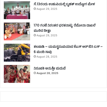
ಸೆ.13ರಂದು ಉಡುಪಿಯಲ್ಲಿ ಬೃಹತ್ ಉದ್ಯೋಗ ಮೇಳ
August 29, 2025
170 ಗಂಟೆ ನಿರಂತರ ಭರತನಾಟ್ಯ: ರೆಮೋನಾ ದಾಖಲೆ
ಮುರಿದ ದೀಕ್ಷಾ
August 29, 2025
ತಲಪಾಡಿ – ಯಮಸ್ವರೂಪಿಯಾದ ಕೆಎಸ್ ಆರ್ ಟಿಸಿ ಬಸ್ –
6 ಮಂದಿ ಸಾವು
August 28, 2025
ನಿರೂಪಕಿ ಅನುಶ್ರೀ ಮದುವೆ
August 28, 2025