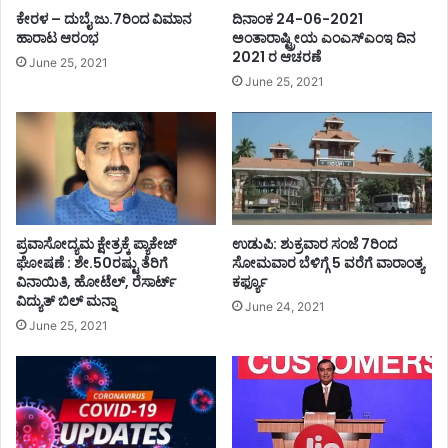
ಕೇರಳ – ದುಬೈ ಜು.7ರಿಂದ ವಿಮಾನ
ದಿನಾಂಕ 24-06-2021
ಹಾರಾಟ ಆರಂಭ
ಅಂತಾರಾಷ್ಟ್ರೀಯ ಎಂಎಸ್ಎಂಇ ದಿನ
2021 ರ ಆಚರಣೆ
June 25, 2021
June 25, 2021
ಪ್ರವಾಸೋದ್ಯಮ ಕ್ಷೇತ್ರಕ್ಕೆ ಪ್ಯಾಕೇಜ್
ಉಡುಪಿ: ಶುಕ್ರವಾರ ಸಂಜೆ 7ರಿಂದ
ಘೋಷಣೆ : ಶೇ.50ರಷ್ಟು ತೆರಿಗೆ
ಸೋಮವಾರ ಬೆಳಿಗ್ಗೆ 5 ವರೆಗೆ ವಾರಾಂತ್ಯ
ವಿನಾಯಿತಿ, ಹೋಟೆಲ್, ರೆಸಾರ್ಟ್
ಕರ್ಫ್ಯೂ
ವಿದ್ಯುತ್ ಬಿಲ್ ಮನ್ನಾ
June 24, 2021
June 25, 2021