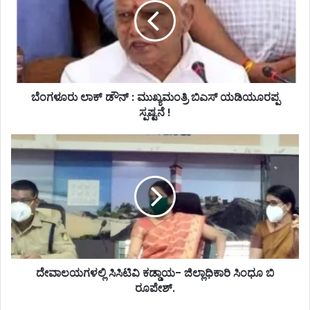
ರು
ಲಾ
ಕ್
ಡೌ
ನ್
:
ಮು
ಬೆಂಗಳೂರು ಲಾಕ್ ಡೌನ್ : ಮುಖ್ಯಮಂತ್ರಿ ಬಿಎಸ್ ಯಡಿಯೂರಪ್ಪ
ಖ್
ಸ್ಪಷ್ಟನೆ !
ಯ
ಮಂ
ದೇ
ತ್
ವಾ
ರಿ
ಲ
ಬಿ
ಯ
ಎ
ಗ
ಸ್
ಳ
ಯ
ಲ್
ಡಿ
ಲಿ
ಯೂ
ಸಿ
ರ
ಸಿ
ದೇವಾಲಯಗಳಲ್ಲಿ ಸಿಸಿಟಿವಿ ಕಡ್ಡಾಯ- ಜಿಲ್ಲಾಧಿಕಾರಿ ಸಿಂಧೂ ಬಿ
ಪ್
ಟಿ
ರೂಪೇಶ್.
ಪ
ವಿ