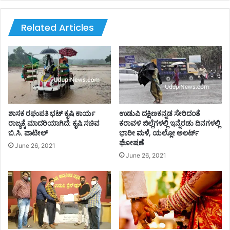
ಸ್
ಕ
ಪ
ಡ್
ಷ್
ಡಾ
Related Articles
ಟ
ಯ
ನೆ
-
!
ಜಿ
ಲ್
ಲಾ
ಧಿ
ಕಾ
ರಿ
ಶಾಸಕ ರಘುಪತಿ‌ ಭಟ್ ಕೃಷಿ ಕಾರ್ಯ
ಉಡುಪಿ ದಕ್ಷಿಣಕನ್ನಡ ಸೇರಿದಂತೆ
ಸಿಂ
ರಾಜ್ಯಕ್ಕೆ ಮಾದರಿಯಾಗಿದೆ: ಕೃಷಿ ಸಚಿವ
ಕರಾವಳಿ ಜಿಲ್ಲೆಗಳಲ್ಲಿ ಇನ್ನೆರಡು ದಿನಗಳಲ್ಲಿ
ಬಿ.ಸಿ. ಪಾಟೀಲ್
ಭಾರೀ ಮಳೆ, ಯಲ್ಲೋ ಅಲರ್ಟ್
ಧೂ
ಘೋಷಣೆ
ಬಿ
June 26, 2021
ರೂ
June 26, 2021
ಪೇ
ಶ್
.