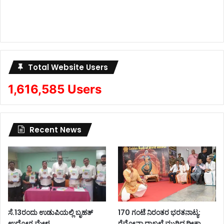
Total Website Users
1,616,585 Users
Recent News
ಸೆ.13ರಂದು ಉಡುಪಿಯಲ್ಲಿ ಬೃಹತ್
170 ಗಂಟೆ ನಿರಂತರ ಭರತನಾಟ್ಯ:
ಉದ್ಯೋಗ ಮೇಳ
ರೆಮೋನಾ ದಾಖಲೆ ಮುರಿದ ದೀಕ್ಷಾ