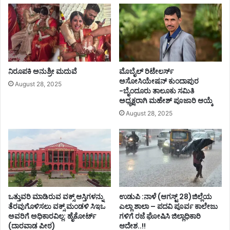
ನಿರೂಪಕಿ ಅನುಶ್ರೀ ಮದುವೆ
ಮೊಬೈಲ್ ರಿಟೇಲರ್ಸ್‌
ಅಸೋಸಿಯೇಷನ್‌ ಕುಂದಾಪುರ
August 28, 2025
-ಬೈಂದೂರು ತಾಲೂಕು ಸಮಿತಿ
ಅಧ್ಯಕ್ಷರಾಗಿ ಮಹೇಶ್‌ ಪೂಜಾರಿ ಆಯ್ಕೆ
August 28, 2025
ಒತ್ತುವರಿ ಮಾಡಿರುವ ವಕ್ಸ್ ಆಸ್ತಿಗಳನ್ನು
ಉಡುಪಿ :ನಾಳೆ (ಆಗಸ್ಟ್ 28)ಜಿಲ್ಲೆಯ
ತೆರವುಗೊಳಿಸಲು ವಕ್ಸ್ ಮಂಡಳಿ ಸಿಇಒ
ಎಲ್ಲಾ ಶಾಲಾ – ಪದವಿ ಪೂರ್ವ ಕಾಲೇಜು
ಅವರಿಗೆ ಅಧಿಕಾರವಿಲ್ಲ: ಹೈಕೋರ್ಟ್
ಗಳಿಗೆ ರಜೆ ಘೋಷಿಸಿ ಜಿಲ್ಲಾಧಿಕಾರಿ
(ದಾರವಾಡ ಪೀಠ)
ಆದೇಶ..!!