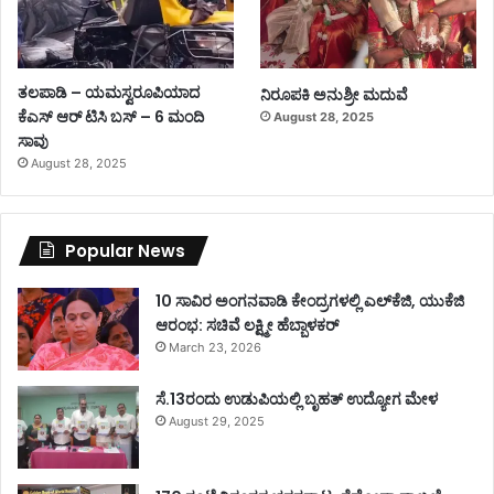
ತಲಪಾಡಿ – ಯಮಸ್ವರೂಪಿಯಾದ
ನಿರೂಪಕಿ ಅನುಶ್ರೀ ಮದುವೆ
ಕೆಎಸ್ ಆರ್ ಟಿಸಿ ಬಸ್ – 6 ಮಂದಿ
August 28, 2025
ಸಾವು
August 28, 2025
Popular News
10 ಸಾವಿರ ಅಂಗನವಾಡಿ ಕೇಂದ್ರಗಳಲ್ಲಿ ಎಲ್‌ಕೆಜಿ, ಯುಕೆಜಿ
ಆರಂಭ: ಸಚಿವೆ ಲಕ್ಷ್ಮೀ ಹೆಬ್ಬಾಳಕರ್
March 23, 2026
ಸೆ.13ರಂದು ಉಡುಪಿಯಲ್ಲಿ ಬೃಹತ್ ಉದ್ಯೋಗ ಮೇಳ
August 29, 2025