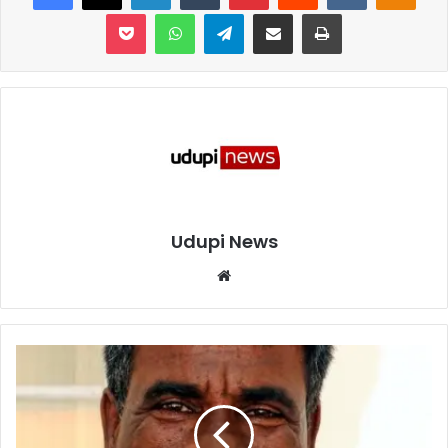
Pocket
WhatsApp
Telegram
Share via Email
Print
Udupi News
We
bsi
te
ಗು
ರು
ವಾ
ರ
ದಿಂ