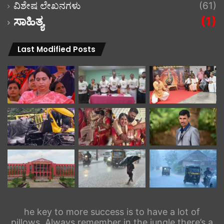
ವಿಶೇಷ ಲೇಖನಗಳು
(61)
ಸಾಹಿತ್ಯ
(1)
Last Modified Posts
he key to more success is to have a lot of
pillows. Always remember in the jungle there’s a