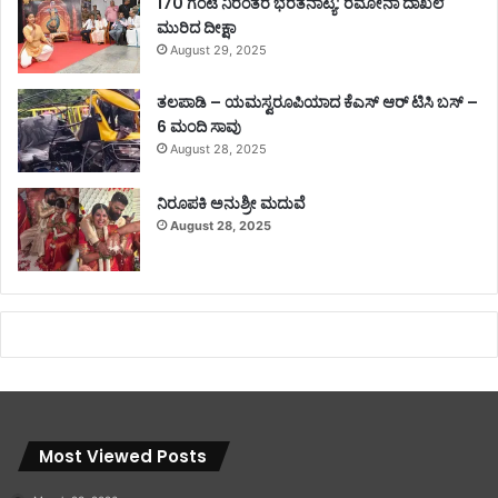
170 ಗಂಟೆ ನಿರಂತರ ಭರತನಾಟ್ಯ: ರೆಮೋನಾ ದಾಖಲೆ
ಮುರಿದ ದೀಕ್ಷಾ
August 29, 2025
ತಲಪಾಡಿ – ಯಮಸ್ವರೂಪಿಯಾದ ಕೆಎಸ್ ಆರ್ ಟಿಸಿ ಬಸ್ –
6 ಮಂದಿ ಸಾವು
August 28, 2025
ನಿರೂಪಕಿ ಅನುಶ್ರೀ ಮದುವೆ
August 28, 2025
Most Viewed Posts