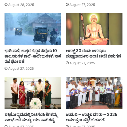
August 28, 2025
August 27, 2025
ಭಾರಿ ಮಳೆ; ಉತ್ತರ ಕನ್ನಡ ಜಿಲ್ಲೆಯ 10
ಆಗಸ್ಟ್ 30 ರಂದು ಜಗದ್ಗುರು
ತಾಲೂಕುಗಳ ಶಾಲೆ-ಕಾಲೇಜುಗಳಿಗೆ ನಾಳೆ
ಮಧ್ವಾಚಾರ್ಯರ ಅಂಚೆ ಚೀಟಿ ಬಿಡುಗಡೆ
ರಜೆ ಘೋಷಣೆ
August 27, 2025
August 27, 2025
ಪತ್ರಿಕೋದ್ಯಮದಲ್ಲಿ ನೀತಿಸಂಹಿತೆಗಳನ್ನು
ಉಡುಪಿ – ಉಚ್ಚಿಲ ದಸರಾ – 2025
ಪಾಲನೆ ಅತಿ ಮುಖ್ಯ-ಯು.ಎಸ್ ಶೆಣೈ
ಆಮಂತ್ರಣ ಪತ್ರಿಕೆ ಬಿಡುಗಡೆ
August 27, 2025
August 27, 2025