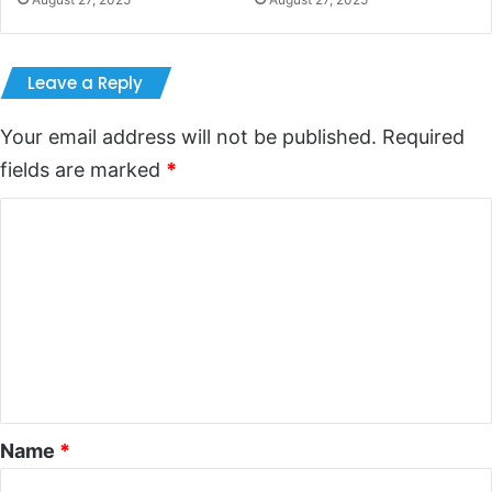
Leave a Reply
Your email address will not be published.
Required
fields are marked
*
C
o
m
m
e
n
t
*
Name
*