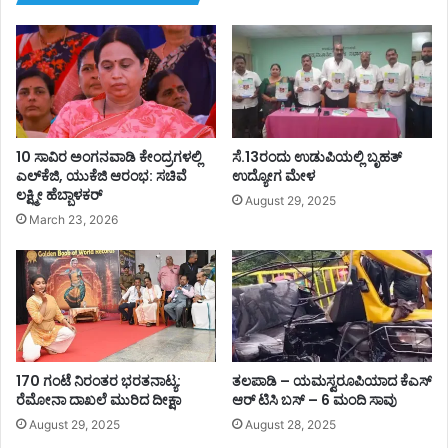
ತ್
ತೆ
8
4
ಮಂ
ದಿ
ಗೆ
ಕೊ
10 ಸಾವಿರ ಅಂಗನವಾಡಿ ಕೇಂದ್ರಗಳಲ್ಲಿ
ಸೆ.13ರಂದು ಉಡುಪಿಯಲ್ಲಿ ಬೃಹತ್
ರೋ
ಎಲ್‌ಕೆಜಿ, ಯುಕೆಜಿ ಆರಂಭ: ಸಚಿವೆ
ಉದ್ಯೋಗ ಮೇಳ
ಲಕ್ಷ್ಮೀ ಹೆಬ್ಬಾಳಕರ್
ನಾ
August 29, 2025
ಪಾ
March 23, 2026
ಸಿ
ಟಿ
ವ್
170 ಗಂಟೆ ನಿರಂತರ ಭರತನಾಟ್ಯ:
ತಲಪಾಡಿ – ಯಮಸ್ವರೂಪಿಯಾದ ಕೆಎಸ್
ರೆಮೋನಾ ದಾಖಲೆ ಮುರಿದ ದೀಕ್ಷಾ
ಆರ್ ಟಿಸಿ ಬಸ್ – 6 ಮಂದಿ ಸಾವು
August 29, 2025
August 28, 2025