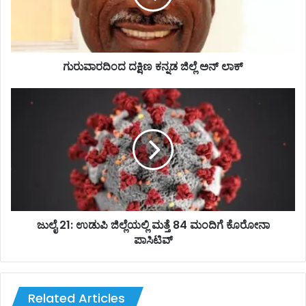
ದ
ದ
ಕ್
ಷಿ
ಣ
ಗುರುವಾರದಿಂದ ದಕ್ಷಿಣ ಕನ್ನಡ ಜಿಲ್ಲೆ ಅನ್ ಲಾಕ್
ಕ
ನ್
ಜು
ನ
ಲೈ
ಡ
2
ಜಿ
1
ಲ್
:
ಲೆ
ಉ
ಅ
ಡು
ನ್
ಪಿ
ಲಾ
ಜಿ
ಕ್
ಲ್
ಜುಲೈ 21: ಉಡುಪಿ ಜಿಲ್ಲೆಯಲ್ಲಿ ಮತ್ತೆ 84 ಮಂದಿಗೆ ಕೊರೋನಾ
ಲೆ
ಪಾಸಿಟಿವ್
ಯ
ಲ್
ಲಿ
ಮ
Related Articles