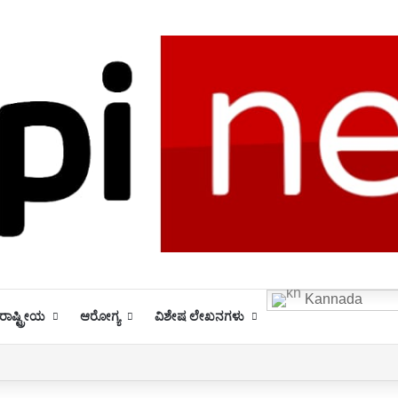
Kannada
ಾಷ್ಟ್ರೀಯ
ಆರೋಗ್ಯ
ವಿಶೇಷ ಲೇಖನಗಳು
ರಮ