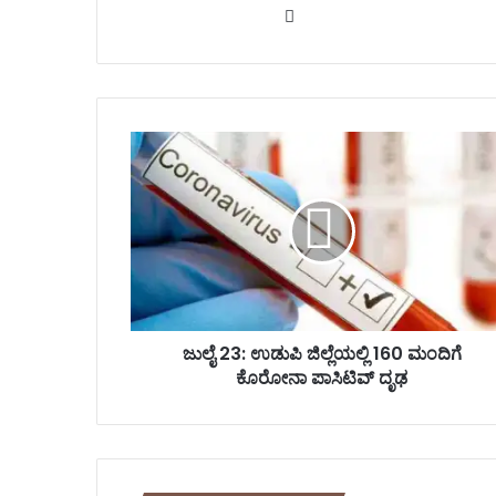
We
bsi
te
ಜು
ಲೈ
2
3
:
ಉ
ಡು
ಪಿ
ಜಿ
ಲ್
ಜುಲೈ 23: ಉಡುಪಿ ಜಿಲ್ಲೆಯಲ್ಲಿ 160 ಮಂದಿಗೆ
ಲೆ
ಕೊರೋನಾ ಪಾಸಿಟಿವ್ ದೃಢ
ಯ
ಲ್
ಲಿ
1
6