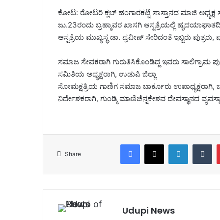
ಕೋಟ: ರೋಟರಿ ಕ್ಲಬ್ ಹಂಗಾರಕಟ್ಟೆ ಸಾಸ್ತಾನದ ಮಾಜಿ ಅಧ್ಯಕ್ಷ ಸಾಸ
ಜು.23ರಂದು ಬ್ರಹ್ಮಾವರ ಖಾಸಗಿ ಆಸ್ಪತ್ರೆಯಲ್ಲಿ ಹೃದಯಾಘಾತದ
ಆಸ್ಪತ್ರೆಯ ಮುಖ್ಯಸ್ಥ ಡಾ. ಪ್ರವೀಣ್ ಸೇರಿದಂತೆ ಇಬ್ಬರು ಪುತ್ರರು, ಪು
ಸಮಾಜ ಸೇವಕರಾಗಿ ಗುರುತಿಸಿಕೊಂಡಿದ್ದ ಇವರು ಸಾಲಿಗ್ರಾಮ ಪುರಸ
ಸಮಿತಿಯ ಅಧ್ಯಕ್ಷರಾಗಿ, ಉಡುಪಿ ಜಿಲ್ಲಾ
ಸೋಮಕ್ಷತ್ರಿಯ ಗಾಣಿಗ ಸಮಾಜ ಬಾರ್ಕೂರು ಉಪಾಧ್ಯಕ್ಷರಾಗಿ
ನಿರ್ದೇಶಕರಾಗಿ, ಗುಂಡ್ಮಿ ಮಾಣಿಚೆನ್ನಕೇಶವ ದೇವಸ್ಥಾನದ ವ್ಯವಸ್ಥ
Facebook
X
LinkedIn
Tumblr
Share
Udupi News