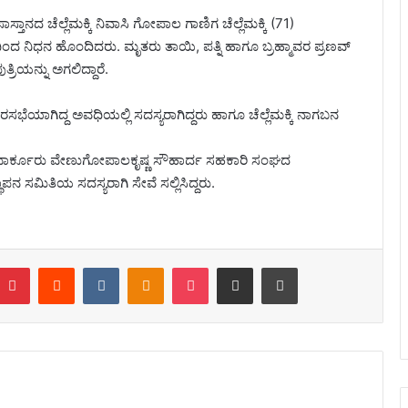
್ತಾನದ ಚೆಲ್ಲೆಮಕ್ಕಿ ನಿವಾಸಿ ಗೋಪಾಲ ಗಾಣಿಗ ಚೆಲ್ಲೆಮಕ್ಕಿ (71)
ಿಂದ ನಿಧನ ಹೊಂದಿದರು. ಮೃತರು ತಾಯಿ, ಪತ್ನಿ ಹಾಗೂ ಬ್ರಹ್ಮಾವರ ಪ್ರಣವ್
ತ್ರಿಯನ್ನು ಅಗಲಿದ್ದಾರೆ.
ಭೆಯಾಗಿದ್ದ ಅವಧಿಯಲ್ಲಿ ಸದಸ್ಯರಾಗಿದ್ದರು ಹಾಗೂ ಚೆಲ್ಲೆಮಕ್ಕಿ ನಾಗಬನ
, ಬಾರ್ಕೂರು ವೇಣುಗೋಪಾಲಕೃಷ್ಣ ಸೌಹಾರ್ದ ಸಹಕಾರಿ ಸಂಘದ
ಾಪನ ಸಮಿತಿಯ ಸದಸ್ಯರಾಗಿ ಸೇವೆ ಸಲ್ಲಿಸಿದ್ದರು.
Pinterest
Reddit
VKontakte
Odnoklassniki
Pocket
Share via Email
Print