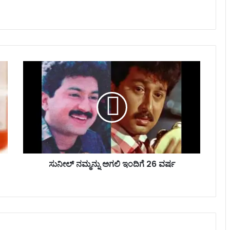
ಸು
ನೀ
ಲ್
ನ
ಮ್
ಮ
ನ್
ನು
ಅ
ಗ
ಸುನೀಲ್ ನಮ್ಮನ್ನು ಅಗಲಿ ಇಂದಿಗೆ 26 ವರ್ಷ
ಲಿ
ಇಂ
ದಿ
ಗೆ
2
6