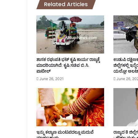
Related Articles
0
ಮಂ
ದಿ
ಗೆ
ಕೊ
ರೋ
ನಾ
ಪಾ
ಸಿ
ಶಾಸಕ ರಘುಪತಿ‌ ಭಟ್ ಕೃಷಿ ಕಾರ್ಯ ರಾಜ್ಯಕ್ಕೆ
ಉಡುಪಿ ದಕ್ಷಿಣ
ಟಿ
ಮಾದರಿಯಾಗಿದೆ: ಕೃಷಿ ಸಚಿವ ಬಿ.ಸಿ.
ಜಿಲ್ಲೆಗಳಲ್ಲಿ ಇನ
ವ್
ಪಾಟೀಲ್
ಯಲ್ಲೋ ಅಲರ್
ದೃ
June 26, 2021
June 26, 20
ಢ
ಇನ್ನು ಕಲ್ಯಾಣ ಮಂಟಪದಲ್ಲೂ ಮದುವೆ
ರಾಜ್ಯದ 8 ಜಿಲ್ಲ