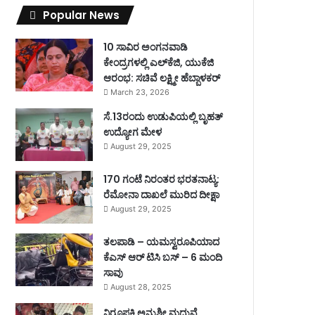
Popular News
10 ಸಾವಿರ ಅಂಗನವಾಡಿ
ಕೇಂದ್ರಗಳಲ್ಲಿ ಎಲ್‌ಕೆಜಿ, ಯುಕೆಜಿ
ಆರಂಭ: ಸಚಿವೆ ಲಕ್ಷ್ಮೀ ಹೆಬ್ಬಾಳಕರ್
March 23, 2026
ಸೆ.13ರಂದು ಉಡುಪಿಯಲ್ಲಿ ಬೃಹತ್
ಉದ್ಯೋಗ ಮೇಳ
August 29, 2025
170 ಗಂಟೆ ನಿರಂತರ ಭರತನಾಟ್ಯ:
ರೆಮೋನಾ ದಾಖಲೆ ಮುರಿದ ದೀಕ್ಷಾ
August 29, 2025
ತಲಪಾಡಿ – ಯಮಸ್ವರೂಪಿಯಾದ
ಕೆಎಸ್ ಆರ್ ಟಿಸಿ ಬಸ್ – 6 ಮಂದಿ
ಸಾವು
August 28, 2025
ನಿರೂಪಕಿ ಅನುಶ್ರೀ ಮದುವೆ