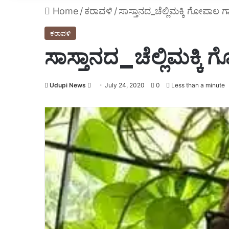
Home
/
ಕರಾವಳಿ
/
ಸಾಸ್ತಾನದ_ಚೆಲ್ಲಿಮಕ್ಕಿ ಗೋಪಾಲ 
ಕರಾವಳಿ
ಸಾಸ್ತಾನದ_ಚೆಲ್ಲಿಮಕ್ಕ
Udupi News
Send
July 24, 2020
0
Less than a minute
an
email