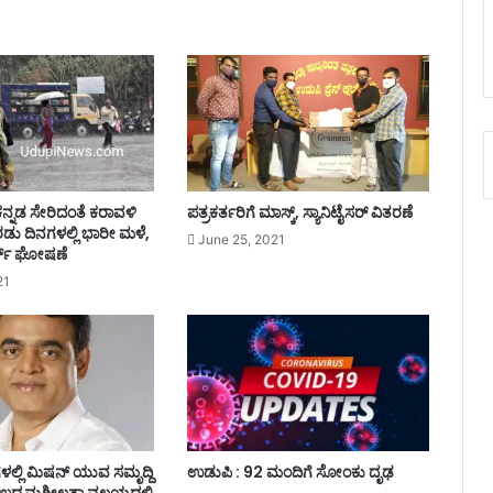
ವ
ರ್
ಷ
ಕನ್ನಡ ಸೇರಿದಂತೆ ಕರಾವಳಿ
ಪತ್ರಕರ್ತರಿಗೆ ಮಾಸ್ಕ್, ಸ್ಯಾನಿಟೈಸರ್ ವಿತರಣೆ
್ನೆರಡು ದಿನಗಳಲ್ಲಿ ಭಾರೀ ಮಳೆ,
June 25, 2021
ಟ್ ಘೋಷಣೆ
21
ೆಗಳಲ್ಲಿ ಮಿಷನ್ ಯುವ ಸಮೃದ್ದಿ
ಉಡುಪಿ : 92 ಮಂದಿಗೆ ಸೋಂಕು ದೃಢ