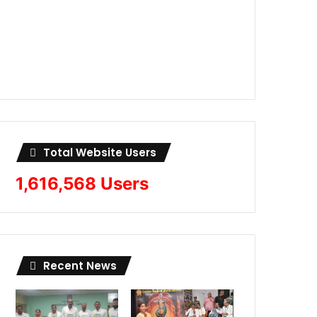
Total Website Users
1,616,568 Users
Recent News