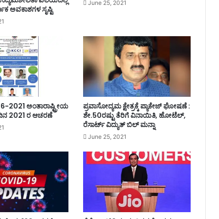
ು ಉದ್ಯಮಶೀಲತಾ ವಲಯದಲ್ಲಿ
June 25, 2021
್ಥಿಕ ಅವಕಾಶಗಳ ಸೃಷ್ಟಿ
21
6-2021 ಅಂತಾರಾಷ್ಟ್ರೀಯ
ಪ್ರವಾಸೋದ್ಯಮ ಕ್ಷೇತ್ರಕ್ಕೆ ಪ್ಯಾಕೇಜ್ ಘೋಷಣೆ :
ಿನ 2021 ರ ಆಚರಣೆ
ಶೇ.50ರಷ್ಟು ತೆರಿಗೆ ವಿನಾಯಿತಿ, ಹೋಟೆಲ್,
ರೆಸಾರ್ಟ್ ವಿದ್ಯುತ್ ಬಿಲ್ ಮನ್ನಾ
21
June 25, 2021