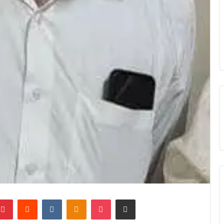
Pinterest
Reddit
VKontakte
Odnoklassniki
Pocket
Share via Email