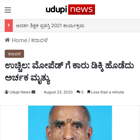
Menu
ನೇಶನ್ ಫಸ್ಟ್ ತಂಡದ “ಫಿಟ್ ರಹೋ ಉಡುಪಿ” 75 ಕೀ.ಮೀ ಓಟ 2ನೇ ದಿನ – ಮಲ್ಪೆ ಬೀಚ್ ಬಳಿ ಚಾಲನೆ
Home
/
ಕರಾವಳಿ
ಕರಾವಳಿ
ಉಚ್ಚಿಲ: ಮೋಪೆಡ್ ಗೆ ಕಾರು ಡಿಕ್ಕಿ ಹೊಡೆದು
ಅರ್ಚಕ ಮೃತ್ಯು
Udupi News
Send
August 23, 2020
0
Less than a minute
an
email