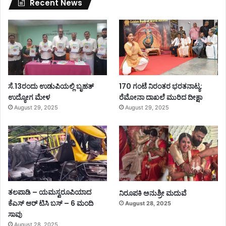
Recent News
ಸೆ.13ರಂದು ಉಡುಪಿಯಲ್ಲಿ ಬೃಹತ್
170 ಗಂಟೆ ನಿರಂತರ ಭರತನಾಟ್ಯ:
ಉದ್ಯೋಗ ಮೇಳ
ರೆಮೋನಾ ದಾಖಲೆ ಮುರಿದ ದೀಕ್ಷಾ
August 29, 2025
August 29, 2025
ತಲಪಾಡಿ – ಯಮಸ್ವರೂಪಿಯಾದ
ನಿರೂಪಕಿ ಅನುಶ್ರೀ ಮದುವೆ
ಕೆಎಸ್ ಆರ್ ಟಿಸಿ ಬಸ್ – 6 ಮಂದಿ
August 28, 2025
ಸಾವು
August 28, 2025