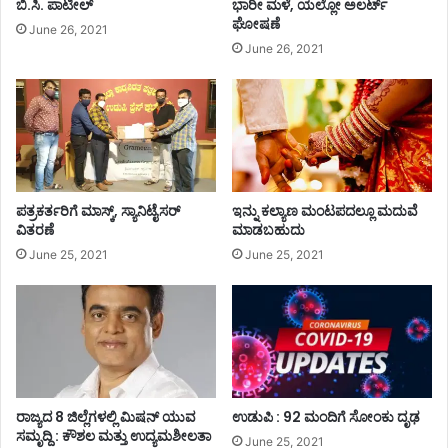
ಕೆ
ಬಿ.ಸಿ. ಪಾಟೀಲ್
ಭಾರೀ ಮಳೆ, ಯಲ್ಲೋ ಅಲರ್ಟ್
ಲಿ
ಘೋಷಣೆ
(
ನೀ
June 26, 2021
ರಿ
ಡು
June 26, 2021
)
ವಂ
,
ತೆ
ಅ
ಜಿ
ಗ್
ಲ್
ರ
ಲಾ
ಹ
ಧಿ
ಕಾ
ಪತ್ರಕರ್ತರಿಗೆ ಮಾಸ್ಕ್, ಸ್ಯಾನಿಟೈಸರ್
ಇನ್ನು ಕಲ್ಯಾಣ ಮಂಟಪದಲ್ಲೂ ಮದುವೆ
ರಿ
ವಿತರಣೆ
ಮಾಡಬಹುದು
ಆ
June 25, 2021
June 25, 2021
ದೇ
ಶ
ರಾಜ್ಯದ 8 ಜಿಲ್ಲೆಗಳಲ್ಲಿ ಮಿಷನ್ ಯುವ
ಉಡುಪಿ : 92 ಮಂದಿಗೆ ಸೋಂಕು ದೃಢ
ಸಮೃದ್ದಿ : ಕೌಶಲ ಮತ್ತು ಉದ್ಯಮಶೀಲತಾ
June 25, 2021