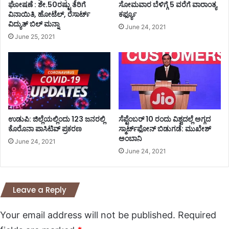
ಘೋಷಣೆ : ಶೇ.50ರಷ್ಟು ತೆರಿಗೆ
ಸೋಮವಾರ ಬೆಳಿಗ್ಗೆ 5 ವರೆಗೆ ವಾರಾಂತ್ಯ
ವಿನಾಯಿತಿ, ಹೋಟೆಲ್, ರೆಸಾರ್ಟ್
ಕರ್ಫ್ಯೂ
ವಿದ್ಯುತ್ ಬಿಲ್ ಮನ್ನಾ
June 24, 2021
June 25, 2021
ಉಡುಪಿ: ಜಿಲ್ಲೆಯಲ್ಲಿಂದು 123 ಜನರಲ್ಲಿ
ಸೆಪ್ಟೆಂಬರ್‌‌ 10 ರಂದು ವಿಶ್ವದಲ್ಲೆ ಅಗ್ಗದ
ಕೊರೊನಾ ಪಾಸಿಟಿವ್ ಪ್ರಕರಣ
ಸ್ಮಾರ್ಟ್‌ಫೋನ್‌‌ ಬಿಡುಗಡೆ: ಮುಖೇಶ್‌
ಅಂಬಾನಿ
June 24, 2021
June 24, 2021
Leave a Reply
Your email address will not be published.
Required