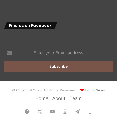
Find us on Facebook
Enter
your
Email
address
© Copyright 2026, All Rights Reserved |
Udupi News
Home
About
Team
Facebook
X
YouTube
Instagram
Telegram
Whatsapp