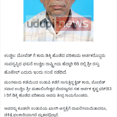
ಉಚ್ಚಿಲ: ಮೋಪೆಡ್ ಗೆ ಕಾರು ಡಿಕ್ಕಿ ಹೊಡೆದ ಪರಿಣಾಮ ಅರ್ಚಕರೊಬ್ಬರು
ಸಾವನ್ನಪ್ಪಿದ ಘಟನೆ ಉಚ್ವಿಲ ರಾಷ್ಟ್ರೀಯ ಹೆದ್ದಾರಿ 66 ರಲ್ಲಿ ಶ್ರೀ ರಸ್ತು
ಹೊಟೇಲ್ ಎದುರು ಇಂದು ಸಂಜೆ ನಡೆದಿದೆ.
ಮಂಗಳೂರು ಕಡೆಯಿಂದ ಉಡುಪಿ ಕಡೆಗೆ ಸಾಗುತ್ತಿದ್ದ ಕ್ವಿಡ್ ಕಾರು, ಮೋಪೆಡ್
ಸವಾರ ಉಚ್ಚಿಲ ಶ್ರೀ ಮಹಾಲಿಂಗೇಶ್ವರ ದೇವಸ್ಥಾನದ ಸಹ ಅರ್ಚಕ ಕೃಷ್ಣ ಭಟ್(83
) ರಿಗೆ ಡಿಕ್ಕಿ ಹೊಡೆದ ಪರಿಣಾಮ ಅವರು ತೀವ್ರ ಗಾಯಗೊಂಡರು.
ಅವರನ್ನು ಕೂಡಲೇ ಉಡುಪಿಯ ಖಾಸಗಿ ಆಸ್ಪತ್ರೆಗೆ ದಾಖಲಿಸಲಾಯಿತಾದರೂ,
ಚಿಕಿತ್ಸೆ ಫಲಕಾರಿಯಾಗದೆ ಮೃತಪಟ್ಟಿದ್ದಾರೆ.