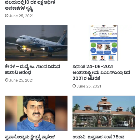
ವಲಯದಲ್ಲಿ 10 ದಶ ಲಕ್ಷ ಆರ್ಥಿಕ
ಅವಕಾಶಗಳ ಸೃಷ್ಟಿ
June 25, 2021
ಕೇರಳ – ದುಬೈ ಜು.7ರಿಂದ ವಿಮಾನ
ದಿನಾಂಕ 24-06-2021
ಹಾರಾಟ ಆರಂಭ
ಅಂತಾರಾಷ್ಟ್ರೀಯ ಎಂಎಸ್ಎಂಇ ದಿನ
2021 ರ ಆಚರಣೆ
June 25, 2021
June 25, 2021
ಪ್ರವಾಸೋದ್ಯಮ ಕ್ಷೇತ್ರಕ್ಕೆ ಪ್ಯಾಕೇಜ್
ಉಡುಪಿ: ಶುಕ್ರವಾರ ಸಂಜೆ 7ರಿಂದ