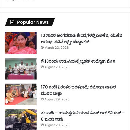
Popular News
10 ಸಾವಿರ ಅಂಗನವಾಡಿ ಕೇಂದ್ರಗಳಲ್ಲಿ ಎಲ್‌ಕೆಜಿ, ಯುಕೆಜಿ
ಆರಂಭ: ಸಚಿವೆ ಲಕ್ಷ್ಮೀ ಹೆಬ್ಬಾಳಕರ್
March 23, 2026
ಸೆ.13ರಂದು ಉಡುಪಿಯಲ್ಲಿ ಬೃಹತ್ ಉದ್ಯೋಗ ಮೇಳ
August 29, 2025
170 ಗಂಟೆ ನಿರಂತರ ಭರತನಾಟ್ಯ: ರೆಮೋನಾ ದಾಖಲೆ
ಮುರಿದ ದೀಕ್ಷಾ
August 29, 2025
ತಲಪಾಡಿ – ಯಮಸ್ವರೂಪಿಯಾದ ಕೆಎಸ್ ಆರ್ ಟಿಸಿ ಬಸ್ –
6 ಮಂದಿ ಸಾವು
August 28, 2025