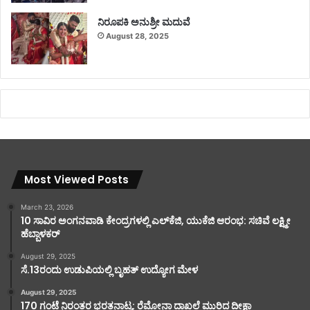
ನಿರೂಪಕಿ ಅನುಶ್ರೀ ಮದುವೆ
August 28, 2025
Most Viewed Posts
March 23, 2026
10 ಸಾವಿರ ಅಂಗನವಾಡಿ ಕೇಂದ್ರಗಳಲ್ಲಿ ಎಲ್‌ಕೆಜಿ, ಯುಕೆಜಿ ಆರಂಭ: ಸಚಿವೆ ಲಕ್ಷ್ಮೀ
ಹೆಬ್ಬಾಳಕರ್
August 29, 2025
ಸೆ.13ರಂದು ಉಡುಪಿಯಲ್ಲಿ ಬೃಹತ್ ಉದ್ಯೋಗ ಮೇಳ
August 29, 2025
170 ಗಂಟೆ ನಿರಂತರ ಭರತನಾಟ್ಯ: ರೆಮೋನಾ ದಾಖಲೆ ಮುರಿದ ದೀಕ್ಷಾ