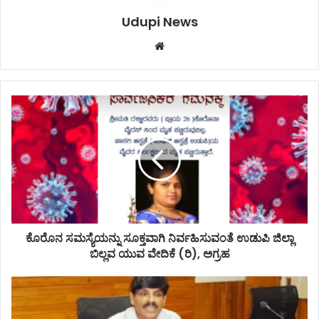
Udupi News
We
bsi
te
ಕೊ
ರೊ
ನ
ಸ
ಮ
ಸ್
ಯೆ
ಯ
ನ್
ನು
ಕೊರೊನ ಸಮಸ್ಯೆಯನ್ನು ಸೂಕ್ತವಾಗಿ ನಿರ್ವಹಿಸುವಂತೆ ಉಡುಪಿ ಜಿಲ್ಲಾ
ಸೂ
ಬಿಲ್ಲವ ಯುವ ವೇದಿಕೆ (ರಿ), ಅಗ್ರಹ
ಕ್
ತ
ಉ
ವಾ
ಡು
ಗಿ
ಪಿ