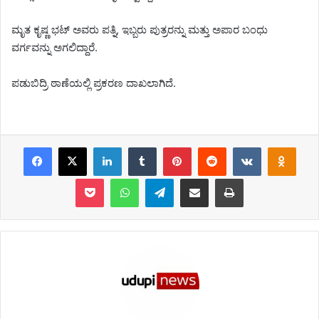
ಮೃತ ಕೃಷ್ಣ ಭಟ್ ಅವರು ಪತ್ನಿ, ಇಬ್ಬರು ಪುತ್ರರನ್ನು ಮತ್ತು ಅಪಾರ ಬಂಧು
ವರ್ಗವನ್ನು ಅಗಲಿದ್ದಾರೆ.
ಪಡುಬಿದ್ರಿ ಠಾಣೆಯಲ್ಲಿ ಪ್ರಕರಣ ದಾಖಲಾಗಿದೆ.
Facebook
X
LinkedIn
Tumblr
Pinterest
Reddit
VKontakte
Odnoklassniki
Pocket
WhatsApp
Telegram
Share via Email
Print