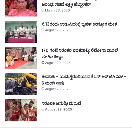
ಆರಂಭ: ಸಚಿವೆ ಲಕ್ಷ್ಮೀ ಹೆಬ್ಬಾಳಕರ್
March 23, 2026
ಸೆ.13ರಂದು ಉಡುಪಿಯಲ್ಲಿ ಬೃಹತ್ ಉದ್ಯೋಗ ಮೇಳ
August 29, 2025
170 ಗಂಟೆ ನಿರಂತರ ಭರತನಾಟ್ಯ: ರೆಮೋನಾ ದಾಖಲೆ
ಮುರಿದ ದೀಕ್ಷಾ
August 29, 2025
ತಲಪಾಡಿ – ಯಮಸ್ವರೂಪಿಯಾದ ಕೆಎಸ್ ಆರ್ ಟಿಸಿ ಬಸ್ –
6 ಮಂದಿ ಸಾವು
August 28, 2025
ನಿರೂಪಕಿ ಅನುಶ್ರೀ ಮದುವೆ
August 28, 2025