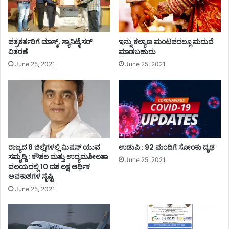
ಪತ್ರಕರ್ತರಿಗೆ ಮಾಸ್ಕ್, ಸ್ಯಾನಿಟೈಸರ್
ಇನ್ನು ಕಲ್ಯಾಣ ಮಂಟಪದಲ್ಲೂ ಮದುವೆ
ವಿತರಣೆ
ಮಾಡಬಹುದು
June 25, 2021
June 25, 2021
ರಾಜ್ಯದ 8 ಜಿಲ್ಲೆಗಳಲ್ಲಿ ಮಿಷನ್ ಯುವ
ಉಡುಪಿ : 92 ಮಂದಿಗೆ ಸೋಂಕು ದೃಢ
ಸಮೃದ್ದಿ : ಕೌಶಲ ಮತ್ತು ಉದ್ಯಮಶೀಲತಾ
June 25, 2021
ವಲಯದಲ್ಲಿ 10 ದಶ ಲಕ್ಷ ಆರ್ಥಿಕ
ಅವಕಾಶಗಳ ಸೃಷ್ಟಿ
June 25, 2021