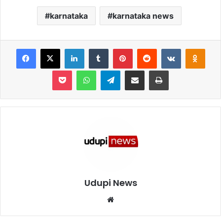
karnataka
karnataka news
Facebook
X
LinkedIn
Tumblr
Pinterest
Reddit
VKontakte
Odnoklassniki
Pocket
WhatsApp
Telegram
Share via Email
Print
Udupi News
We
bsi