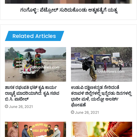
ದ್
ಲ್
ರು
ಸು
ಗಂಗೊಳ್ಳಿ : ಪೆಟ್ರೋಲ್ ಸುರಿದುಕೊಂಡು ಆತ್ಮಹತ್ಯೆಗೆ ಯತ್ನ
ಹೋ
ರಿ
ಗಿ
ದು
ಬಿ
ಕೊಂ
ಟ್
ಡು
Related Articles
ಟ
ಆ
ರು
ತ್
!
ಮ
ಹ
ತ್
ಯೆ
ಗೆ
ಯ
ಶಾಸಕ ರಘುಪತಿ‌ ಭಟ್ ಕೃಷಿ ಕಾರ್ಯ
ಉಡುಪಿ ದಕ್ಷಿಣಕನ್ನಡ ಸೇರಿದಂತೆ
ತ್
ರಾಜ್ಯಕ್ಕೆ ಮಾದರಿಯಾಗಿದೆ: ಕೃಷಿ ಸಚಿವ
ಕರಾವಳಿ ಜಿಲ್ಲೆಗಳಲ್ಲಿ ಇನ್ನೆರಡು ದಿನಗಳಲ್ಲಿ
ಬಿ.ಸಿ. ಪಾಟೀಲ್
ಭಾರೀ ಮಳೆ, ಯಲ್ಲೋ ಅಲರ್ಟ್
ನ
ಘೋಷಣೆ
June 26, 2021
June 26, 2021