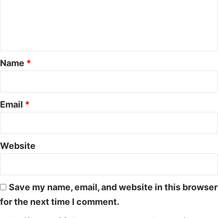
m
e
n
t
*
Name
*
Email
*
Website
Save my name, email, and website in this browser
for the next time I comment.