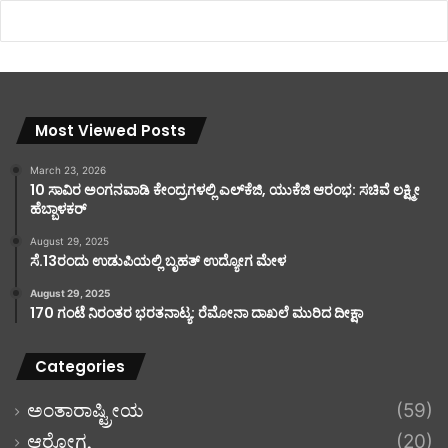
Most Viewed Posts
March 23, 2026
10 ಸಾವಿರ ಅಂಗನವಾಡಿ ಕೇಂದ್ರಗಳಲ್ಲಿ ಎಲ್‌ಕೆಜಿ, ಯುಕೆಜಿ ಆರಂಭ: ಸಚಿವೆ ಲಕ್ಷ್ಮೀ
ಹೆಬ್ಬಾಳಕರ್
August 29, 2025
ಸೆ.13ರಂದು ಉಡುಪಿಯಲ್ಲಿ ಬೃಹತ್ ಉದ್ಯೋಗ ಮೇಳ
August 29, 2025
170 ಗಂಟೆ ನಿರಂತರ ಭರತನಾಟ್ಯ: ರೆಮೋನಾ ದಾಖಲೆ ಮುರಿದ ದೀಕ್ಷಾ
Categories
ಅಂತಾರಾಷ್ಟ್ರೀಯ
(59)
ಆರೋಗ್ಯ
(20)