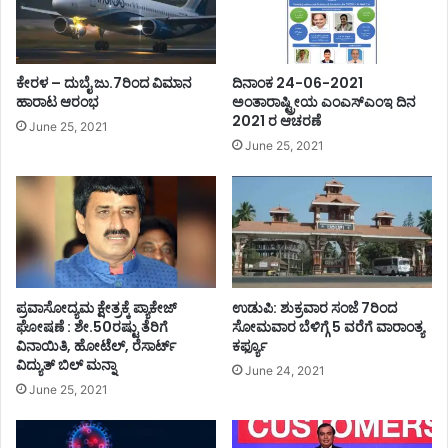
ಕೇರಳ – ದುಬೈ ಜು.7ರಿಂದ ವಿಮಾನ
ದಿನಾಂಕ 24-06-2021
ಹಾರಾಟ ಆರಂಭ
ಅಂತಾರಾಷ್ಟ್ರೀಯ ಎಂಎಸ್ಎಂಇ ದಿನ
2021 ರ ಆಚರಣೆ
June 25, 2021
June 25, 2021
ಪ್ರವಾಸೋದ್ಯಮ ಕ್ಷೇತ್ರಕ್ಕೆ ಪ್ಯಾಕೇಜ್
ಉಡುಪಿ: ಶುಕ್ರವಾರ ಸಂಜೆ 7ರಿಂದ
ಘೋಷಣೆ : ಶೇ.50ರಷ್ಟು ತೆರಿಗೆ
ಸೋಮವಾರ ಬೆಳಿಗ್ಗೆ 5 ವರೆಗೆ ವಾರಾಂತ್ಯ
ವಿನಾಯಿತಿ, ಹೋಟೆಲ್, ರೆಸಾರ್ಟ್
ಕರ್ಫ್ಯೂ
ವಿದ್ಯುತ್ ಬಿಲ್ ಮನ್ನಾ
June 24, 2021
June 25, 2021