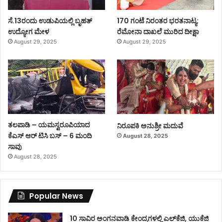
ಸೆ.13ರಂದು ಉಡುಪಿಯಲ್ಲಿ ಬೃಹತ್
170 ಗಂಟೆ ನಿರಂತರ ಭರತನಾಟ್ಯ:
ಉದ್ಯೋಗ ಮೇಳ
ರೆಮೋನಾ ದಾಖಲೆ ಮುರಿದ ದೀಕ್ಷಾ
August 29, 2025
August 29, 2025
ತಲಪಾಡಿ – ಯಮಸ್ವರೂಪಿಯಾದ
ನಿರೂಪಕಿ ಅನುಶ್ರೀ ಮದುವೆ
ಕೆಎಸ್ ಆರ್ ಟಿಸಿ ಬಸ್ – 6 ಮಂದಿ
August 28, 2025
ಸಾವು
August 28, 2025
Popular News
10 ಸಾವಿರ ಅಂಗನವಾಡಿ ಕೇಂದ್ರಗಳಲ್ಲಿ ಎಲ್‌ಕೆಜಿ, ಯುಕೆಜಿ