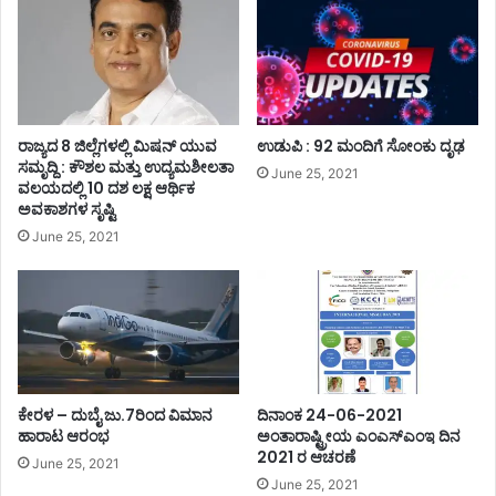
ರಾಜ್ಯದ 8 ಜಿಲ್ಲೆಗಳಲ್ಲಿ ಮಿಷನ್ ಯುವ
ಉಡುಪಿ : 92 ಮಂದಿಗೆ ಸೋಂಕು ದೃಢ
ಸಮೃದ್ದಿ : ಕೌಶಲ ಮತ್ತು ಉದ್ಯಮಶೀಲತಾ
June 25, 2021
ವಲಯದಲ್ಲಿ 10 ದಶ ಲಕ್ಷ ಆರ್ಥಿಕ
ಅವಕಾಶಗಳ ಸೃಷ್ಟಿ
June 25, 2021
ಕೇರಳ – ದುಬೈ ಜು.7ರಿಂದ ವಿಮಾನ
ದಿನಾಂಕ 24-06-2021
ಹಾರಾಟ ಆರಂಭ
ಅಂತಾರಾಷ್ಟ್ರೀಯ ಎಂಎಸ್ಎಂಇ ದಿನ
2021 ರ ಆಚರಣೆ
June 25, 2021
June 25, 2021