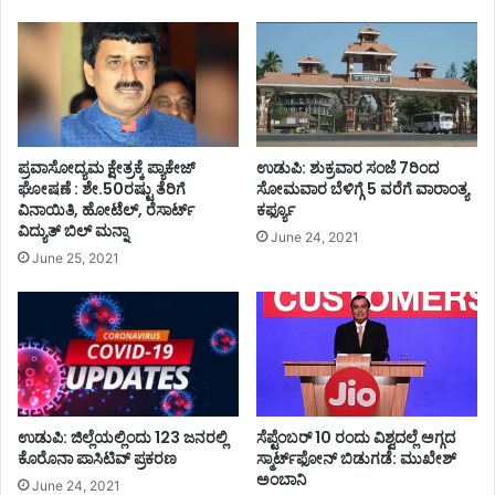
ಪ್ರವಾಸೋದ್ಯಮ ಕ್ಷೇತ್ರಕ್ಕೆ ಪ್ಯಾಕೇಜ್
ಉಡುಪಿ: ಶುಕ್ರವಾರ ಸಂಜೆ 7ರಿಂದ
ಘೋಷಣೆ : ಶೇ.50ರಷ್ಟು ತೆರಿಗೆ
ಸೋಮವಾರ ಬೆಳಿಗ್ಗೆ 5 ವರೆಗೆ ವಾರಾಂತ್ಯ
ವಿನಾಯಿತಿ, ಹೋಟೆಲ್, ರೆಸಾರ್ಟ್
ಕರ್ಫ್ಯೂ
ವಿದ್ಯುತ್ ಬಿಲ್ ಮನ್ನಾ
June 24, 2021
June 25, 2021
ಉಡುಪಿ: ಜಿಲ್ಲೆಯಲ್ಲಿಂದು 123 ಜನರಲ್ಲಿ
ಸೆಪ್ಟೆಂಬರ್‌‌ 10 ರಂದು ವಿಶ್ವದಲ್ಲೆ ಅಗ್ಗದ
ಕೊರೊನಾ ಪಾಸಿಟಿವ್ ಪ್ರಕರಣ
ಸ್ಮಾರ್ಟ್‌ಫೋನ್‌‌ ಬಿಡುಗಡೆ: ಮುಖೇಶ್‌
ಅಂಬಾನಿ
June 24, 2021