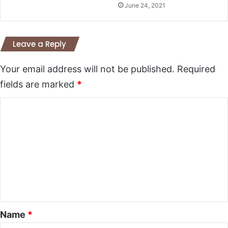
June 24, 2021
Leave a Reply
Your email address will not be published.
Required
fields are marked
*
C
o
m
m
e
n
t
*
Name
*