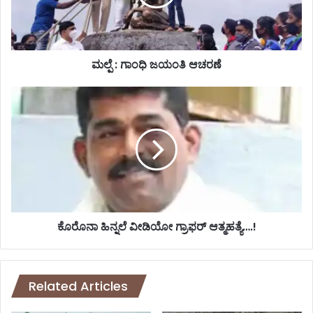
ಧಿ
ಜ
ಯಂ
ತಿ
ಆ
ಮಲ್ಪೆ : ಗಾಂಧಿ ಜಯಂತಿ ಆಚರಣೆ
ಚ
ರ
ಕೊ
ಣೆ
ರೊ
ನಾ
ಹಿ
ನ್
ನ
ಲೆ
ವೀ
ಡಿ
ಯೋ
ಕೊರೊನಾ ಹಿನ್ನಲೆ ವೀಡಿಯೋ ಗ್ರಾಫರ್ ಆತ್ಮಹತ್ಯೆ….!
ಗ್
ರಾ
ಫ
ರ್
Related Articles
ಆ