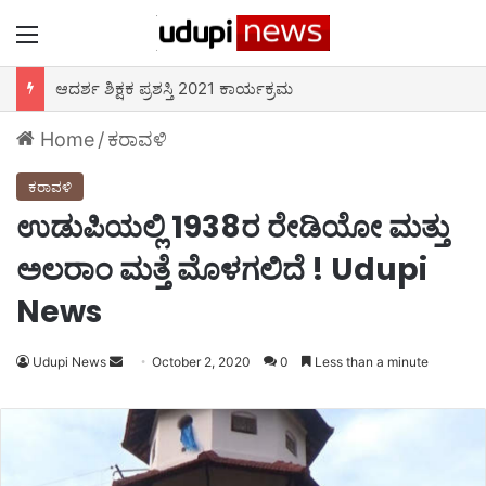
Menu
ನೇಶನ್ ಫಸ್ಟ್ ತಂಡದ “ಫಿಟ್ ರಹೋ ಉಡುಪಿ” 75 ಕೀ.ಮೀ ಓಟ 2ನೇ ದಿನ – ಮಲ್ಪೆ ಬೀಚ್ ಬಳಿ ಚಾಲನೆ
Home
/
ಕರಾವಳಿ
ಕರಾವಳಿ
ಉಡುಪಿಯಲ್ಲಿ 1938ರ ರೇಡಿಯೋ ಮತ್ತು
ಅಲರಾಂ ಮತ್ತೆ ಮೊಳಗಲಿದೆ ! Udupi
News
Udupi News
Send
October 2, 2020
0
Less than a minute
an
email