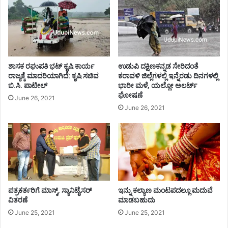
ತ್
ಮ
ಹ
ತ್
ಯೆ
…
.
ಶಾಸಕ ರಘುಪತಿ‌ ಭಟ್ ಕೃಷಿ ಕಾರ್ಯ
ಉಡುಪಿ ದಕ್ಷಿಣಕನ್ನಡ ಸೇರಿದಂತೆ
!
ರಾಜ್ಯಕ್ಕೆ ಮಾದರಿಯಾಗಿದೆ: ಕೃಷಿ ಸಚಿವ
ಕರಾವಳಿ ಜಿಲ್ಲೆಗಳಲ್ಲಿ ಇನ್ನೆರಡು ದಿನಗಳಲ್ಲಿ
ಬಿ.ಸಿ. ಪಾಟೀಲ್
ಭಾರೀ ಮಳೆ, ಯಲ್ಲೋ ಅಲರ್ಟ್
ಘೋಷಣೆ
June 26, 2021
June 26, 2021
ಪತ್ರಕರ್ತರಿಗೆ ಮಾಸ್ಕ್, ಸ್ಯಾನಿಟೈಸರ್
ಇನ್ನು ಕಲ್ಯಾಣ ಮಂಟಪದಲ್ಲೂ ಮದುವೆ
ವಿತರಣೆ
ಮಾಡಬಹುದು
June 25, 2021
June 25, 2021