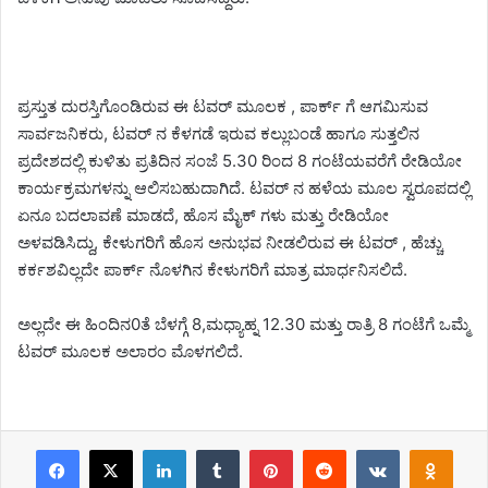
ಪ್ರಸ್ತುತ ದುರಸ್ತಿಗೊಂಡಿರುವ ಈ ಟವರ್ ಮೂಲಕ , ಪಾರ್ಕ್ ಗೆ ಆಗಮಿಸುವ
ಸಾರ್ವಜನಿಕರು, ಟವರ್ ನ ಕೆಳಗಡೆ ಇರುವ ಕಲ್ಲುಬಂಡೆ ಹಾಗೂ ಸುತ್ತಲಿನ
ಪ್ರದೇಶದಲ್ಲಿ ಕುಳಿತು ಪ್ರತಿದಿನ ಸಂಜೆ 5.30 ರಿಂದ 8 ಗಂಟೆಯವರೆಗೆ ರೇಡಿಯೋ
ಕಾರ್ಯಕ್ರಮಗಳನ್ನು ಆಲಿಸಬಹುದಾಗಿದೆ. ಟವರ್ ನ ಹಳೆಯ ಮೂಲ ಸ್ವರೂಪದಲ್ಲಿ
ಏನೂ ಬದಲಾವಣೆ ಮಾಡದೆ, ಹೊಸ ಮೈಕ್ ಗಳು ಮತ್ತು ರೇಡಿಯೋ
ಅಳವಡಿಸಿದ್ದು, ಕೇಳುಗರಿಗೆ ಹೊಸ ಅನುಭವ ನೀಡಲಿರುವ ಈ ಟವರ್ , ಹೆಚ್ಚು
ಕರ್ಕಶವಿಲ್ಲದೇ ಪಾರ್ಕ್ ನೊಳಗಿನ ಕೇಳುಗರಿಗೆ ಮಾತ್ರ ಮಾರ್ಧನಿಸಲಿದೆ.
ಅಲ್ಲದೇ ಈ ಹಿಂದಿನ0ತೆ ಬೆಳಗ್ಗೆ 8,ಮಧ್ಯಾಹ್ನ 12.30 ಮತ್ತು ರಾತ್ರಿ 8 ಗಂಟೆಗೆ ಒಮ್ಮೆ
ಟವರ್ ಮೂಲಕ ಅಲಾರಂ ಮೊಳಗಲಿದೆ.
Facebook
X
LinkedIn
Tumblr
Pinterest
Reddit
VKontakte
Odnoklassniki