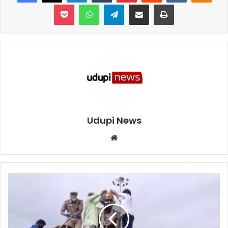
Pocket
WhatsApp
Telegram
Share via Email
Print
Udupi News
We
bsi
te
ಮ
ಲ್
ಪೆ
:
ಗಾಂ