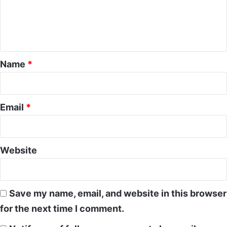
m
e
n
t
*
Name
*
Email
*
Website
Save my name, email, and website in this browser
for the next time I comment.