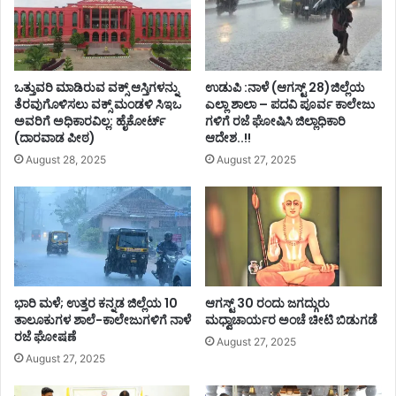
ಒತ್ತುವರಿ ಮಾಡಿರುವ ವಕ್ಸ್ ಆಸ್ತಿಗಳನ್ನು
ಉಡುಪಿ :ನಾಳೆ (ಆಗಸ್ಟ್ 28)ಜಿಲ್ಲೆಯ
ತೆರವುಗೊಳಿಸಲು ವಕ್ಸ್ ಮಂಡಳಿ ಸಿಇಒ
ಎಲ್ಲಾ ಶಾಲಾ – ಪದವಿ ಪೂರ್ವ ಕಾಲೇಜು
ಅವರಿಗೆ ಅಧಿಕಾರವಿಲ್ಲ: ಹೈಕೋರ್ಟ್
ಗಳಿಗೆ ರಜೆ ಘೋಷಿಸಿ ಜಿಲ್ಲಾಧಿಕಾರಿ
(ದಾರವಾಡ ಪೀಠ)
ಆದೇಶ..!!
August 28, 2025
August 27, 2025
ಭಾರಿ ಮಳೆ; ಉತ್ತರ ಕನ್ನಡ ಜಿಲ್ಲೆಯ 10
ಆಗಸ್ಟ್ 30 ರಂದು ಜಗದ್ಗುರು
ತಾಲೂಕುಗಳ ಶಾಲೆ-ಕಾಲೇಜುಗಳಿಗೆ ನಾಳೆ
ಮಧ್ವಾಚಾರ್ಯರ ಅಂಚೆ ಚೀಟಿ ಬಿಡುಗಡೆ
ರಜೆ ಘೋಷಣೆ
August 27, 2025
August 27, 2025