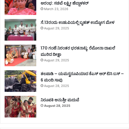
ಆರಂಭ: ಸಚಿವೆ ಲಕ್ಷ್ಮೀ ಹೆಬ್ಬಾಳಕರ್
March 23, 2026
ಸೆ.13ರಂದು ಉಡುಪಿಯಲ್ಲಿ ಬೃಹತ್ ಉದ್ಯೋಗ ಮೇಳ
August 29, 2025
170 ಗಂಟೆ ನಿರಂತರ ಭರತನಾಟ್ಯ: ರೆಮೋನಾ ದಾಖಲೆ
ಮುರಿದ ದೀಕ್ಷಾ
August 29, 2025
ತಲಪಾಡಿ – ಯಮಸ್ವರೂಪಿಯಾದ ಕೆಎಸ್ ಆರ್ ಟಿಸಿ ಬಸ್ –
6 ಮಂದಿ ಸಾವು
August 28, 2025
ನಿರೂಪಕಿ ಅನುಶ್ರೀ ಮದುವೆ
August 28, 2025