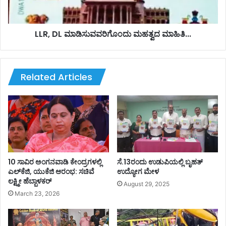
ಲಿ
ಮಾ
ಬಾ
ಡಿ
ಲ
ಸು
ಕ
ವ
LLR, DL ಮಾಡಿಸುವವರಿಗೊಂದು ಮಹತ್ವದ ಮಾಹಿತಿ...
ನ
ವ
ಸಾ
ರಿ
ವು
ಗೊಂ
ದು
Related Articles
ಮ
ಹ
ತ್
ವ
ದ
ಮಾ
ಹಿ
ತಿ
10 ಸಾವಿರ ಅಂಗನವಾಡಿ ಕೇಂದ್ರಗಳಲ್ಲಿ
ಸೆ.13ರಂದು ಉಡುಪಿಯಲ್ಲಿ ಬೃಹತ್
.
ಎಲ್‌ಕೆಜಿ, ಯುಕೆಜಿ ಆರಂಭ: ಸಚಿವೆ
ಉದ್ಯೋಗ ಮೇಳ
ಲಕ್ಷ್ಮೀ ಹೆಬ್ಬಾಳಕರ್
.
August 29, 2025
.
March 23, 2026