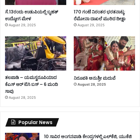
ಸೆ.13ರಂದು ಉಡುಪಿಯಲ್ಲಿ ಬೃಹತ್
170 ಗಂಟೆ ನಿರಂತರ ಭರತನಾಟ್ಯ:
ಉದ್ಯೋಗ ಮೇಳ
ರೆಮೋನಾ ದಾಖಲೆ ಮುರಿದ ದೀಕ್ಷಾ
August 29, 2025
August 29, 2025
ತಲಪಾಡಿ – ಯಮಸ್ವರೂಪಿಯಾದ
ನಿರೂಪಕಿ ಅನುಶ್ರೀ ಮದುವೆ
ಕೆಎಸ್ ಆರ್ ಟಿಸಿ ಬಸ್ – 6 ಮಂದಿ
August 28, 2025
ಸಾವು
August 28, 2025
Popular News
10 ಸಾವಿರ ಅಂಗನವಾಡಿ ಕೇಂದ್ರಗಳಲ್ಲಿ ಎಲ್‌ಕೆಜಿ, ಯುಕೆಜಿ