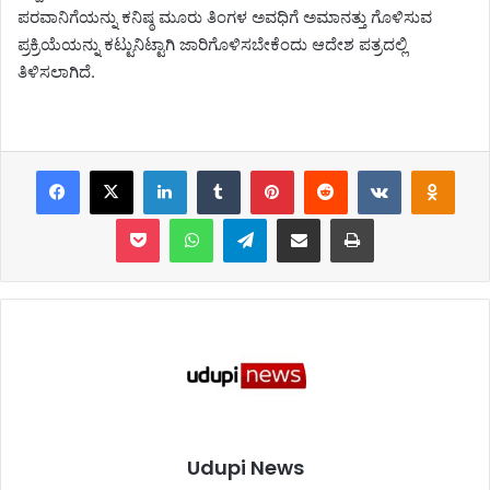
ಪರವಾನಿಗೆಯನ್ನು ಕನಿಷ್ಠ ಮೂರು ತಿಂಗಳ ಅವಧಿಗೆ ಅಮಾನತ್ತು ಗೊಳಿಸುವ
ಪ್ರಕ್ರಿಯೆಯನ್ನು ಕಟ್ಟುನಿಟ್ಟಾಗಿ ಜಾರಿಗೊಳಿಸಬೇಕೆಂದು ಆದೇಶ ಪತ್ರದಲ್ಲಿ
ತಿಳಿಸಲಾಗಿದೆ.
Facebook
X
LinkedIn
Tumblr
Pinterest
Reddit
VKontakte
Odnoklassniki
Pocket
WhatsApp
Telegram
Share via Email
Print
Udupi News