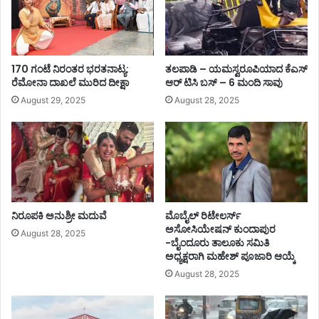
170 ಗಂಟೆ ನಿರಂತರ ಭರತನಾಟ್ಯ:
ತಲಪಾಡಿ – ಯಮಸ್ವರೂಪಿಯಾದ ಕೆಎಸ್
ರೆಮೋನಾ ದಾಖಲೆ ಮುರಿದ ದೀಕ್ಷಾ
ಆರ್ ಟಿಸಿ ಬಸ್ – 6 ಮಂದಿ ಸಾವು
August 29, 2025
August 28, 2025
ನಿರೂಪಕಿ ಅನುಶ್ರೀ ಮದುವೆ
ಮೊಬೈಲ್ ರಿಟೇಲರ್ಸ್‌
ಅಸೋಸಿಯೇಷನ್‌ ಕುಂದಾಪುರ
August 28, 2025
-ಬೈಂದೂರು ತಾಲೂಕು ಸಮಿತಿ
ಅಧ್ಯಕ್ಷರಾಗಿ ಮಹೇಶ್‌ ಪೂಜಾರಿ ಆಯ್ಕೆ
August 28, 2025