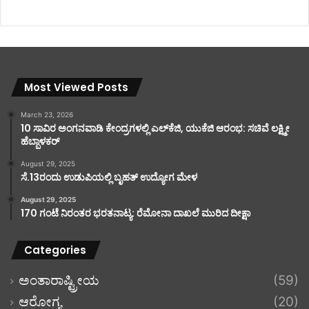
Most Viewed Posts
March 23, 2026
10 ಸಾವಿರ ಅಂಗನವಾಡಿ ಕೇಂದ್ರಗಳಲ್ಲಿ ಎಲ್‌ಕೆಜಿ, ಯುಕೆಜಿ ಆರಂಭ: ಸಚಿವೆ ಲಕ್ಷ್ಮೀ
ಹೆಬ್ಬಾಳಕರ್
August 29, 2025
ಸೆ.13ರಂದು ಉಡುಪಿಯಲ್ಲಿ ಬೃಹತ್ ಉದ್ಯೋಗ ಮೇಳ
August 29, 2025
170 ಗಂಟೆ ನಿರಂತರ ಭರತನಾಟ್ಯ: ರೆಮೋನಾ ದಾಖಲೆ ಮುರಿದ ದೀಕ್ಷಾ
Categories
ಅಂತಾರಾಷ್ಟ್ರೀಯ
(59)
ಆರೋಗ್ಯ
(20)