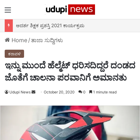
Menu
ಆದರ್ಶ ಶಿಕ್ಷಕ ಪ್ರಶಸ್ತಿ 2021 ಕಾರ್ಯಕ್ರಮ
Home
/
ತಾಜಾ ಸುದ್ದಿಗಳು
ಕರಾವಳಿ
ಇನ್ನು ಮುಂದೆ ಹೆಲ್ಮೆಟ್ ಧರಿಸದಿದ್ದರೆ ದಂಡದ
ಜೊತೆಗೆ ಚಾಲನಾ ಪರವಾನಿಗೆ ಅಮಾನತು
Udupi News
Send
October 20, 2020
0
1 minute read
an
email