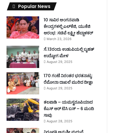
Popular News
10 ಸಾವಿರ ಅಂಗನವಾಡಿ
ಕೇಂದ್ರಗಳಲ್ಲಿ ಎಲ್‌ಕೆಜಿ, ಯುಕೆಜಿ
ಆರಂಭ: ಸಚಿವೆ ಲಕ್ಷ್ಮೀ ಹೆಬ್ಬಾಳಕರ್
March 23, 2026
ಸೆ.13ರಂದು ಉಡುಪಿಯಲ್ಲಿ ಬೃಹತ್
ಉದ್ಯೋಗ ಮೇಳ
August 29, 2025
170 ಗಂಟೆ ನಿರಂತರ ಭರತನಾಟ್ಯ:
ರೆಮೋನಾ ದಾಖಲೆ ಮುರಿದ ದೀಕ್ಷಾ
August 29, 2025
ತಲಪಾಡಿ – ಯಮಸ್ವರೂಪಿಯಾದ
ಕೆಎಸ್ ಆರ್ ಟಿಸಿ ಬಸ್ – 6 ಮಂದಿ
ಸಾವು
August 28, 2025
ನಿರೂಪಕಿ ಅನುಶ್ರೀ ಮದುವೆ