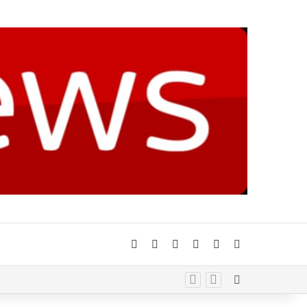
Facebook
X
YouTube
Instagram
Telegram
Whatsapp
Random Arti