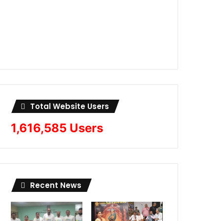
Total Website Users
1,616,585 Users
Recent News