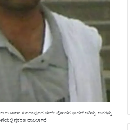
ದ ಕಾರು ಚಾಲಕ ಕುಂದಾಪುರದ ಚರ್ಚ್ ವೊಂದರ ಫಾದರ್ ಆಗಿದ್ದು, ಅವರನ್ನು
ೆಯಲ್ಲಿ ಪ್ರಕರಣ ದಾಖಲಾಗಿದೆ.