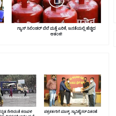
ಲಿಂ
ಡ
ರ್‌
ಬೆ
ಲೆ
ಮ
ಗ್ಯಾಸ್‌ ಸಿಲಿಂಡರ್‌ ಬೆಲೆ ಮತ್ತೆ ಏರಿಕೆ, ಜನತೆಯಲ್ಲಿ ಹೆಚ್ಚಿದ
ತ್
ಆತಂಕ!
ತೆ
ಏ
ರಿ
ಕೆ
,
ಜ
ನ
ತೆ
ಯ
ಲ್
ಲಿ
ಹೆ
ಚ್
ಚಿ
ಕನ್ನಡ ಸೇರಿದಂತೆ ಕರಾವಳಿ
ಪತ್ರಕರ್ತರಿಗೆ ಮಾಸ್ಕ್, ಸ್ಯಾನಿಟೈಸರ್ ವಿತರಣೆ
ದ