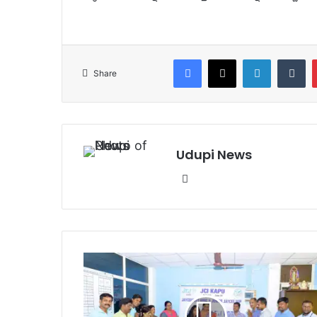
Facebook
X
LinkedIn
Tumblr
Share
Udupi News
We
bsi
te
ಕಾ
ಪು
ಜೇ
ಸಿ