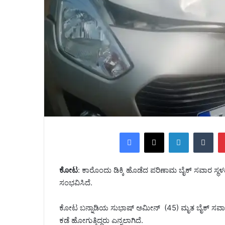
Facebook
X
LinkedIn
Tumblr
ಕೋಟ
: ಕಾರೊಂದು ಡಿಕ್ಕಿ ಹೊಡೆದ ಪರಿಣಾಮ ಬೈಕ್ ಸವಾರ ಸ್ಥಳದಲ
ಸಂಭವಿಸಿದೆ.
ಕೋಟ ಬನ್ನಾಡಿಯ ಸುಭಾಷ್ ಅಮೀನ್ (45) ಮೃತ ಬೈಕ್ ಸವಾರ. ಈತ 
ಕಡೆ ಹೋಗುತ್ತಿದ್ದರು ಎನ್ನಲಾಗಿದೆ.