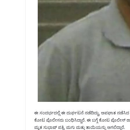
ಈ ಸಂದರ್ಭದಲ್ಲಿ ಈ ದುರ್ಘಟನೆ ನಡೆದಿದ್ದು, ಅಪಘಾತ ನಡೆಸಿ
ಕೋಟ ಪೊಲೀಸರು ಬಂಧಿಸಿದ್ದಾರೆ. ಈ ಬಗ್ಗೆ ಕೋಟ ಪೊಲೀಸ್ ಠಾಣ
ಮೃತ ಸುಭಾಷ್ ಪತ್ನಿ, ಮಗು ಮತ್ತು ತಾಯಿಯನ್ನು ಅಗಲಿದ್ದಾರೆ.