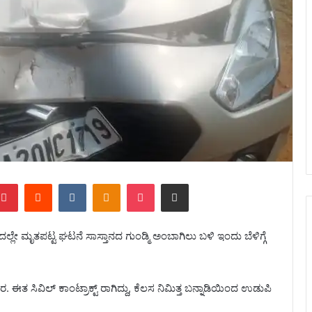
Pinterest
Reddit
VKontakte
Odnoklassniki
Pocket
Share via Email
್ಲೇ ಮೃತಪಟ್ಟ ಘಟನೆ ಸಾಸ್ತಾನದ ಗುಂಡ್ಮಿ ಅಂಬಾಗಿಲು ಬಳಿ ಇಂದು ಬೆಳಿಗ್ಗೆ
ಸಿವಿಲ್ ಕಾಂಟ್ರಾಕ್ಟ್ ರಾಗಿದ್ದು, ಕೆಲಸ ನಿಮಿತ್ತ ಬನ್ನಾಡಿಯಿಂದ ಉಡುಪಿ