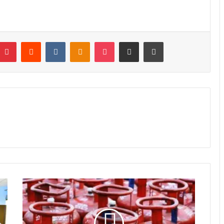
Pinterest
Reddit
VKontakte
Odnoklassniki
Pocket
Share via Email
Print
ಗ್
ಯಾ
ಸ್‌
ಸಿ