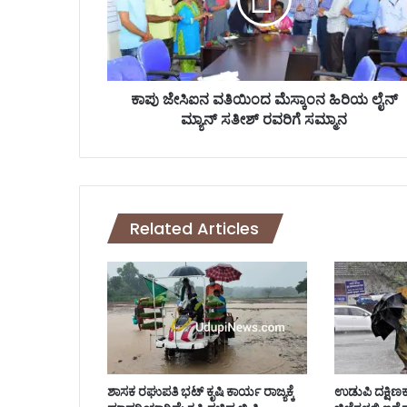
ಐ
ನ‌
ವ
ತಿ
ಯಿಂ
ದ
ಕಾಪು ಜೇಸಿಐನ‌ ವತಿಯಿಂದ ಮೆಸ್ಕಾಂನ ಹಿರಿಯ ಲೈನ್
ಮೆ
ಮ್ಯಾನ್ ಸತೀಶ್ ರವರಿಗೆ ಸಮ್ಮಾನ
ಸ್
ಕಾಂ
ನ
ಹಿ
ರಿ
Related Articles
ಯ
ಲೈ
ನ್
ಮ್
ಯಾ
ನ್
ಸ
ತೀ
ಶ್
ಶಾಸಕ ರಘುಪತಿ‌ ಭಟ್ ಕೃಷಿ ಕಾರ್ಯ ರಾಜ್ಯಕ್ಕೆ
ಉಡುಪಿ ದಕ್ಷಿಣ
ರ