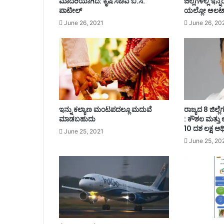
ಮಾದರಿಯಾಗಿದೆ: ಕೃಷಿ ಸಚಿವ ಬಿ.ಸಿ.
ಜಿಲ್ಲೆಗಳಲ್ಲಿ ಇನ
ವ
ಪಾಟೀಲ್
ಯಲ್ಲೋ ಅಲರ್
ರಿ
June 26, 2021
June 26, 20
ಗೆ
ಸ
ಮ್
ಮಾ
ನ
ಇನ್ನು ಕಲ್ಯಾಣ ಮಂಟಪದಲ್ಲೂ ಮದುವೆ
ರಾಜ್ಯದ 8 ಜಿಲ್ಲ
ಮಾಡಬಹುದು
: ಕೌಶಲ ಮತ್ತ
10 ದಶ ಲಕ್ಷ ಆರ
June 25, 2021
June 25, 20