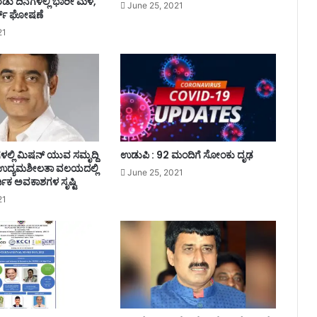
್ನೆರಡು ದಿನಗಳಲ್ಲಿ ಭಾರೀ ಮಳೆ,
June 25, 2021
ಆ
ಟ್ ಘೋಷಣೆ
ತಂ
21
ಕ
!
ೆಗಳಲ್ಲಿ ಮಿಷನ್ ಯುವ ಸಮೃದ್ದಿ
ಉಡುಪಿ : 92 ಮಂದಿಗೆ ಸೋಂಕು ದೃಢ
ು ಉದ್ಯಮಶೀಲತಾ ವಲಯದಲ್ಲಿ
June 25, 2021
್ಥಿಕ ಅವಕಾಶಗಳ ಸೃಷ್ಟಿ
21