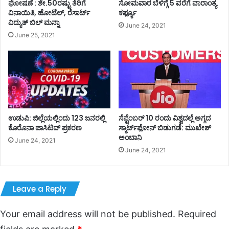
ಘೋಷಣೆ : ಶೇ.50ರಷ್ಟು ತೆರಿಗೆ
ಸೋಮವಾರ ಬೆಳಿಗ್ಗೆ 5 ವರೆಗೆ ವಾರಾಂತ್ಯ
ವಿನಾಯಿತಿ, ಹೋಟೆಲ್, ರೆಸಾರ್ಟ್
ಕರ್ಫ್ಯೂ
ವಿದ್ಯುತ್ ಬಿಲ್ ಮನ್ನಾ
June 24, 2021
June 25, 2021
ಉಡುಪಿ: ಜಿಲ್ಲೆಯಲ್ಲಿಂದು 123 ಜನರಲ್ಲಿ
ಸೆಪ್ಟೆಂಬರ್‌‌ 10 ರಂದು ವಿಶ್ವದಲ್ಲೆ ಅಗ್ಗದ
ಕೊರೊನಾ ಪಾಸಿಟಿವ್ ಪ್ರಕರಣ
ಸ್ಮಾರ್ಟ್‌ಫೋನ್‌‌ ಬಿಡುಗಡೆ: ಮುಖೇಶ್‌
ಅಂಬಾನಿ
June 24, 2021
June 24, 2021
Leave a Reply
Your email address will not be published.
Required