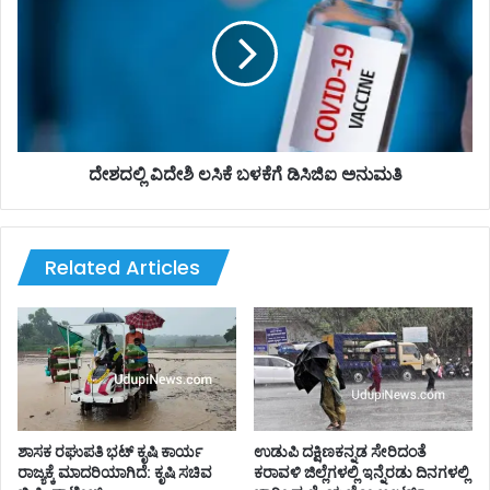
ಸಿ
ದ
ಟಿ
ಲ್
ವ್
ಲಿ‌‌
9
ವಿ
6
ದೇ
3
ಶಿ
ಗು
ಲ
ಣ
ಸಿ
ದೇಶದಲ್ಲಿ‌‌ ವಿದೇಶಿ ಲಸಿಕೆ ಬಳಕೆಗೆ ಡಿಸಿಜಿಐ ಅನುಮತಿ
ಮು
ಕೆ
ಖ
ಬ
ಳ
ಕೆ
Related Articles
ಗೆ
ಡಿ
ಸಿ
ಜಿ
ಐ
ಅ
ನು
ಮ
ಶಾಸಕ ರಘುಪತಿ‌ ಭಟ್ ಕೃಷಿ ಕಾರ್ಯ
ಉಡುಪಿ ದಕ್ಷಿಣಕನ್ನಡ ಸೇರಿದಂತೆ
ತಿ
ರಾಜ್ಯಕ್ಕೆ ಮಾದರಿಯಾಗಿದೆ: ಕೃಷಿ ಸಚಿವ
ಕರಾವಳಿ ಜಿಲ್ಲೆಗಳಲ್ಲಿ ಇನ್ನೆರಡು ದಿನಗಳಲ್ಲಿ