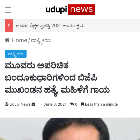
Menu
ಆದರ್ಶ ಶಿಕ್ಷಕ ಪ್ರಶಸ್ತಿ 2021 ಕಾರ್ಯಕ್ರಮ
Home
/
ರಾಷ್ಟ್ರೀಯ
ರಾಷ್ಟ್ರೀಯ
ಮೂವರು ಅಪರಿಚಿತ
ಬಂದೂಕುಧಾರಿಗಳಿಂದ ಬಿಜೆಪಿ
ಮುಖಂಡನ ಹತ್ಯೆ, ಮಹಿಳೆಗೆ ಗಾಯ
Udupi News
Send
June 3, 2021
0
Less than a minute
an
email