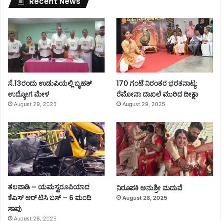
Recent News
ಸೆ.13ರಂದು ಉಡುಪಿಯಲ್ಲಿ ಬೃಹತ್
170 ಗಂಟೆ ನಿರಂತರ ಭರತನಾಟ್ಯ:
ಉದ್ಯೋಗ ಮೇಳ
ರೆಮೋನಾ ದಾಖಲೆ ಮುರಿದ ದೀಕ್ಷಾ
August 29, 2025
August 29, 2025
ತಲಪಾಡಿ – ಯಮಸ್ವರೂಪಿಯಾದ
ನಿರೂಪಕಿ ಅನುಶ್ರೀ ಮದುವೆ
ಕೆಎಸ್ ಆರ್ ಟಿಸಿ ಬಸ್ – 6 ಮಂದಿ
August 28, 2025
ಸಾವು
August 28, 2025