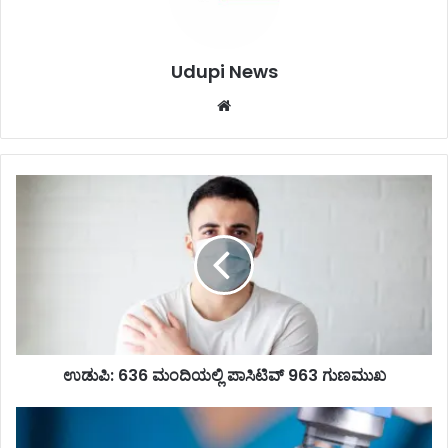
Udupi News
We
bsi
te
ಉ
ಡು
ಪಿ
:
6
3
6
ಮಂ
ದಿ
ಯ
ಉಡುಪಿ: 636 ಮಂದಿಯಲ್ಲಿ ಪಾಸಿಟಿವ್ 963 ಗುಣಮುಖ
ಲ್
ಲಿ
ದೇ
ಪಾ
ಶ