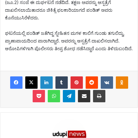
(ಜೂ.2) ಸಂಜೆ ಈ‌ ದುರ್ಘಟನೆ ನಡೆದಿದೆ. ತಕ್ಷಣ ಅವರನ್ನು ಆಸ್ಪತ್ರೆಗೆ
ದಾಖಲಿಸಲಾಯಿತಾದರೂ ಚಿಕಿತ್ಸೆ ಫಲಕಾರಿಯಾಗದೆ ಪಂಡಿತ್ ಅವರು‌
ಕೊನೆಯುಸಿರೆಳೆದರು.
ಘಟನೆಯಲ್ಲಿ ಪಂಡಿತ್ ಜತೆಗಿದ್ದ ಸ್ನೇಹಿತನ ಮಗಳ‌ ಕಾಲಿಗೆ ಗುಂಡು ತಗುಲಿದ್ದು,
ಪ್ರಾಣಾಪಾಯದಿಂದ ಪಾರಾಗಿದ್ದಾರೆ. ಅವರನ್ನು ಆಸ್ಪತ್ರೆಗೆ ದಾಖಲಿಸಲಾಗಿದೆ.
ಆರೋಪಿಗಳಿಗಾಗಿ ಪೊಲೀಸರು ತೀವ್ರ ಶೋಧ ನಡೆಸಿದ್ದಾರೆ ಎಂದು ತಿಳಿದುಬಂದಿದೆ.
Facebook
X
LinkedIn
Tumblr
Pinterest
Reddit
VKontakte
Odnoklassniki
Pocket
WhatsApp
Telegram
Share via Email
Print