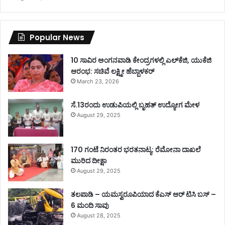
Popular News
10 ಸಾವಿರ ಅಂಗನವಾಡಿ ಕೇಂದ್ರಗಳಲ್ಲಿ ಎಲ್‌ಕೆಜಿ, ಯುಕೆಜಿ
ಆರಂಭ: ಸಚಿವೆ ಲಕ್ಷ್ಮೀ ಹೆಬ್ಬಾಳಕರ್
March 23, 2026
ಸೆ.13ರಂದು ಉಡುಪಿಯಲ್ಲಿ ಬೃಹತ್ ಉದ್ಯೋಗ ಮೇಳ
August 29, 2025
170 ಗಂಟೆ ನಿರಂತರ ಭರತನಾಟ್ಯ: ರೆಮೋನಾ ದಾಖಲೆ
ಮುರಿದ ದೀಕ್ಷಾ
August 29, 2025
ತಲಪಾಡಿ – ಯಮಸ್ವರೂಪಿಯಾದ ಕೆಎಸ್ ಆರ್ ಟಿಸಿ ಬಸ್ –
6 ಮಂದಿ ಸಾವು
August 28, 2025