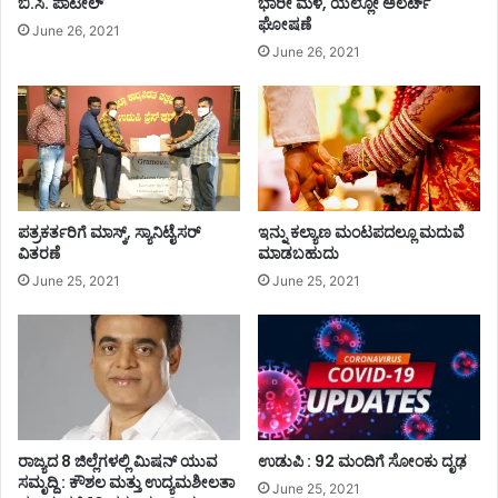
ಬಿ.ಸಿ. ಪಾಟೀಲ್
ಭಾರೀ ಮಳೆ, ಯಲ್ಲೋ ಅಲರ್ಟ್
ಘೋಷಣೆ
June 26, 2021
June 26, 2021
ಪತ್ರಕರ್ತರಿಗೆ ಮಾಸ್ಕ್, ಸ್ಯಾನಿಟೈಸರ್
ಇನ್ನು ಕಲ್ಯಾಣ ಮಂಟಪದಲ್ಲೂ ಮದುವೆ
ವಿತರಣೆ
ಮಾಡಬಹುದು
June 25, 2021
June 25, 2021
ರಾಜ್ಯದ 8 ಜಿಲ್ಲೆಗಳಲ್ಲಿ ಮಿಷನ್ ಯುವ
ಉಡುಪಿ : 92 ಮಂದಿಗೆ ಸೋಂಕು ದೃಢ
ಸಮೃದ್ದಿ : ಕೌಶಲ ಮತ್ತು ಉದ್ಯಮಶೀಲತಾ
June 25, 2021