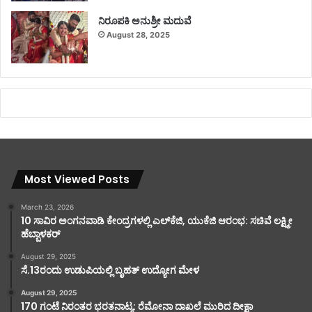
ನಿರೂಪಕಿ ಅನುಶ್ರೀ ಮದುವೆ
August 28, 2025
Most Viewed Posts
March 23, 2026
10 ಸಾವಿರ ಅಂಗನವಾಡಿ ಕೇಂದ್ರಗಳಲ್ಲಿ ಎಲ್‌ಕೆಜಿ, ಯುಕೆಜಿ ಆರಂಭ: ಸಚಿವೆ ಲಕ್ಷ್ಮೀ
ಹೆಬ್ಬಾಳಕರ್
August 29, 2025
ಸೆ.13ರಂದು ಉಡುಪಿಯಲ್ಲಿ ಬೃಹತ್ ಉದ್ಯೋಗ ಮೇಳ
August 29, 2025
170 ಗಂಟೆ ನಿರಂತರ ಭರತನಾಟ್ಯ: ರೆಮೋನಾ ದಾಖಲೆ ಮುರಿದ ದೀಕ್ಷಾ