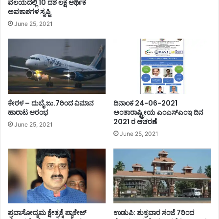
ವಲಯದಲ್ಲಿ 10 ದಶ ಲಕ್ಷ ಆರ್ಥಿಕ
ಅವಕಾಶಗಳ ಸೃಷ್ಟಿ
June 25, 2021
ಕೇರಳ – ದುಬೈ ಜು.7ರಿಂದ ವಿಮಾನ
ದಿನಾಂಕ 24-06-2021
ಹಾರಾಟ ಆರಂಭ
ಅಂತಾರಾಷ್ಟ್ರೀಯ ಎಂಎಸ್ಎಂಇ ದಿನ
2021 ರ ಆಚರಣೆ
June 25, 2021
June 25, 2021
ಪ್ರವಾಸೋದ್ಯಮ ಕ್ಷೇತ್ರಕ್ಕೆ ಪ್ಯಾಕೇಜ್
ಉಡುಪಿ: ಶುಕ್ರವಾರ ಸಂಜೆ 7ರಿಂದ