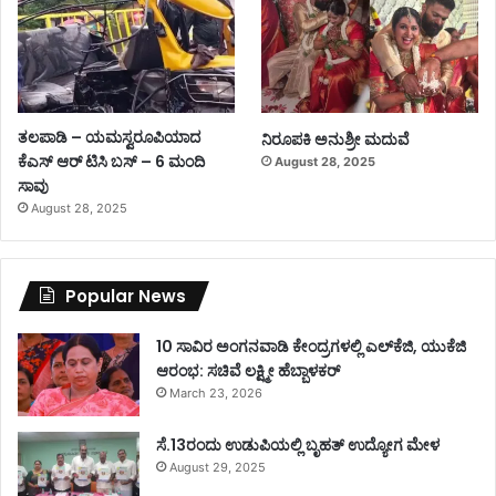
ತಲಪಾಡಿ – ಯಮಸ್ವರೂಪಿಯಾದ
ನಿರೂಪಕಿ ಅನುಶ್ರೀ ಮದುವೆ
ಕೆಎಸ್ ಆರ್ ಟಿಸಿ ಬಸ್ – 6 ಮಂದಿ
August 28, 2025
ಸಾವು
August 28, 2025
Popular News
10 ಸಾವಿರ ಅಂಗನವಾಡಿ ಕೇಂದ್ರಗಳಲ್ಲಿ ಎಲ್‌ಕೆಜಿ, ಯುಕೆಜಿ
ಆರಂಭ: ಸಚಿವೆ ಲಕ್ಷ್ಮೀ ಹೆಬ್ಬಾಳಕರ್
March 23, 2026
ಸೆ.13ರಂದು ಉಡುಪಿಯಲ್ಲಿ ಬೃಹತ್ ಉದ್ಯೋಗ ಮೇಳ
August 29, 2025