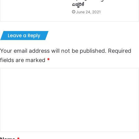
ಎಚ್ಚರಿಕೆ
June 24, 2021
Leave a Reply
Your email address will not be published.
Required
fields are marked
*
C
o
m
m
e
n
t
*