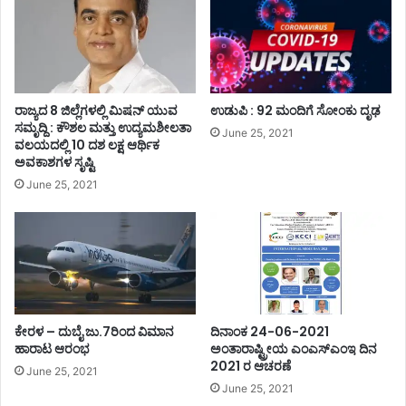
ರಾಜ್ಯದ 8 ಜಿಲ್ಲೆಗಳಲ್ಲಿ ಮಿಷನ್ ಯುವ
ಉಡುಪಿ : 92 ಮಂದಿಗೆ ಸೋಂಕು ದೃಢ
ಸಮೃದ್ದಿ : ಕೌಶಲ ಮತ್ತು ಉದ್ಯಮಶೀಲತಾ
June 25, 2021
ವಲಯದಲ್ಲಿ 10 ದಶ ಲಕ್ಷ ಆರ್ಥಿಕ
ಅವಕಾಶಗಳ ಸೃಷ್ಟಿ
June 25, 2021
ಕೇರಳ – ದುಬೈ ಜು.7ರಿಂದ ವಿಮಾನ
ದಿನಾಂಕ 24-06-2021
ಹಾರಾಟ ಆರಂಭ
ಅಂತಾರಾಷ್ಟ್ರೀಯ ಎಂಎಸ್ಎಂಇ ದಿನ
2021 ರ ಆಚರಣೆ
June 25, 2021
June 25, 2021