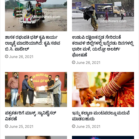
ಯ
ರೀ
ಕ
ಯ
ರ್ಫ್
ಎಂ
ಯೂ
ಎ
ಸ್
ಎಂ
ಶಾಸಕ ರಘುಪತಿ‌ ಭಟ್ ಕೃಷಿ ಕಾರ್ಯ
ಉಡುಪಿ ದಕ್ಷಿಣಕನ್ನಡ ಸೇರಿದಂತೆ
ಇ
ರಾಜ್ಯಕ್ಕೆ ಮಾದರಿಯಾಗಿದೆ: ಕೃಷಿ ಸಚಿವ
ಕರಾವಳಿ ಜಿಲ್ಲೆಗಳಲ್ಲಿ ಇನ್ನೆರಡು ದಿನಗಳಲ್ಲಿ
ಬಿ.ಸಿ. ಪಾಟೀಲ್
ಭಾರೀ ಮಳೆ, ಯಲ್ಲೋ ಅಲರ್ಟ್
ದಿ
ಘೋಷಣೆ
ನ
June 26, 2021
2
June 26, 2021
0
2
1
ರ
ಆ
ಚ
ರ
ಪತ್ರಕರ್ತರಿಗೆ ಮಾಸ್ಕ್, ಸ್ಯಾನಿಟೈಸರ್
ಇನ್ನು ಕಲ್ಯಾಣ ಮಂಟಪದಲ್ಲೂ ಮದುವೆ
ಣೆ
ವಿತರಣೆ
ಮಾಡಬಹುದು
June 25, 2021
June 25, 2021