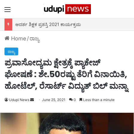
Menu
ಆದರ್ಶ ಶಿಕ್ಷಕ ಪ್ರಶಸ್ತಿ 2021 ಕಾರ್ಯಕ್ರಮ
Home
/
ರಾಜ್ಯ
ರಾಜ್ಯ
ಪ್ರವಾಸೋದ್ಯಮ ಕ್ಷೇತ್ರಕ್ಕೆ ಪ್ಯಾಕೇಜ್
ಘೋಷಣೆ : ಶೇ.50ರಷ್ಟು ತೆರಿಗೆ ವಿನಾಯಿತಿ,
ಹೋಟೆಲ್, ರೆಸಾರ್ಟ್ ವಿದ್ಯುತ್ ಬಿಲ್ ಮನ್ನಾ
Udupi News
Send
June 25, 2021
0
Less than a minute
an
email