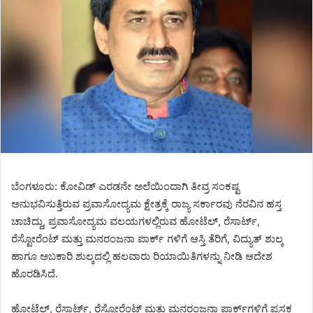
ಬೆಂಗಳೂರು: ಕೋವಿಡ್‌ ಎರಡನೇ ಅಲೆಯಿಂದಾಗಿ ತೀವ್ರ ಸಂಕಷ್ಟ
ಅನುಭವಿಸುತ್ತಿರುವ ಪ್ರವಾಸೋದ್ಯಮ ಕ್ಷೇತ್ರಕ್ಕೆ ರಾಜ್ಯ ಸರ್ಕಾರವು ನೆರವಿನ ಹಸ್ತ
ಚಾಚಿದ್ದು, ಪ್ರವಾಸೋದ್ಯಮ ವಲಯಗಳಲ್ಲಿರುವ ಹೋಟೆಲ್‌, ರೆಸಾರ್ಟ್‌,
ರೆಸ್ಟೋರೆಂಟ್‌ ಮತ್ತು ಮನರಂಜನಾ ಪಾರ್ಕ್ ಗಳಿಗೆ ಆಸ್ತಿ ತೆರಿಗೆ, ವಿದ್ಯುತ್‌ ಶುಲ್ಕ
ಹಾಗೂ ಅಬಕಾರಿ ಶುಲ್ಕದಲ್ಲಿ ಹಲವಾರು ರಿಯಾಯಿತಿಗಳನ್ನು ನೀಡಿ ಆದೇಶ
ಹೊರಡಿಸಿದೆ.
ಹೋಟೆಲ್‌, ರೆಸಾರ್ಟ್‌, ರೆಸ್ಟೋರೆಂಟ್‌ ಮತ್ತು ಮನರಂಜನಾ ಪಾರ್ಕ್‌ಗಳಿಗೆ ಪ್ರಸಕ್ತ