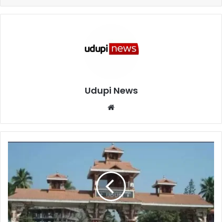
Udupi News
We
bsi
te
ಉ
ಡು
ಪಿ
:
ಶು
ಕ್
ರ
ವಾ