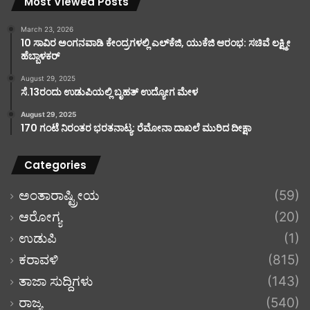
Most Viewed Posts
March 23, 2026
10 ಸಾವಿರ ಅಂಗನವಾಡಿ ಕೇಂದ್ರಗಳಲ್ಲಿ ಎಲ್‌ಕೆಜಿ, ಯುಕೆಜಿ ಆರಂಭ: ಸಚಿವೆ ಲಕ್ಷ್ಮೀ
ಹೆಬ್ಬಾಳಕರ್
August 29, 2025
ಸೆ.13ರಂದು ಉಡುಪಿಯಲ್ಲಿ ಬೃಹತ್ ಉದ್ಯೋಗ ಮೇಳ
August 29, 2025
170 ಗಂಟೆ ನಿರಂತರ ಭರತನಾಟ್ಯ: ರೆಮೋನಾ ದಾಖಲೆ ಮುರಿದ ದೀಕ್ಷಾ
Categories
ಅಂತಾರಾಷ್ಟ್ರೀಯ
(59)
ಆರೋಗ್ಯ
(20)
ಉಡುಪಿ
(1)
ಕರಾವಳಿ
(815)
ತಾಜಾ ಸುದ್ದಿಗಳು
(143)
ರಾಜ್ಯ
(540)