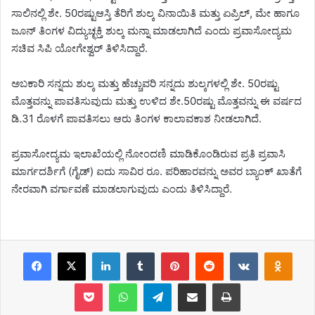
ಸಾಲಿನಲ್ಲಿ ಶೇ. 50ರಷ್ಟುಆಸ್ತಿ ತೆರಿಗೆ ಶುಲ್ಕ ವಿನಾಯಿತಿ ಮತ್ತು ಏಪ್ರಿಲ್‌, ಮೇ ಹಾಗೂ
ಜೂನ್‌ ತಿಂಗಳ ವಿದ್ಯುಚ್ಛಕ್ತಿ ಶುಲ್ಕ ಮನ್ನಾ ಮಾಡಲಾಗಿದೆ ಎಂದು ಪ್ರವಾಸೋದ್ಯಮ
ಸಚಿವ ಸಿಪಿ ಯೋಗೇಶ್ವರ್ ತಿಳಿಸಿದ್ದಾರೆ.
ಅಬಕಾರಿ ಸನ್ನದು ಶುಲ್ಕ ಮತ್ತು ಹೆಚ್ಚುವರಿ ಸನ್ನದು ಶುಲ್ಕಗಳಲ್ಲಿ ಶೇ. 50ರಷ್ಟು
ಮೊತ್ತವನ್ನು ಪಾವತಿಸುವುದು ಮತ್ತು ಉಳಿದ ಶೇ.50ರಷ್ಟು ಮೊತ್ತವನ್ನು ಈ ವರ್ಷದ
ಡಿ.31 ರೊಳಗೆ ಪಾವತಿಸಲು ಆರು ತಿಂಗಳ ಕಾಲಾವ​ಕಾಶ ನೀಡಲಾಗಿದೆ.
ಪ್ರವಾಸೋದ್ಯಮ ಇಲಾಖೆಯಲ್ಲಿ ನೋಂದಣಿ ಮಾಡಿಕೊಂಡಿರುವ ಪ್ರತಿ ಪ್ರವಾಸಿ
ಮಾರ್ಗದರ್ಶಿಗೆ (ಗೈಡ್‌) ಐದು ಸಾವಿರ ರೂ. ಪರಿಹಾರವನ್ನು ಅವರ ಬ್ಯಾಂಕ್‌ ಖಾತೆಗೆ
ನೇರವಾಗಿ ವರ್ಗಾವಣೆ ಮಾಡಲಾಗುವುದು ಎಂದು ತಿಳಿಸಿದ್ದಾರೆ.
Facebook
X
LinkedIn
Tumblr
Pinterest
Reddit
VKontakte
Odnoklassniki
Pocket
WhatsApp
Telegram
Share via Email
Print