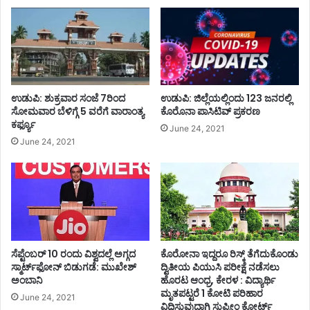
ಉಡುಪಿ: ಶುಕ್ರವಾರ ಸಂಜೆ 7ರಿಂದ
ಉಡುಪಿ: ಜಿಲ್ಲೆಯಲ್ಲಿಂದು 123 ಜನರಲ್ಲಿ
ಸೋಮವಾರ ಬೆಳಿಗ್ಗೆ 5 ವರೆಗೆ ವಾರಾಂತ್ಯ
ಕೊರೊನಾ ಪಾಸಿಟಿವ್ ಪ್ರಕರಣ
ಕರ್ಫ್ಯೂ
June 24, 2021
June 24, 2021
ಸೆಪ್ಟೆಂಬರ್‌‌ 10 ರಂದು ವಿಶ್ವದಲ್ಲೆ ಅಗ್ಗದ
ಕೊರೋನಾ ಇದ್ದರೂ ರಿಸ್ಕ್ ತೆಗೆದುಕೊಂಡು
ಸ್ಮಾರ್ಟ್‌ಫೋನ್‌‌ ಬಿಡುಗಡೆ: ಮುಖೇಶ್‌
ದ್ವಿತೀಯ ಪಿಯುಸಿ ಪರೀಕ್ಷೆ ನಡೆಸಲು
ಅಂಬಾನಿ
ಹೊರಟ ಆಂಧ್ರ, ಕೇರಳ : ವಿದ್ಯಾರ್ಥಿ
ಮೃತಪಟ್ಟರೆ 1 ಕೋಟಿ ಪರಿಹಾರ
June 24, 2021
ವಿಧಿಸುವುದಾಗಿ ಸುಪ್ರೀಂ ಕೋರ್ಟ್