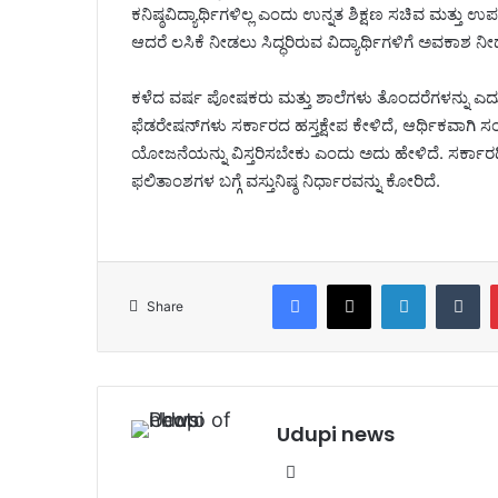
ಕನಿಷ್ಠವಿದ್ಯಾರ್ಥಿಗಳಿಲ್ಲ ಎಂದು ಉನ್ನತ ಶಿಕ್ಷಣ ಸಚಿವ ಮತ್ತು
ಆದರೆ ಲಸಿಕೆ ನೀಡಲು ಸಿದ್ಧರಿರುವ ವಿದ್ಯಾರ್ಥಿಗಳಿಗೆ ಅವಕಾಶ 
ಕಳೆದ ವರ್ಷ ಪೋಷಕರು ಮತ್ತು ಶಾಲೆಗಳು ತೊಂದರೆಗಳನ್ನು ಎದು
ಫೆಡರೇಷನ್‌ಗಳು ಸರ್ಕಾರದ ಹಸ್ತಕ್ಷೇಪ ಕೇಳಿದೆ, ಆರ್ಥಿಕವಾಗಿ ಸ
ಯೋಜನೆಯನ್ನು ವಿಸ್ತರಿಸಬೇಕು ಎಂದು ಅದು ಹೇಳಿದೆ. ಸರ್ಕಾರದ
ಫಲಿತಾಂಶಗಳ ಬಗ್ಗೆ ವಸ್ತುನಿಷ್ಠ ನಿರ್ಧಾರವನ್ನು ಕೋರಿದೆ.
Facebook
X
LinkedIn
Tumblr
Share
Udupi news
We