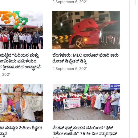
September 6, 2021
ಯ ಮಟ್ಟದ “ಹಿರಿಯರ ಮತ್ತು
ಬೆಂಗಳೂರು: MLC ಫಾರೂಖ್ ಫೆರಾರಿ ಕಾರು
ಯೋಮಿತಿಯ ಮಹಿಳೆಯರ
ರೋಡ್​​ ಡಿವೈಡರ್​​ ಡಿಕ್ಕಿ
 ಕ್ರೀಡಾಕೂಟದ ಉದ್ಘಾಟನೆ
September 6, 2021
, 2021
ದ ಸದಸ್ಯರು ಹಿರಿಯ ಶಿಕ್ಷಕರ
ನೇಶನ್ ಫಸ್ಟ್ ತಂಡದ ವತಿಯಿಂದ “ಫಿಟ್
್ಮಾನ
ರಹೋ ಉಡುಪಿ” 75 ಕೀ.ಮೀ ಮ್ಯಾರಥಾನ್