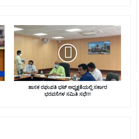
ಶಾ
ಸ
ಕ
ರ
ಘು
ಪ
ತಿ
ಭ
ಟ್
ಅ
ಶಾಸಕ ರಘುಪತಿ ಭಟ್ ಅಧ್ಯಕ್ಷತೆಯಲ್ಲಿ ಸರ್ಕಾರ
ಧ್
ಭರವಸೆಗಳ ಸಮಿತಿ ಸಭೆ!!!
ಯ
ಕ್
ಷ
ತೆ
ಯ
ಲ್