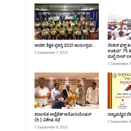
ಸಿ
ಎಂ
ಬಿ
ಎ
ಸ್
ವೈ
ಮ
ಹ
ಆದರ್ಶ ಶಿಕ್ಷಕ ಪ್ರಶಸ್ತಿ 2021 ಕಾರ್ಯಕ್ರಮ
ನೇಶನ್ ಫಸ್ಟ್
ತ್
ಉಡುಪಿ” 75 ಕ
September 7, 2021
ವ
ಮಲ್ಪೆ ಬೀಚ್ ಬ
ದ
September 7
ಸ
ಭೆ
!
!
!
ಕರ್ನಾಟಕ ಅಥ್ಲೆಟಿಕ್ ಅಸೋಸಿಯೇಷನ್
ರಾಜ್ಯಮಟ್ಟದ ದೇಶ
(ರಿ.) ವಿಶೇಷ ಸಭೆ
September 6
September 6, 2021