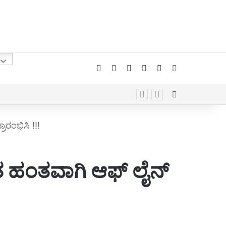
Facebook
X
YouTube
Instagram
Telegram
Whatsapp
Random Arti
ಾರಂಭಿಸಿ !!!
ಹಂತ ಹಂತವಾಗಿ ಆಫ್ ಲೈನ್