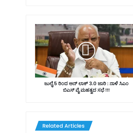
bsi
te
ಜು
ಲೈ
5
ರಿಂ
ದ
ಅ
ನ್
ಲಾ
ಕ್
3
ಜುಲೈ 5 ರಿಂದ ಅನ್ ಲಾಕ್ 3.0 ಜಾರಿ : ನಾಳೆ ಸಿಎಂ
.
ಬಿಎಸ್ ವೈ ಮಹತ್ವದ ಸಭೆ !!!
0
ಜಾ
ರಿ
:
ನಾ
Related Articles
ಳೆ