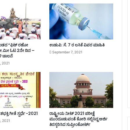
ಲಿ
ಸ
ರ್
ಕಾ
ರ
ಭ
ರ
ವ
 ತಂಡದ “ಫಿಟ್ ರಹೋ
ಉಡುಪಿ: ಸೆ. 7 ರ ಲಸಿಕೆ ವಿವರ ಮಾಹಿತಿ
ಸೆ
ೀ.ಮೀ ಓಟ 2ನೇ ದಿನ –
September 7, 2021
ಗ
ಳಿ ಚಾಲನೆ
ಳ
, 2021
ಸ
ಮಿ
ತಿ
ಸ
ಭೆ
!
!
!
ಭಕ್ತಿ ಗೀತೆ ಸ್ಪರ್ಧೆ -2021
ರಾಷ್ಟ್ರೀಯ ನೀಟ್ 2021 ಪರೀಕ್ಷೆ
ಮುಂದೂಡುವಂತೆ ಕೋರಿ ಸಲ್ಲಿಸಿದ್ದ ಅರ್ಜಿ
, 2021
ತಿರಸ್ಕರಿಸಿದ ಸುಪ್ರೀಂಕೋರ್ಟ್