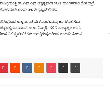
 ಉಪಮುಖ್ಯಮಂತ್ರಿ ಡಾ.ಎನ್.ಎನ್.ಅಶ್ವತ್ಥ ನಾರಾಯಣ ಮಂಗಳವಾರ ಹೇಳಿದ್ದಾರೆ.
ನೀಡಲಾಗುವುದು ಎಂದು ಅವರು ಸ್ಪಷ್ಟಪಡಿಸಿದರು.
ರಿಸಿದ್ದರಿಂದ ಶುಲ್ಕ ಪಾವತಿಯ ಗೊಂದಲವನ್ನು ಕೊನೆಗೊಳಿಸಲು
ಂಕಷ್ಟದಲ್ಲಿರುವ ಖಾಸಗಿ ಶಾಲಾ ವಿದ್ಯಾರ್ಥಿಗಳಿಗೆ ಮಧ್ಯಾಹ್ನದ ಊಟ
ಿಂದ ವಿಭಿನ್ನ ಹೇಳಿಕೆಗಳು ಬರುತ್ತಿರುವುದರಿಂದ ಎರಡನೇ ಪಿಯುಸಿ
Pinterest
Reddit
VKontakte
Odnoklassniki
Pocket
Share via Email
Print