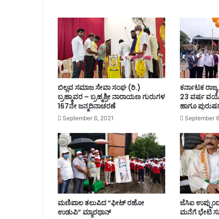
ಬಿಲ್ಲವ ಸಮಾಜ ಸೇವಾ ಸಂಘ (ರಿ.)
ಕರ್ನಾಟಕ ರಾಜ್
ಬ್ರಹ್ಮಾವರ – ಬ್ರಹ್ಮಶ್ರೀ ನಾರಾಯಣ ಗುರುಗಳ
23 ವರ್ಷ ವ
167ನೇ ಜನ್ಮದಿನಾಚರಣೆ
ಹಾಗೂ ಪುರುಷರ
September 6, 2021
September 6
ಮಣಿಪಾಲ ತಲುಪಿದ “ಫೀಟ್ ರಹೋ
ಜೆಸಿಐ ಉಪ್ಪುಂದ
ಉಡುಪಿ” ಮ್ಯಾರಥಾನ್
ಮನೆಗೆ ಭೇಟಿ ಸನ