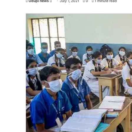
Udupi news
Send
July 1, 2021
0
1 minute read
an
email