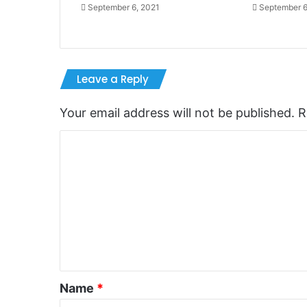
September 6, 2021
September 6
Leave a Reply
Your email address will not be published.
R
C
o
m
m
e
n
t
*
Name
*