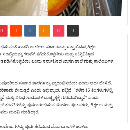
Pinterest
Reddit
VKontakte
Odnoklassniki
Pocket
Share via Email
ಿಸುವಂತೆ ಖಾಸಗಿ ಶಾಲೆಗಳು ಸರ್ಕಾರವನ್ನು ಒತ್ತಾಯಿಸಿದೆ,ಶಿಕ್ಷಣ
ಂಖ್ಯೆಯನ್ನು ಗಣನೆಗೆ ತೆಗೆದುಕೊಳ್ಳಬೇಕು ಮತ್ತು ಕಟ್ಟುನಿಟ್ಟಾದ
ಖಚಿತಪಡಿಸಿಕೊಳ್ಳಬೇಕು ಎಂದು ಕರ್ನಾಟಕದ ಖಾಸಗಿ ಶಾಲೆ ಮತ್ತು ಕಾಲೇಜುಗಳ
ುವುದರಿಂದ ಸರ್ಕಾರ ಶಾಲೆಗಳನ್ನು ಪ್ರಾರಂಭಿಸಬೇಕು ಎಂದು ಅದು ಹೇಳಿದೆ.
 ಪರಿಣಾಮ ಬೀರುತ್ತದೆ ಎಂದು ಅಭಿಪ್ರಾಯ ಪಟ್ಟಿದೆ. “ಕಳೆದ 15 ತಿಂಗಳುಗಳಲ್ಲಿ,
ರೆ ಮತ್ತು ವಿವಿಧ ಸಾಮಾಜಿಕ ದುಷ್ಕೃತ್ಯಕ್ಕೆ ಗುರಿಯಾಗಿದ್ದಾರೆ” ಎಂದು
್‌ಲೈನ್ ತರಗತಿಗಳನ್ನು ಪುನರಾರಂಭಿಸುವ ಮೊದಲು ಪೋಷಕರು, ಶಿಕ್ಷಕರು ಮತ್ತು
ವರು ಮನವಿ ಮಾಡಿದ್ದಾರೆ.
್ತು ಕಾಲೇಜುಗಳನ್ನು ಪುನಃ ತೆರೆಯುವ ಮೊದಲು ಲಸಿಕೆ ಹಾಕಲು