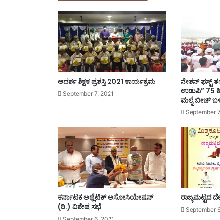
ಪ್
ರಾ
ರಂ
ಭ
,
ಷ
ರ
ತ್
ಆದರ್ಶ ಶಿಕ್ಷಕ ಪ್ರಶಸ್ತಿ 2021 ಕಾರ್ಯಕ್ರಮ
ನೇಶನ್ ಫಸ್ಟ್
ತು
ಉಡುಪಿ” 75 ಕ
September 7, 2021
ಗ
ಮಲ್ಪೆ ಬೀಚ್ ಬ
ಳು
September 7
ಅ
ನ್
ವ
ಯ
;
ಜಿ
ಲ್
ಲಾ
ಕರ್ನಾಟಕ ಅಥ್ಲೆಟಿಕ್ ಅಸೋಸಿಯೇಷನ್
ರಾಜ್ಯಮಟ್ಟದ ದೇಶ
ಧಿ
(ರಿ.) ವಿಶೇಷ ಸಭೆ
September 6
ಕಾ
September 6, 2021