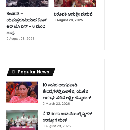
ತಲಪಾಡಿ –
ನಿರೂಪಕಿ ಅನುಶ್ರೀ ಮದುವೆ
ಯಮಸ್ವರೂಪಿಯಾದ ಕೆಎಸ್
August 28, 2025
ಆರ್ ಟಿಸಿ ಬಸ್ – 6 ಮಂದಿ
ಸಾವು
August 28, 2025
Popular News
10 ಸಾವಿರ ಅಂಗನವಾಡಿ
ಕೇಂದ್ರಗಳಲ್ಲಿ ಎಲ್‌ಕೆಜಿ, ಯುಕೆಜಿ
ಆರಂಭ: ಸಚಿವೆ ಲಕ್ಷ್ಮೀ ಹೆಬ್ಬಾಳಕರ್
March 23, 2026
ಸೆ.13ರಂದು ಉಡುಪಿಯಲ್ಲಿ ಬೃಹತ್
ಉದ್ಯೋಗ ಮೇಳ
August 29, 2025