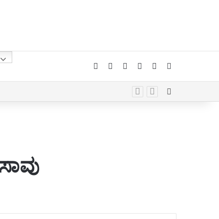
Facebook
X
YouTube
Instagram
Telegram
Whatsapp
Random Arti
 ಸಾವು