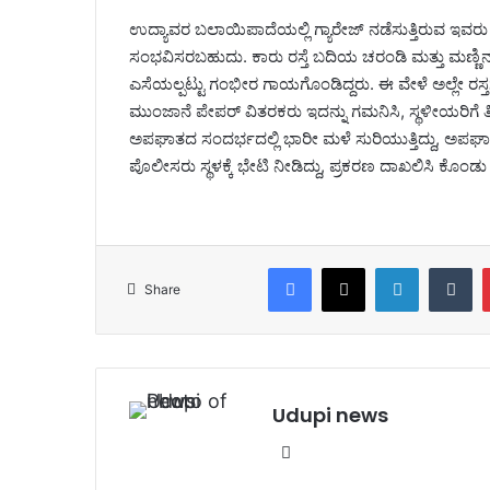
ಉದ್ಯಾವರ ಬಲಾಯಿಪಾದೆಯಲ್ಲಿ ಗ್ಯಾರೇಜ್ ನಡೆಸುತ್ತಿರುವ ಇವರು ನಿನ್
ಸಂಭವಿಸರಬಹುದು. ಕಾರು ರಸ್ತೆ ಬದಿಯ ಚರಂಡಿ ಮತ್ತು ಮಣ್ಣಿನ‌ ದಿಬ್
ಎಸೆಯಲ್ಪಟ್ಟು ಗಂಭೀರ ಗಾಯಗೊಂಡಿದ್ದರು.‌ ಈ ವೇಳೆ ಅಲ್ಲೇ ರಸ್ತ
ಮುಂಜಾನೆ ಪೇಪರ್ ವಿತರಕರು ಇದನ್ನು ಗಮನಿಸಿ, ಸ್ಥಳೀಯರಿಗೆ ತಿಳಿ
ಅಪಘಾತದ ಸಂದರ್ಭದಲ್ಲಿ ಭಾರೀ ಮಳೆ ಸುರಿಯುತ್ತಿದ್ದು, ಅಪಘಾ
ಪೊಲೀಸರು ಸ್ಥಳಕ್ಕೆ ಭೇಟಿ‌ ನೀಡಿದ್ದು, ಪ್ರಕರಣ ದಾಖಲಿಸಿ ಕೊಂಡು ತ
Facebook
X
LinkedIn
Tumblr
Share
Udupi news
We
bsi