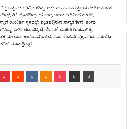
ನೆ ರಾತ್ರಿ ಎಲ್ಲೂರಿಗೆ ತೆರಳಿದ್ದು, ಅಲ್ಲಿಂದ ವಾಪಸಾಗುತ್ತಿರುವ ವೇಳೆ ಅಪಘಾತ
ಬಕ್ಕೆ ಢಿಕ್ಕಿ ಹೊಡೆದಿದ್ದು, ರವೀಂದ್ರ ಅವರು ಕಾರಿನಿಂದ ಹೊರಕ್ಕೆ
ಸ್ರಾವ ಉಂಟಾಗಿ ಸ್ಥಳದಲ್ಲೇ ಮೃತಪಟ್ಟಿರುವ ಸಾಧ್ಯತೆಗಳಿವೆ. ಇಂದು
ಸಿದ್ದು, ಬಳಿಕ ಪಡುಬಿದ್ರಿ ಪೊಲೀಸರಿಗೆ ಮಾಹಿತಿ ನೀಡಲಾಗಿತ್ತು.
ತಕ್ಕೆ ಮಳೆಯೂ ಕಾರಣವಾಗಿರಬಹುದೆಂಬ ಸಂಶಯ ವ್ಯಕ್ತವಾಗಿದೆ. ಪಡುಬಿದ್ರಿ
ನಿಖೆ ಮಾಡುತ್ತಿದ್ದಾರೆ.
Pinterest
Reddit
VKontakte
Odnoklassniki
Pocket
Share via Email
Print