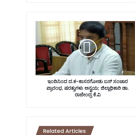
te
ಇಂ
ದಿ
ನಿಂ
ದ
ದ
.
ಕ
-
ಕಾ
ಸ
ಇಂದಿನಿಂದ ದ.ಕ-ಕಾಸರಗೋಡು ಬಸ್ ಸಂಚಾರ
ರ
ಪ್ರಾರಂಭ, ಷರತ್ತುಗಳು ಅನ್ವಯ; ಜಿಲ್ಲಾಧಿಕಾರಿ ಡಾ.
ಗೋ
ರಾಜೇಂದ್ರ ಕೆ.ವಿ
ಡು
ಬ
ಸ್
ಸಂ
ಚಾ
Related Articles
ರ