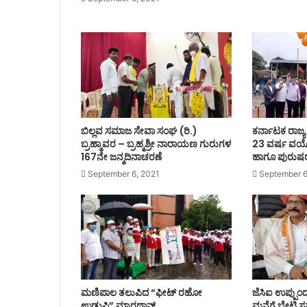
ರಿ
ಡಾ
.
ರಾ
ಜೇಂ
ದ್
ರ
ಕೆ
.
ಬಿಲ್ಲವ ಸಮಾಜ ಸೇವಾ ಸಂಘ (ರಿ.)
ಕರ್ನಾಟಕ ರಾಜ್
ವಿ
ಬ್ರಹ್ಮಾವರ – ಬ್ರಹ್ಮಶ್ರೀ ನಾರಾಯಣ ಗುರುಗಳ
23 ವರ್ಷ ವ
167ನೇ ಜನ್ಮದಿನಾಚರಣೆ
ಹಾಗೂ ಪುರುಷರ
September 6, 2021
September 6
ಮಣಿಪಾಲ ತಲುಪಿದ “ಫೀಟ್ ರಹೋ
ಜೆಸಿಐ ಉಪ್ಪುಂದ
ಉಡುಪಿ” ಮ್ಯಾರಥಾನ್
ಮನೆಗೆ ಭೇಟಿ ಸನ