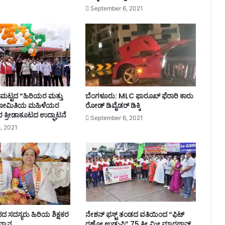
September 6, 2021
ಯ ಮಟ್ಟದ “ಹಿರಿಯರ ಮತ್ತು
ಬೆಂಗಳೂರು: MLC ಫಾರೂಖ್ ಫೆರಾರಿ ಕಾರು
ಯೋಮಿತಿಯ ಮಹಿಳೆಯರ
ರೋಡ್​​ ಡಿವೈಡರ್​​ ಡಿಕ್ಕಿ
 ಕ್ರೀಡಾಕೂಟದ ಉದ್ಘಾಟನೆ
September 6, 2021
, 2021
ದ ಸದಸ್ಯರು ಹಿರಿಯ ಶಿಕ್ಷಕರ
ನೇಶನ್ ಫಸ್ಟ್ ತಂಡದ ವತಿಯಿಂದ “ಫಿಟ್
್ಮಾನ
ರಹೋ ಉಡುಪಿ” 75 ಕೀ.ಮೀ ಮ್ಯಾರಥಾನ್