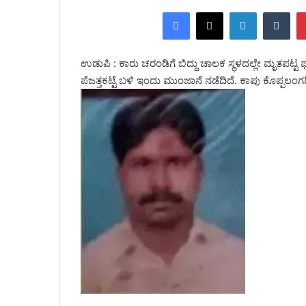
Facebook
X
LinkedIn
Tumblr
ಉಡುಪಿ : ಕಾರು ಚರಂಡಿಗೆ ಬಿದ್ದು ಚಾಲಕ ಸ್ಥಳದಲ್ಲೇ ಮೃತಪ
ಪೆಜತ್ತಕಟ್ಟೆ ಬಳಿ ಇಂದು ಮುಂಜಾನೆ ನಡೆದಿದೆ. ಕಾಪು‌ ಕೊಪ್ಪಲಂಗಡಿ