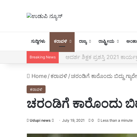
ಸುದ್ದಿಗಳು
ಕರಾವಳಿ
ರಾಜ್ಯ
ರಾಷ್ಟ್ರೀಯ
ಅಂತಾರ
ಆದರ್ಶ ಶಿಕ್ಷಕ ಪ್ರಶಸ್ತಿ 2021 ಕಾರ್ಯಕ್
Breaking News
Home
/
ಕರಾವಳಿ
/
ಚರಂಡಿಗೆ ಕಾರೊಂದು ಬಿದ್ದು ಗ್ಯಾರ
ಕರಾವಳಿ
ಚರಂಡಿಗೆ ಕಾರೊಂದು ಬಿದ್ದ
Udupi news
Send
July 19, 2021
0
Less than a minute
an
email