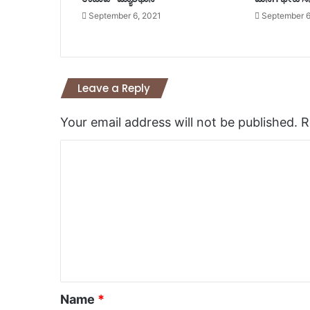
September 6, 2021
September 6
Leave a Reply
Your email address will not be published.
R
C
o
m
m
e
n
t
*
Name
*