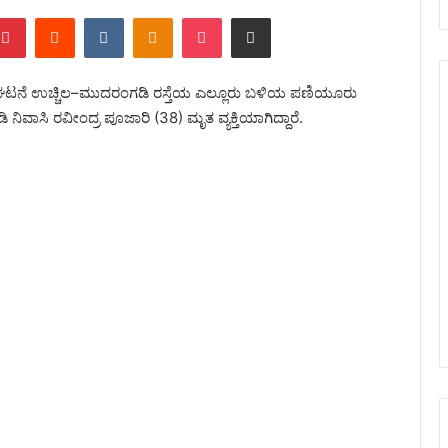
Pinterest
Reddit
VKontakte
Odnoklassniki
Pocket
Share via Email
ಟ್ಟ ಘಟನೆ ಉಚ್ಚಿಲ–ಮುದರಂಗಡಿ ರಸ್ತೆಯ ಎಲ್ಲೂರು ಬಳಿಯ ಪಣಿಯೂರು
 ನಿವಾಸಿ ರವೀಂದ್ರ ಪೂಜಾರಿ (38) ಮೃತ ವ್ಯಕ್ತಿಯಾಗಿದ್ದಾರೆ.