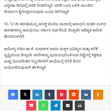
ಇನ್ನೆರಡು ದಿನದಲ್ಲಿ ವರದಿ ನೀಡಲಿದ್ದಾರೆ. ವರದಿ ಬಂದ ಬಳಿಕ ಮುಂದಿನ
ತೀರ್ಮಾನ ಕೈಗೊಳ್ಳಲಾಗುವುದು ಎಂದು ತಿಳಿಸಿದ್ದಾರೆ.
10, 12 ನೇ ತರಗತಿಯನ್ನು ಆಗಸ್ಟ್ ಮೊದಲ ವಾರದಲ್ಲಿ ಆರಂಭಿಸಿ ನಂತರ ಉಳಿದ
ತರಗತಿಗಳನ್ನು ಆರಂಭಿಸಲು ಸರ್ಕಾರ ನಿರ್ಧರಿಸಿದೆ. ಶೀಘ್ರವೇ ಅಧಿಕೃತ ಆದೇಶ
ಹೊರಬೀಳಲಿದೆ.
ಆರೋಗ್ಯ ಸಚಿವ ಡಾ.ಕೆ. ಸುಧಾಕರ್ ಅವರು ಮಕ್ಕಳ ಭವಿಷ್ಯದ ಮತ್ತು ಕಲಿಕೆ
ದೃಷ್ಟಿಯಿಂದ ಶೀಘ್ರವೇ ಶಾಲೆಗಳನ್ನು ಪುನಾರಂಭಗೊಳಿಸುವ ನಿಟ್ಟಿನಲ್ಲಿ ಶಿಕ್ಷಕರು
ಮತ್ತು ಬೋಧಕೇತರ ಸಿಬ್ಬಂದಿಗಳಿಗೆ ಶಾಲೆಯಲ್ಲಿ ಲಿಸಿಕೆ ಶಿಬಿರ
ಆಯೋಜಿಸುವುದಾಗಿ ಹೇಳಿದ್ದಾರೆ.
Facebook
X
LinkedIn
Tumblr
Pinterest
Reddit
VKontakte
Odnoklassniki
Pocket
WhatsApp
Telegram
Share via Email
Print