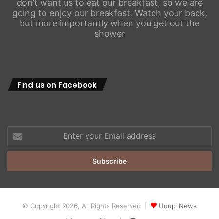
don’t want us to eat our breakfast, so we are
going to enjoy our breakfast. Watch your back,
but more importantly when you get out the
shower
Find us on Facebook
Enter
your
Email
address
© Copyright 2026, All Rights Reserved |
Udupi News