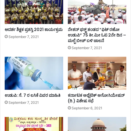
ಧಿ
ದಾ
:
ಯ
ಆ
ತೆ
ಮಂ
ರಿ
ತ್
ಗೆ
ಆದರ್ಶ ಶಿಕ್ಷಕ ಪ್ರಶಸ್ತಿ 2021 ಕಾರ್ಯಕ್ರಮ
ನೇಶನ್ ಫಸ್ಟ್ ತಂಡದ “ಫಿಟ್ ರಹೋ
ರ
ದಾ
ಉಡುಪಿ” 75 ಕೀ.ಮೀ ಓಟ 2ನೇ ದಿನ –
September 7, 2021
ಣ
ಮಲ್ಪೆ ಬೀಚ್ ಬಳಿ ಚಾಲನೆ
ಳಿ
ಪ
!
September 7, 2021
ತ್
ರಿ
ಕೆ
ಬಿ
ಡು
ಗ
ಡೆ
ಉಡುಪಿ: ಸೆ. 7 ರ ಲಸಿಕೆ ವಿವರ ಮಾಹಿತಿ
ಕರ್ನಾಟಕ ಅಥ್ಲೆಟಿಕ್ ಅಸೋಸಿಯೇಷನ್
(ರಿ.) ವಿಶೇಷ ಸಭೆ
September 7, 2021
September 6, 2021