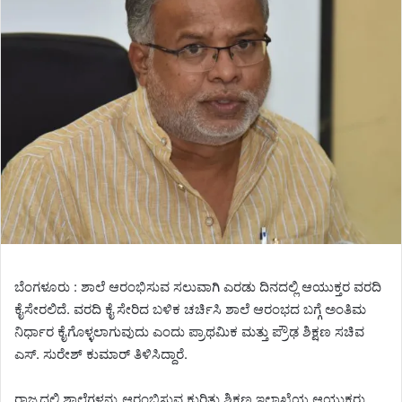
ಬೆಂಗಳೂರು : ಶಾಲೆ ಆರಂಭಿಸುವ ಸಲುವಾಗಿ ಎರಡು ದಿನದಲ್ಲಿ ಆಯುಕ್ತರ ವರದಿ
ಕೈಸೇರಲಿದೆ. ವರದಿ ಕೈ ಸೇರಿದ ಬಳಿಕ ಚರ್ಚಿಸಿ ಶಾಲೆ ಆರಂಭದ ಬಗ್ಗೆ ಅಂತಿಮ
ನಿರ್ಧಾರ ಕೈಗೊಳ್ಳಲಾಗುವುದು ಎಂದು ಪ್ರಾಥಮಿಕ ಮತ್ತು ಪ್ರೌಢ ಶಿಕ್ಷಣ ಸಚಿವ
ಎಸ್. ಸುರೇಶ್ ಕುಮಾರ್ ತಿಳಿಸಿದ್ದಾರೆ.
ರಾಜ್ಯದಲ್ಲಿ ಶಾಲೆಗಳನ್ನು ಆರಂಭಿಸುವ ಕುರಿತು ಶಿಕ್ಷಣ ಇಲಾಖೆಯ ಆಯುಕ್ತರು