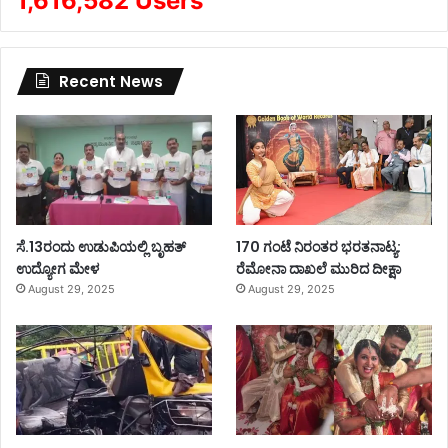
1,616,582 Users
Recent News
ಸೆ.13ರಂದು ಉಡುಪಿಯಲ್ಲಿ ಬೃಹತ್
170 ಗಂಟೆ ನಿರಂತರ ಭರತನಾಟ್ಯ:
ಉದ್ಯೋಗ ಮೇಳ
ರೆಮೋನಾ ದಾಖಲೆ ಮುರಿದ ದೀಕ್ಷಾ
August 29, 2025
August 29, 2025