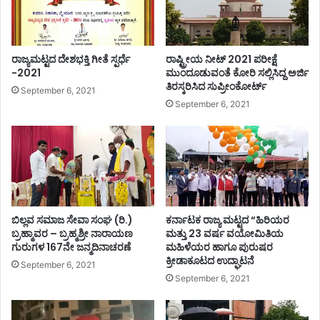
ರಾಜ್ಯಮಟ್ಟದ ದೇಶಭಕ್ತಿ ಗೀತೆ ಸ್ಪರ್ಧೆ
ರಾಷ್ಟ್ರೀಯ ನೀಟ್ 2021 ಪರೀಕ್ಷೆ
-2021
ಮುಂದೂಡುವಂತೆ ಕೋರಿ ಸಲ್ಲಿಸಿದ್ದ ಅರ್ಜಿ
ತಿರಸ್ಕರಿಸಿದ ಸುಪ್ರೀಂಕೋರ್ಟ್
September 6, 2021
September 6, 2021
ಬಿಲ್ಲವ ಸಮಾಜ ಸೇವಾ ಸಂಘ (ರಿ.)
ಕರ್ನಾಟಕ ರಾಜ್ಯ ಮಟ್ಟದ “ಹಿರಿಯರ
ಬ್ರಹ್ಮಾವರ – ಬ್ರಹ್ಮಶ್ರೀ ನಾರಾಯಣ
ಮತ್ತು 23 ವರ್ಷ ವಯೋಮಿತಿಯ
ಗುರುಗಳ 167ನೇ ಜನ್ಮದಿನಾಚರಣೆ
ಮಹಿಳೆಯರ ಹಾಗೂ ಪುರುಷರ
ಕ್ರೀಡಾಕೂಟದ ಉದ್ಘಾಟನೆ
September 6, 2021
September 6, 2021