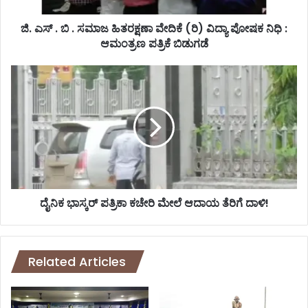
ಮಾ
ಜ
ಜಿ. ಎಸ್ . ಬಿ . ಸಮಾಜ ಹಿತರಕ್ಷಣಾ ವೇದಿಕೆ (ರಿ) ವಿದ್ಯಾ ಪೋಷಕ ನಿಧಿ :
ಹಿ
ಆಮಂತ್ರಣ ಪತ್ರಿಕೆ ಬಿಡುಗಡೆ
ತ
ರ
ದೈ
ಕ್
ನಿ
ಷ
ಕ
ಣಾ
ಭಾ
ವೇ
ಸ್
ದಿ
ಕ
ಕೆ
ರ್
(
ಪ
ರಿ
ತ್
)
ರಿ
ದೈನಿಕ ಭಾಸ್ಕರ್ ಪತ್ರಿಕಾ ಕಚೇರಿ ಮೇಲೆ ಆದಾಯ ತೆರಿಗೆ ದಾಳಿ!
ವಿ
ಕಾ
ದ್
ಕ
ಯಾ
ಚೇ
ಪೋ
ರಿ
Related Articles
ಷ
ಮೇ
ಕ
ಲೆ
ನಿ
ಆ