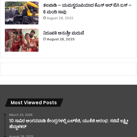
ತಲಪಾಡಿ – ಯಮಸ್ವರೂಪಿಯಾದ ಕೆಎಸ್ ಆರ್ ಟಿಸಿ ಬಸ್ –
6 ಮಂದಿ ಸಾವು
August 28, 2025
ನಿರೂಪಕಿ ಅನುಶ್ರೀ ಮದುವೆ
August 28, 2025
Most Viewed Posts
March 23, 2026
10 ಸಾವಿರ ಅಂಗನವಾಡಿ ಕೇಂದ್ರಗಳಲ್ಲಿ ಎಲ್‌ಕೆಜಿ, ಯುಕೆಜಿ ಆರಂಭ: ಸಚಿವೆ ಲಕ್ಷ್ಮೀ
ಹೆಬ್ಬಾಳಕರ್
August 29, 2025