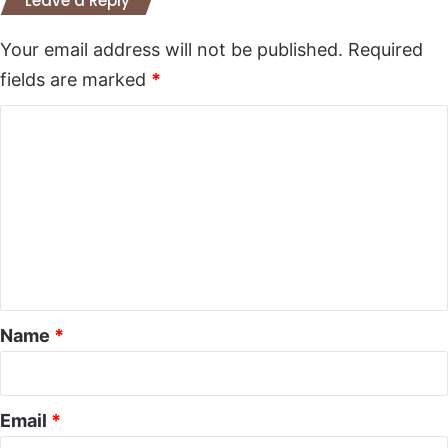
Leave a Reply
Your email address will not be published.
Required
fields are marked
*
C
o
m
m
e
n
t
*
Name
*
Email
*