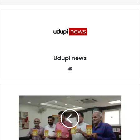
Udupi news
We
bsi
te
ಜಿ
.
ಎ
ಸ್
.
ಬಿ
.
ಸ