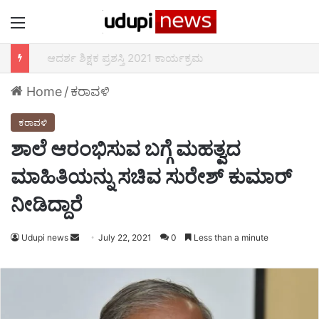
Menu
ನೇಶನ್ ಫಸ್ಟ್ ತಂಡದ “ಫಿಟ್ ರಹೋ ಉಡುಪಿ” 75 ಕೀ.ಮೀ ಓಟ 2ನೇ ದಿನ – ಮಲ್ಪೆ ಬೀಚ್ ಬಳಿ ಚಾಲನೆ
Home
/
ಕರಾವಳಿ
ಕರಾವಳಿ
ಶಾಲೆ ಆರಂಭಿಸುವ ಬಗ್ಗೆ ಮಹತ್ವದ
ಮಾಹಿತಿಯನ್ನು ಸಚಿವ ಸುರೇಶ್ ಕುಮಾರ್
ನೀಡಿದ್ದಾರೆ
Udupi news
Send
July 22, 2021
0
Less than a minute
an
email