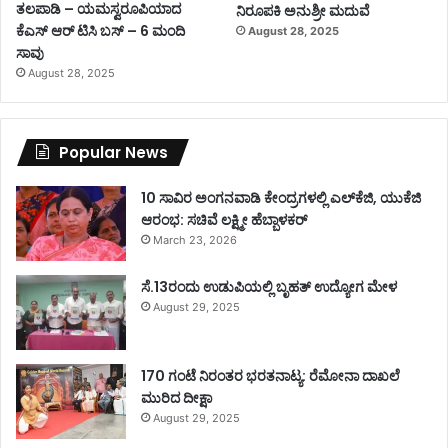
ತಲಪಾಡಿ – ಯಮಸ್ವರೂಪಿಯಾದ
ನಿರೂಪಕಿ ಅನುಶ್ರೀ ಮದುವೆ
ಕೆಎಸ್ ಆರ್ ಟಿಸಿ ಬಸ್ – 6 ಮಂದಿ
August 28, 2025
ಸಾವು
August 28, 2025
Popular News
10 ಸಾವಿರ ಅಂಗನವಾಡಿ ಕೇಂದ್ರಗಳಲ್ಲಿ ಎಲ್‌ಕೆಜಿ, ಯುಕೆಜಿ
ಆರಂಭ: ಸಚಿವೆ ಲಕ್ಷ್ಮೀ ಹೆಬ್ಬಾಳಕರ್
March 23, 2026
ಸೆ.13ರಂದು ಉಡುಪಿಯಲ್ಲಿ ಬೃಹತ್ ಉದ್ಯೋಗ ಮೇಳ
August 29, 2025
170 ಗಂಟೆ ನಿರಂತರ ಭರತನಾಟ್ಯ: ರೆಮೋನಾ ದಾಖಲೆ
ಮುರಿದ ದೀಕ್ಷಾ
August 29, 2025