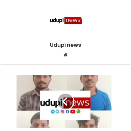
Udupi news
We
bsi
te
ಬ್
ರ
ಹ್
ಮಾ
ವ
ರ
:
ದೈ
ವ