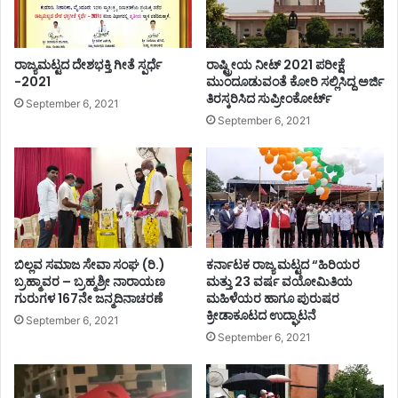
ಕ
,
ಸಾ
ರಾಜ್ಯಮಟ್ಟದ ದೇಶಭಕ್ತಿ ಗೀತೆ ಸ್ಪರ್ಧೆ
ರಾಷ್ಟ್ರೀಯ ನೀಟ್ 2021 ಪರೀಕ್ಷೆ
ಮಾ
-2021
ಮುಂದೂಡುವಂತೆ ಕೋರಿ ಸಲ್ಲಿಸಿದ್ದ ಅರ್ಜಿ
ಜಿ
ತಿರಸ್ಕರಿಸಿದ ಸುಪ್ರೀಂಕೋರ್ಟ್
September 6, 2021
ಕ
September 6, 2021
ಕಾ
ರ್
ಯ
ಕ್
ರ
ಮ
ರ
ದ್
ಬಿಲ್ಲವ ಸಮಾಜ ಸೇವಾ ಸಂಘ (ರಿ.)
ಕರ್ನಾಟಕ ರಾಜ್ಯ ಮಟ್ಟದ “ಹಿರಿಯರ
ದು
ಬ್ರಹ್ಮಾವರ – ಬ್ರಹ್ಮಶ್ರೀ ನಾರಾಯಣ
ಮತ್ತು 23 ವರ್ಷ ವಯೋಮಿತಿಯ
.
ಗುರುಗಳ 167ನೇ ಜನ್ಮದಿನಾಚರಣೆ
ಮಹಿಳೆಯರ ಹಾಗೂ ಪುರುಷರ
.
ಕ್ರೀಡಾಕೂಟದ ಉದ್ಘಾಟನೆ
September 6, 2021
!
September 6, 2021