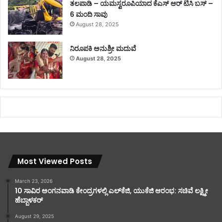
ತಲಪಾಡಿ – ಯಮಸ್ವರೂಪಿಯಾದ ಕೆಎಸ್ ಆರ್ ಟಿಸಿ ಬಸ್ –
6 ಮಂದಿ ಸಾವು
August 28, 2025
ನಿರೂಪಕಿ ಅನುಶ್ರೀ ಮದುವೆ
August 28, 2025
Most Viewed Posts
March 23, 2026
10 ಸಾವಿರ ಅಂಗನವಾಡಿ ಕೇಂದ್ರಗಳಲ್ಲಿ ಎಲ್‌ಕೆಜಿ, ಯುಕೆಜಿ ಆರಂಭ: ಸಚಿವೆ ಲಕ್ಷ್ಮೀ
ಹೆಬ್ಬಾಳಕರ್
August 29, 2025