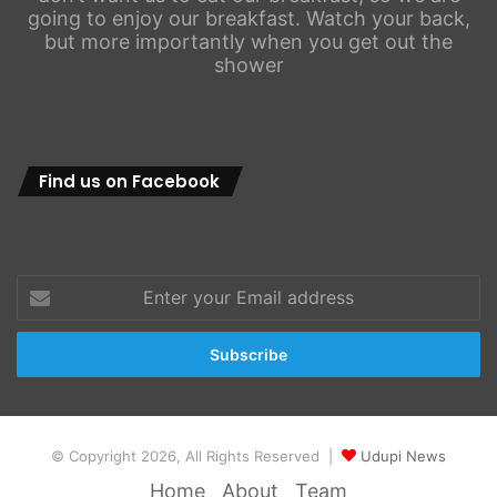
going to enjoy our breakfast. Watch your back,
but more importantly when you get out the
shower
Find us on Facebook
Enter
your
Email
address
© Copyright 2026, All Rights Reserved |
Udupi News
Home
About
Team