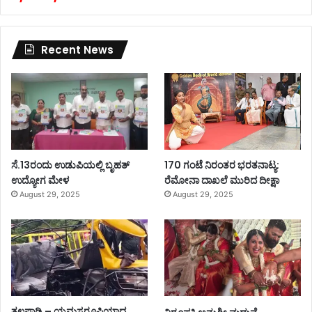
Recent News
ಸೆ.13ರಂದು ಉಡುಪಿಯಲ್ಲಿ ಬೃಹತ್
170 ಗಂಟೆ ನಿರಂತರ ಭರತನಾಟ್ಯ:
ಉದ್ಯೋಗ ಮೇಳ
ರೆಮೋನಾ ದಾಖಲೆ ಮುರಿದ ದೀಕ್ಷಾ
August 29, 2025
August 29, 2025
ತಲಪಾಡಿ – ಯಮಸ್ವರೂಪಿಯಾದ