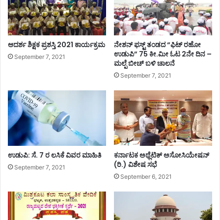
ತ
ಕ್
ನ
ರ
:
ಮ
ನಾ
ಜಾ
ಲ್
ರಿ
ಆದರ್ಶ ಶಿಕ್ಷಕ ಪ್ರಶಸ್ತಿ 2021 ಕಾರ್ಯಕ್ರಮ
ನೇಶನ್ ಫಸ್ಟ್ ತಂಡದ “ಫಿಟ್ ರಹೋ
ವ
;
ಉಡುಪಿ” 75 ಕೀ.ಮೀ ಓಟ 2ನೇ ದಿನ –
September 7, 2021
ರ
ಮಲ್ಪೆ ಬೀಚ್ ಬಳಿ ಚಾಲನೆ
ಆ
ಬಂ
.
September 7, 2021
ಧ
1
ನ
0
ರ
ವ
ರೆ
ಗೆ
ರಾ
ಉಡುಪಿ: ಸೆ. 7 ರ ಲಸಿಕೆ ವಿವರ ಮಾಹಿತಿ
ಕರ್ನಾಟಕ ಅಥ್ಲೆಟಿಕ್ ಅಸೋಸಿಯೇಷನ್
ಜ
(ರಿ.) ವಿಶೇಷ ಸಭೆ
ಕೀ
September 7, 2021
ಯ
September 6, 2021
,
ಧಾ
ರ್
ಮಿ