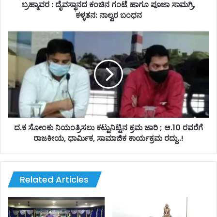
ಸ್
ಬ್ರಹ್ಮಾವರ : ದೈವಸ್ಥಾನದ ಕಂಚಿನ ಗಂಟೆ ಹಾಗೂ ಪೂಜಾ ಸಾಮಗ್ರಿ,
ಥಾ
ಕಳ್ಳತನ: ನಾಲ್ವರ ಬಂಧನ
ನ
ದ
ದ
ಕಂ
.
ಚಿ
ಕ
ನ
ಸೋಂ
ಗಂ
ಕು
ಟೆ
ನಿ
ಹಾ
ಯಂ
ಗೂ
ತ್
ಪೂ
ರಿ
ಜಾ
ಸ
ದ.ಕ ಸೋಂಕು ನಿಯಂತ್ರಿಸಲು ಕಟ್ಟುನಿಟ್ಟಿನ ಕ್ರಮ ಜಾರಿ ; ಆ.10 ರವರೆಗೆ
ಸಾ
ಲು
ರಾಜಕೀಯ, ಧಾರ್ಮಿಕ, ಸಾಮಾಜಿಕ ಕಾರ್ಯಕ್ರಮ ರದ್ದು..!
ಮ
ಕ
ಗ್
ಟ್
ರಿ
ಟು
,
ನಿ
Related Articles
ಕ
ಟ್
ಳ್
ಟಿ
ಳ
ನ