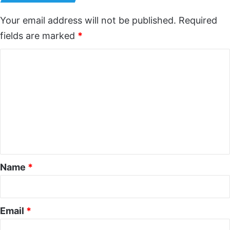
Your email address will not be published.
Required
fields are marked
*
C
o
m
m
e
n
t
*
Name
*
Email
*