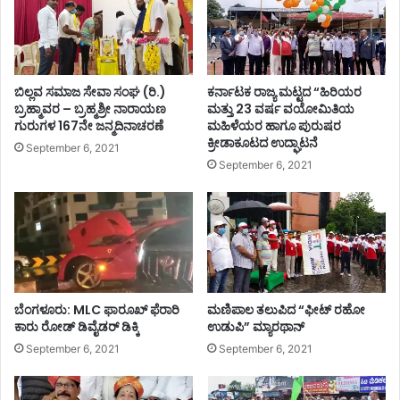
ಬಿಲ್ಲವ ಸಮಾಜ ಸೇವಾ ಸಂಘ (ರಿ.)
ಕರ್ನಾಟಕ ರಾಜ್ಯ ಮಟ್ಟದ “ಹಿರಿಯರ
ಬ್ರಹ್ಮಾವರ – ಬ್ರಹ್ಮಶ್ರೀ ನಾರಾಯಣ
ಮತ್ತು 23 ವರ್ಷ ವಯೋಮಿತಿಯ
ಗುರುಗಳ 167ನೇ ಜನ್ಮದಿನಾಚರಣೆ
ಮಹಿಳೆಯರ ಹಾಗೂ ಪುರುಷರ
ಕ್ರೀಡಾಕೂಟದ ಉದ್ಘಾಟನೆ
September 6, 2021
September 6, 2021
ಬೆಂಗಳೂರು: MLC ಫಾರೂಖ್ ಫೆರಾರಿ
ಮಣಿಪಾಲ ತಲುಪಿದ “ಫೀಟ್ ರಹೋ
ಕಾರು ರೋಡ್​​ ಡಿವೈಡರ್​​ ಡಿಕ್ಕಿ
ಉಡುಪಿ” ಮ್ಯಾರಥಾನ್
September 6, 2021
September 6, 2021