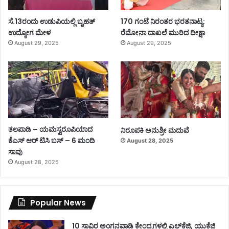
ಸೆ.13ರಂದು ಉಡುಪಿಯಲ್ಲಿ ಬೃಹತ್
170 ಗಂಟೆ ನಿರಂತರ ಭರತನಾಟ್ಯ:
ಉದ್ಯೋಗ ಮೇಳ
ರೆಮೋನಾ ದಾಖಲೆ ಮುರಿದ ದೀಕ್ಷಾ
August 29, 2025
August 29, 2025
ತಲಪಾಡಿ – ಯಮಸ್ವರೂಪಿಯಾದ
ನಿರೂಪಕಿ ಅನುಶ್ರೀ ಮದುವೆ
ಕೆಎಸ್ ಆರ್ ಟಿಸಿ ಬಸ್ – 6 ಮಂದಿ
August 28, 2025
ಸಾವು
August 28, 2025
Popular News
10 ಸಾವಿರ ಅಂಗನವಾಡಿ ಕೇಂದ್ರಗಳಲ್ಲಿ ಎಲ್‌ಕೆಜಿ, ಯುಕೆಜಿ