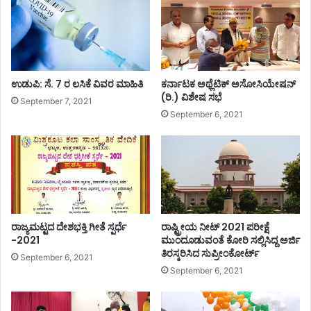
ಉ
ಡು
ಪಿ
ಬಿ
ಲ್
ಉಡುಪಿ: ಸೆ. 7 ರ ಲಸಿಕೆ ವಿವರ ಮಾಹಿತಿ
ಕರ್ನಾಟಕ ಅಥ್ಲೆಟಿಕ್ ಅಸೋಸಿಯೇಷನ್
ಲ
(ರಿ.) ವಿಶೇಷ ಸಭೆ
ವ
September 7, 2021
ಯು
September 6, 2021
ವ
ವೇ
ದಿ
ಕೆ
ಮ
ನ
ವಿ
ರಾಜ್ಯಮಟ್ಟದ ದೇಶಭಕ್ತಿ ಗೀತೆ ಸ್ಪರ್ಧೆ
ರಾಷ್ಟ್ರೀಯ ನೀಟ್ 2021 ಪರೀಕ್ಷೆ
-2021
ಮುಂದೂಡುವಂತೆ ಕೋರಿ ಸಲ್ಲಿಸಿದ್ದ ಅರ್ಜಿ
ತಿರಸ್ಕರಿಸಿದ ಸುಪ್ರೀಂಕೋರ್ಟ್
September 6, 2021
September 6, 2021