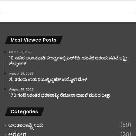
Most Viewed Posts
March 23, 2026
10 ಸಾವಿರ ಅಂಗನವಾಡಿ ಕೇಂದ್ರಗಳಲ್ಲಿ ಎಲ್‌ಕೆಜಿ, ಯುಕೆಜಿ ಆರಂಭ: ಸಚಿವೆ ಲಕ್ಷ್ಮೀ
ಹೆಬ್ಬಾಳಕರ್
August 29, 2025
ಸೆ.13ರಂದು ಉಡುಪಿಯಲ್ಲಿ ಬೃಹತ್ ಉದ್ಯೋಗ ಮೇಳ
August 29, 2025
170 ಗಂಟೆ ನಿರಂತರ ಭರತನಾಟ್ಯ: ರೆಮೋನಾ ದಾಖಲೆ ಮುರಿದ ದೀಕ್ಷಾ
Categories
ಅಂತಾರಾಷ್ಟ್ರೀಯ
(59)
ಆರೋಗ್ಯ
(20)