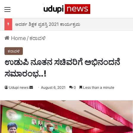
Menu
ಆದರ್ಶ ಶಿಕ್ಷಕ ಪ್ರಶಸ್ತಿ 2021 ಕಾರ್ಯಕ್ರಮ
Home
/
ಕರಾವಳಿ
ಕರಾವಳಿ
ಉಡುಪಿ ನೂತನ ಸಚಿವರಿಗೆ ಅಭಿನಂದನೆ
ಸಮಾರಂಭ..!
Udupi news
Send
August 6, 2021
0
Less than a minute
an
email