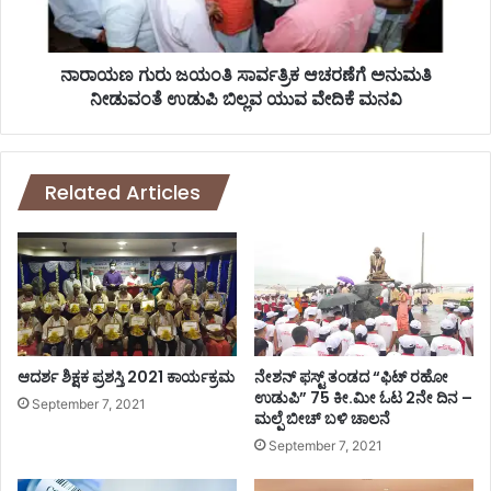
ದು
ಜ
ಕ
ಯಂ
ಳ
ತಿ
ವು
ಸಾ
ನಾರಾಯಣ ಗುರು ಜಯಂತಿ ಸಾರ್ವತ್ರಿಕ ಆಚರಣೆಗೆ ಅನುಮತಿ‌
–
ರ್
ನೀಡುವಂತೆ ಉಡುಪಿ ಬಿಲ್ಲವ ಯುವ ವೇದಿಕೆ ಮನವಿ
ಪ್
ವ
ರ
ತ್
ಕ
ರಿ
ರ
ಕ
Related Articles
ಣ
ಆ
ದಾ
ಚ
ಖ
ರ
ಲು
ಣೆ
ಗೆ
ಅ
ನು
ಮ
ಆದರ್ಶ ಶಿಕ್ಷಕ ಪ್ರಶಸ್ತಿ 2021 ಕಾರ್ಯಕ್ರಮ
ನೇಶನ್ ಫಸ್ಟ್ ತಂಡದ “ಫಿಟ್ ರಹೋ
ತಿ‌
ಉಡುಪಿ” 75 ಕೀ.ಮೀ ಓಟ 2ನೇ ದಿನ –
September 7, 2021
ಮಲ್ಪೆ ಬೀಚ್ ಬಳಿ ಚಾಲನೆ
ನೀ
ಡು
September 7, 2021
ವಂ
ತೆ