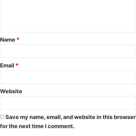
m
e
n
t
*
Name
*
Email
*
Website
Save my name, email, and website in this browser
for the next time I comment.