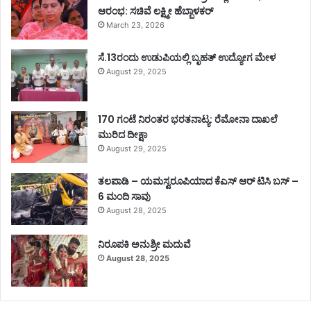
ಆರಂಭ: ಸಚಿವೆ ಲಕ್ಷ್ಮೀ ಹೆಬ್ಬಾಳಕರ್
March 23, 2026
ಸೆ.13ರಂದು ಉಡುಪಿಯಲ್ಲಿ ಬೃಹತ್ ಉದ್ಯೋಗ ಮೇಳ
August 29, 2025
170 ಗಂಟೆ ನಿರಂತರ ಭರತನಾಟ್ಯ: ರೆಮೋನಾ ದಾಖಲೆ
ಮುರಿದ ದೀಕ್ಷಾ
August 29, 2025
ತಲಪಾಡಿ – ಯಮಸ್ವರೂಪಿಯಾದ ಕೆಎಸ್ ಆರ್ ಟಿಸಿ ಬಸ್ –
6 ಮಂದಿ ಸಾವು
August 28, 2025
ನಿರೂಪಕಿ ಅನುಶ್ರೀ ಮದುವೆ
August 28, 2025