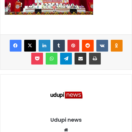
Facebook
X
LinkedIn
Tumblr
Pinterest
Reddit
VKontakte
Odnoklassniki
Pocket
WhatsApp
Telegram
Share via Email
Print
Udupi news
We