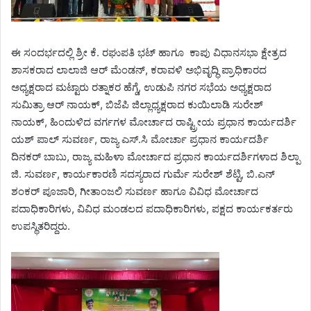
ಈ ಸಂದರ್ಭದಲ್ಲಿ ಶ್ರೀ ಕೆ. ರಘುಪತಿ ಭಟ್ ಹಾಗೂ ಕಾಪು ವಿಧಾನಸಭಾ ಕ್ಷೇತ್ರದ
ಶಾಸಕರಾದ ಲಾಲಾಜಿ ಆರ್ ಮೆಂಡನ್, ಕರಾವಳಿ ಅಭಿವೃದ್ಧಿ ಪ್ರಾಧಿಕಾರದ
ಅಧ್ಯಕ್ಷರಾದ ಮಟ್ಟಾರು ರತ್ನಾಕರ ಹೆಗ್ಡೆ, ಉಡುಪಿ ನಗರ ಸಭೆಯ ಅಧ್ಯಕ್ಷರಾದ
ಸುಮಿತ್ರಾ ಆರ್ ನಾಯಕ್, ಬಿಜೆಪಿ ಜಿಲ್ಲಾಧ್ಯಕ್ಷರಾದ ಕುಯಿಲಾಡಿ ಸುರೇಶ್
ನಾಯಕ್, ಹಿಂದುಳಿದ ವರ್ಗಗಳ ಮೋರ್ಚಾದ ರಾಷ್ಟ್ರೀಯ ಪ್ರಧಾನ ಕಾರ್ಯದರ್ಶಿ
ಯಶ್ ಪಾಲ್ ಸುವರ್ಣ, ರಾಜ್ಯ ಎಸ್.ಸಿ ಮೋರ್ಚಾ ಪ್ರಧಾನ ಕಾರ್ಯದರ್ಶಿ
ದಿನಕರ್ ಬಾಬು, ರಾಜ್ಯ ಮಹಿಳಾ ಮೋರ್ಚಾದ ಪ್ರಧಾನ ಕಾರ್ಯದರ್ಶಿಗಳಾದ ಶಿಲ್ಪಾ
ಜಿ. ಸುವರ್ಣ, ಕಾರ್ಯಕಾರಣಿ ಸದಸ್ಯರಾದ ಗುರ್ಮೆ ಸುರೇಶ್ ಶೆಟ್ಟಿ, ಬಿ.ಎನ್
ಶಂಕರ್ ಪೂಜಾರಿ, ಗೀತಾಂಜಲಿ ಸುವರ್ಣ ಹಾಗೂ ವಿವಿಧ ಮೋರ್ಚಾದ
ಪದಾಧಿಕಾರಿಗಳು, ವಿವಿಧ ಮಂಡಲದ ಪದಾಧಿಕಾರಿಗಳು, ಪಕ್ಷದ ಕಾರ್ಯಕರ್ತರು
ಉಪಸ್ಥಿತರಿದ್ದರು.