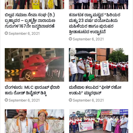
ಬಿಲ್ಲವ ಸಮಾಜ ಸೇವಾ ಸಂಘ (ರಿ.)
ಕರ್ನಾಟಕ ರಾಜ್ಯ ಮಟ್ಟದ “ಹಿರಿಯರ
ಬ್ರಹ್ಮಾವರ – ಬ್ರಹ್ಮಶ್ರೀ ನಾರಾಯಣ
ಮತ್ತು 23 ವರ್ಷ ವಯೋಮಿತಿಯ
ಗುರುಗಳ 167ನೇ ಜನ್ಮದಿನಾಚರಣೆ
ಮಹಿಳೆಯರ ಹಾಗೂ ಪುರುಷರ
ಕ್ರೀಡಾಕೂಟದ ಉದ್ಘಾಟನೆ
September 6, 2021
September 6, 2021
ಬೆಂಗಳೂರು: MLC ಫಾರೂಖ್ ಫೆರಾರಿ
ಮಣಿಪಾಲ ತಲುಪಿದ “ಫೀಟ್ ರಹೋ
ಕಾರು ರೋಡ್​​ ಡಿವೈಡರ್​​ ಡಿಕ್ಕಿ
ಉಡುಪಿ” ಮ್ಯಾರಥಾನ್
September 6, 2021
September 6, 2021