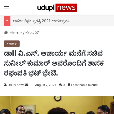
Menu
ಆದರ್ಶ ಶಿಕ್ಷಕ ಪ್ರಶಸ್ತಿ 2021 ಕಾರ್ಯಕ್ರಮ
Home
/
ಕರಾವಳಿ
ಕರಾವಳಿ
ಡಾll ವಿ.ಎಸ್. ಆಚಾರ್ಯ ಮನೆಗೆ ಸಚಿವ
ಸುನೀಲ್ ಕುಮಾರ್ ಅವರೊಂದಿಗೆ ಶಾಸಕ
ರಘುಪತಿ ಭಟ್ ಭೇಟಿ.
Udupi news
Send
August 7, 2021
0
Less than a minute
an
email