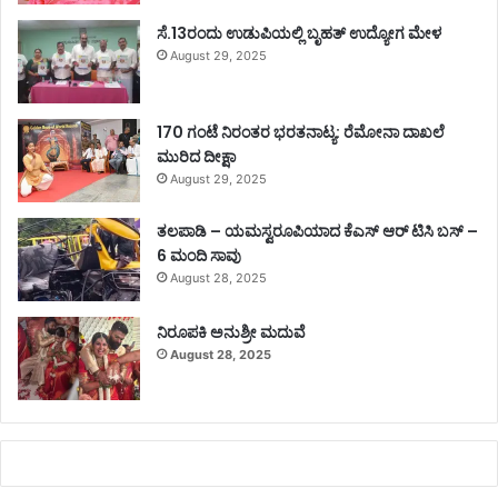
ಸೆ.13ರಂದು ಉಡುಪಿಯಲ್ಲಿ ಬೃಹತ್ ಉದ್ಯೋಗ ಮೇಳ
August 29, 2025
170 ಗಂಟೆ ನಿರಂತರ ಭರತನಾಟ್ಯ: ರೆಮೋನಾ ದಾಖಲೆ
ಮುರಿದ ದೀಕ್ಷಾ
August 29, 2025
ತಲಪಾಡಿ – ಯಮಸ್ವರೂಪಿಯಾದ ಕೆಎಸ್ ಆರ್ ಟಿಸಿ ಬಸ್ –
6 ಮಂದಿ ಸಾವು
August 28, 2025
ನಿರೂಪಕಿ ಅನುಶ್ರೀ ಮದುವೆ
August 28, 2025