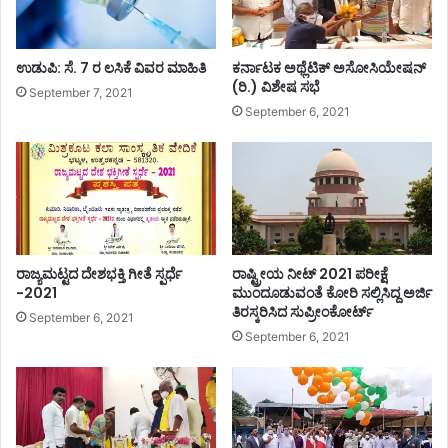
ದಾ
ಯ
ರೆ
ಅಂ
.
ತ
ಉಡುಪಿ: ಸೆ. 7 ರ ಲಸಿಕೆ ವಿವರ ಮಾಹಿತಿ
ಕರ್ನಾಟಕ ಅಥ್ಲೆಟಿಕ್ ಅಸೋಸಿಯೇಷನ್
.
ರ
(ರಿ.) ವಿಶೇಷ ಸಭೆ
!
ದ
September 7, 2021
ಲ್
September 6, 2021
ಲಿ
ಭಾ
ರ
ತ
ಕ್
ಕೆ
ಪ
ರಾಜ್ಯಮಟ್ಟದ ದೇಶಭಕ್ತಿ ಗೀತೆ ಸ್ಪರ್ಧೆ
ರಾಷ್ಟ್ರೀಯ ನೀಟ್ 2021 ಪರೀಕ್ಷೆ
ದ
-2021
ಮುಂದೂಡುವಂತೆ ಕೋರಿ ಸಲ್ಲಿಸಿದ್ದ ಅರ್ಜಿ
ಕ
ತಿರಸ್ಕರಿಸಿದ ಸುಪ್ರೀಂಕೋರ್ಟ್
September 6, 2021
ಮಿ
September 6, 2021
ಸ್
.
.
.
!