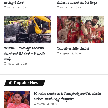
ಉದ್ಯೋಗ ಮೇಳ
ರೆಮೋನಾ ದಾಖಲೆ ಮುರಿದ ದೀಕ್ಷಾ
August 29, 2025
August 29, 2025
ತಲಪಾಡಿ – ಯಮಸ್ವರೂಪಿಯಾದ
ನಿರೂಪಕಿ ಅನುಶ್ರೀ ಮದುವೆ
ಕೆಎಸ್ ಆರ್ ಟಿಸಿ ಬಸ್ – 6 ಮಂದಿ
August 28, 2025
ಸಾವು
August 28, 2025
Popular News
10 ಸಾವಿರ ಅಂಗನವಾಡಿ ಕೇಂದ್ರಗಳಲ್ಲಿ ಎಲ್‌ಕೆಜಿ, ಯುಕೆಜಿ
ಆರಂಭ: ಸಚಿವೆ ಲಕ್ಷ್ಮೀ ಹೆಬ್ಬಾಳಕರ್
March 23, 2026