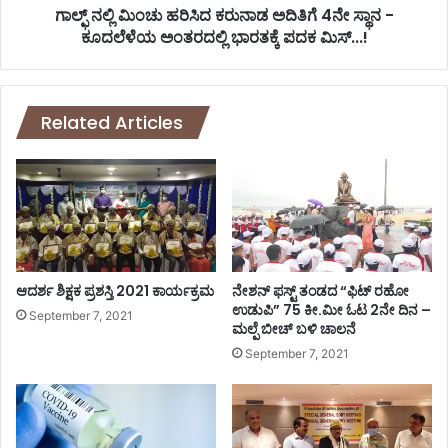
ತ
ರಿ
ಗಾಲ್ಫ್ ನಲ್ಲಿ ಮಿಂಚು ಹರಿಸಿದ ಕರುನಾಡ ಅದಿತಿಗೆ 4ನೇ ಸ್ಥಾನ -
ನ
ಸಿ
ಕೂದಲೆಳೆಯ ಅಂತರದಲ್ಲಿ ಭಾರತಕ್ಕೆ ಪದಕ ಮಿಸ್...!
ಸ
ದ
ಚಿ
ಕ
ವ
ರು
ರಿ
ನಾ
Related Articles
ಗೆ
ಡ
ಇಂ
ಅ
ದು
ದಿ
ಬೆ
ತಿ
ಳಿ
ಗೆ
ಗ್
4
ಗೆ
ನೇ
ಖಾ
ಸ್
ಆದರ್ಶ ಶಿಕ್ಷಕ ಪ್ರಶಸ್ತಿ 2021 ಕಾರ್ಯಕ್ರಮ
ನೇಶನ್ ಫಸ್ಟ್ ತಂಡದ “ಫಿಟ್ ರಹೋ
ತೆ
ಥಾ
ಉಡುಪಿ” 75 ಕೀ.ಮೀ ಓಟ 2ನೇ ದಿನ –
September 7, 2021
ಹಂ
ಮಲ್ಪೆ ಬೀಚ್ ಬಳಿ ಚಾಲನೆ
ನ
ಚಿ
-
September 7, 2021
ಕೆ
ಕೂ
ಮಾ
ದ
ಡಿ
ಲೆ
ದ್
ಳೆ