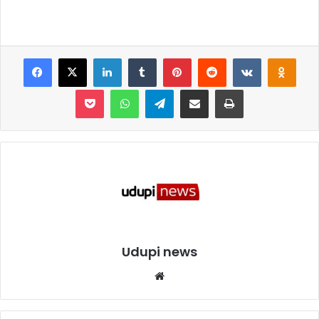
Facebook
X
LinkedIn
Tumblr
Pinterest
Reddit
VKontakte
Odnoklassniki
Pocket
WhatsApp
Telegram
Share via Email
Print
Udupi news
We
bsi
te