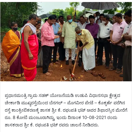
email
ಪ್ರಧಾನಮಂತ್ರಿ ಗ್ರಾಮ ಸಡಕ್ ಯೋಜನೆಯಡಿ ಉಡುಪಿ ವಿಧಾನಸಭಾ ಕ್ಷೇತ್ರದ
ಚೇರ್ಕಾಡಿ ಮುಖ್ಯರಸ್ತೆಯಿಂದ ಬೆನಗಲ್ – ಮೊಗವೀರ ಪೇಟೆ – ಕೊಕ್ಕರ್ಣೆ ವರೆಗಿನ
ರಸ್ತೆ ಕಾಂಕ್ರೀಟಿಕರಣಕ್ಕೆ ಶಾಸಕ ಶ್ರೀ ಕೆ. ರಘುಪತಿ ಭಟ್ ಅವರ ಶಿಫಾರಸ್ಸಿನ ಮೇರೆಗೆ
ರೂ. 8 ಕೋಟಿ ಮಂಜೂರಾಗಿದ್ದು, ಇಂದು ದಿನಾಂಕ 10-08-2021 ರಂದು
ಶಾಸಕರಾದ ಶ್ರೀ ಕೆ. ರಘುಪತಿ ಭಟ್ ರವರು ಚಾಲನೆ ನೀಡಿದರು.