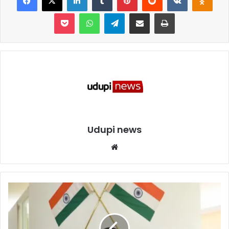
Pocket
WhatsApp
Telegram
Share via Email
Print
Udupi news
We
bsi
te
ಮಂ
ಗ
ಳೂ
ರು