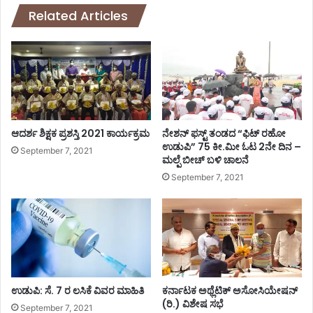
ಗ
ಲ್
Related Articles
ಳು
ಲಿ
ಬಂ
ಯಾ
ದ್
ವು
.
ದೇ
.
ರೀ
.
ತಿ
!
ಯ
ಕಾ
ಆದರ್ಶ ಶಿಕ್ಷಕ ಪ್ರಶಸ್ತಿ 2021 ಕಾರ್ಯಕ್ರಮ
ನೇಶನ್ ಫಸ್ಟ್ ತಂಡದ “ಫಿಟ್ ರಹೋ
ಣಿ
ಉಡುಪಿ” 75 ಕೀ.ಮೀ ಓಟ 2ನೇ ದಿನ –
September 7, 2021
ಮಲ್ಪೆ ಬೀಚ್ ಬಳಿ ಚಾಲನೆ
ಕೆ
ಗ
September 7, 2021
ಳ
ನ್
ನು
ನೀ
ಡ
ದಿ
ರು
ಉಡುಪಿ: ಸೆ. 7 ರ ಲಸಿಕೆ ವಿವರ ಮಾಹಿತಿ
ಕರ್ನಾಟಕ ಅಥ್ಲೆಟಿಕ್ ಅಸೋಸಿಯೇಷನ್
ವ
(ರಿ.) ವಿಶೇಷ ಸಭೆ
ಬ
September 7, 2021