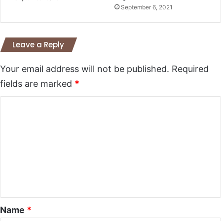
September 6, 2021
Leave a Reply
Your email address will not be published.
Required
fields are marked
*
C
o
m
m
e
n
t
*
Name
*