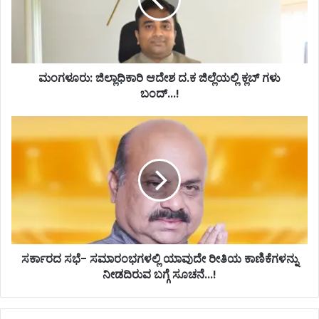
:
ಜಿ
ಲ್
ಲಾ
ಧಿ
ಕಾ
ಮಂಗಳೂರು: ಜಿಲ್ಲಾಧಿಕಾರಿ ಆದೇಶ ದ.ಕ ಜಿಲ್ಲೆಯಲ್ಲಿ ಕ್ಲಬ್ ಗಳು
ರಿ
ಬಂದ್...!
ಆ
ದೇ
ಸ
ಶ
ರ್
ದ
ಕಾ
.
ರ
ಕ
ದ
ಜಿ
ಸ
ಲ್
ಭೆ
ಲೆ
-
ಯ
ಸ
ಲ್
ಮಾ
ಸರ್ಕಾರದ ಸಭೆ- ಸಮಾರಂಭಗಳಲ್ಲಿ ಯಾವುದೇ ರೀತಿಯ ಕಾಣಿಕೆಗಳನ್ನು
ಲಿ
ರಂ
ನೀಡದಿರುವ ಬಗ್ಗೆ ಸೂಚನೆ...!
ಕ್
ಭ
ಲ
ಗ
ಬ್
ಳ