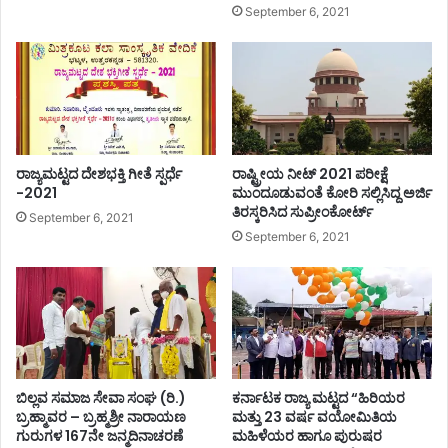
ಗ್
September 6, 2021
ಗೆ
ಸೂ
ಚ
ನೆ
.
.
.
ರಾಜ್ಯಮಟ್ಟದ ದೇಶಭಕ್ತಿ ಗೀತೆ ಸ್ಪರ್ಧೆ
ರಾಷ್ಟ್ರೀಯ ನೀಟ್ 2021 ಪರೀಕ್ಷೆ
!
-2021
ಮುಂದೂಡುವಂತೆ ಕೋರಿ ಸಲ್ಲಿಸಿದ್ದ ಅರ್ಜಿ
ತಿರಸ್ಕರಿಸಿದ ಸುಪ್ರೀಂಕೋರ್ಟ್
September 6, 2021
September 6, 2021
ಬಿಲ್ಲವ ಸಮಾಜ ಸೇವಾ ಸಂಘ (ರಿ.)
ಕರ್ನಾಟಕ ರಾಜ್ಯ ಮಟ್ಟದ “ಹಿರಿಯರ
ಬ್ರಹ್ಮಾವರ – ಬ್ರಹ್ಮಶ್ರೀ ನಾರಾಯಣ
ಮತ್ತು 23 ವರ್ಷ ವಯೋಮಿತಿಯ
ಗುರುಗಳ 167ನೇ ಜನ್ಮದಿನಾಚರಣೆ
ಮಹಿಳೆಯರ ಹಾಗೂ ಪುರುಷರ