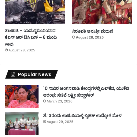
ತಲಪಾಡಿ – ಯಮಸ್ವರೂಪಿಯಾದ
ನಿರೂಪಕಿ ಅನುಶ್ರೀ ಮದುವೆ
ಕೆಎಸ್ ಆರ್ ಟಿಸಿ ಬಸ್ – 6 ಮಂದಿ
August 28, 2025
ಸಾವು
August 28, 2025
Popular News
10 ಸಾವಿರ ಅಂಗನವಾಡಿ ಕೇಂದ್ರಗಳಲ್ಲಿ ಎಲ್‌ಕೆಜಿ, ಯುಕೆಜಿ
ಆರಂಭ: ಸಚಿವೆ ಲಕ್ಷ್ಮೀ ಹೆಬ್ಬಾಳಕರ್
March 23, 2026
ಸೆ.13ರಂದು ಉಡುಪಿಯಲ್ಲಿ ಬೃಹತ್ ಉದ್ಯೋಗ ಮೇಳ
August 29, 2025