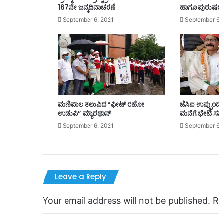
167ನೇ ಜನ್ಮದಿನಾಚರಣೆ
ಹಾಗೂ ಪುರುಷರ
September 6, 2021
September 6
ಮಣಿಪಾಲ ತಲುಪಿದ “ಫೀಟ್ ರಹೋ
ಜೆಸಿಐ ಉಪ್ಪುಂದ
ಉಡುಪಿ” ಮ್ಯಾರಥಾನ್
ಮನೆಗೆ ಭೇಟಿ ಸನ
September 6, 2021
September 6
Leave a Reply
Your email address will not be published.
R