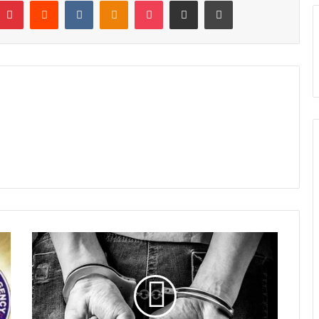
Pinterest
Reddit
VKontakte
Odnoklassniki
Pocket
Share via Email
Print
ಬೆಂ
ಗ
ಳೂ
ರು
:
ಕೆ