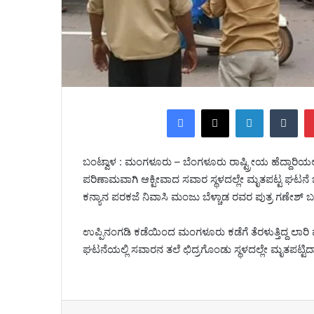
Facebook
X
LinkedIn
Tumblr
ಬಂಟ್ವಾಳ : ಮಂಗಳೂರು – ಬೆಂಗಳೂರು ರಾಷ್ಟ್ರೀಯ ಹೆದ್ದಾರಿಯ
ಪರಿಣಾಮವಾಗಿ ಆಕ್ಟೀವಾದ ಸವಾರ ಸ್ಥಳದಲ್ಲೇ ಮೃತಪಟ್ಟ ಘಟನ
ಕನ್ಯಾನ ಪರಕಜೆ ನಿವಾಸಿ ಮಂಜು ಬೆಳ್ಚಾಡ ರವರ ಪುತ್ರ ಗಣೇಶ್ 
ಉಪ್ಪಿನಂಗಡಿ ಕಡೆಯಿಂದ ಮಂಗಳೂರು ಕಡೆಗೆ ತೆರಳುತ್ತಿದ್ದ ಲಾರಿ ಮಾ
ಘಟನೆಯಲ್ಲಿ ಸವಾರನ ತಲೆ ಛಿದ್ರಗೊಂಡು ಸ್ಥಳದಲ್ಲೇ ಮೃತಪಟ್ಟಿದ್