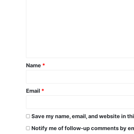
C
o
m
m
e
n
t
*
Name
*
Email
*
Save my name, email, and website in th
Notify me of follow-up comments by em