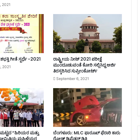
ಸ್‌
, 2021
ಡ್
ರೈ
ವ
ರ್
,
ಕಂ
ಡ
ಕ್
ಭಕ್ತಿ ಗೀತೆ ಸ್ಪರ್ಧೆ -2021
ರಾಷ್ಟ್ರೀಯ ನೀಟ್ 2021 ಪರೀಕ್ಷೆ
ಟ
ಮುಂದೂಡುವಂತೆ ಕೋರಿ ಸಲ್ಲಿಸಿದ್ದ ಅರ್ಜಿ
, 2021
ರ್‌
ತಿರಸ್ಕರಿಸಿದ ಸುಪ್ರೀಂಕೋರ್ಟ್
ಅ
September 6, 2021
ರೆ
ಸ್
ಟ್‌
.
.
!
ಯ ಮಟ್ಟದ “ಹಿರಿಯರ ಮತ್ತು
ಬೆಂಗಳೂರು: MLC ಫಾರೂಖ್ ಫೆರಾರಿ ಕಾರು
ಯೋಮಿತಿಯ ಮಹಿಳೆಯರ
ರೋಡ್​​ ಡಿವೈಡರ್​​ ಡಿಕ್ಕಿ