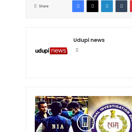
Facebook
X
LinkedIn
Tumblr
Share
Udupi news
We
bsi
te
ಮಂ
ಗ
ಳೂ
ರು
:
N