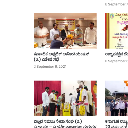
ಬೊ
September 7
ಮ್
ಮಾ
ಯಿ
.
!
ಕರ್ನಾಟಕ ಅಥ್ಲೆಟಿಕ್ ಅಸೋಸಿಯೇಷನ್
ರಾಜ್ಯಮಟ್ಟದ ದೇಶ
(ರಿ.) ವಿಶೇಷ ಸಭೆ
September 6
September 6, 2021
ಬಿಲ್ಲವ ಸಮಾಜ ಸೇವಾ ಸಂಘ (ರಿ.)
ಕರ್ನಾಟಕ ರಾಜ್
ಬ್ರಹ್ಮಾವರ – ಬ್ರಹ್ಮಶ್ರೀ ನಾರಾಯಣ ಗುರುಗಳ
23 ವರ್ಷ ವ