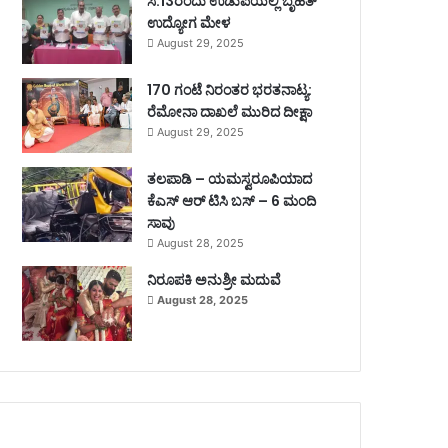
ಸೆ.13ರಂದು ಉಡುಪಿಯಲ್ಲಿ ಬೃಹತ್
ಉದ್ಯೋಗ ಮೇಳ
August 29, 2025
170 ಗಂಟೆ ನಿರಂತರ ಭರತನಾಟ್ಯ:
ರೆಮೋನಾ ದಾಖಲೆ ಮುರಿದ ದೀಕ್ಷಾ
August 29, 2025
ತಲಪಾಡಿ – ಯಮಸ್ವರೂಪಿಯಾದ
ಕೆಎಸ್ ಆರ್ ಟಿಸಿ ಬಸ್ – 6 ಮಂದಿ
ಸಾವು
August 28, 2025
ನಿರೂಪಕಿ ಅನುಶ್ರೀ ಮದುವೆ
August 28, 2025