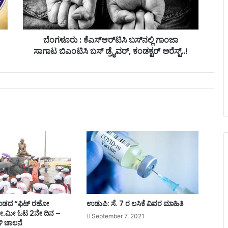
ಎ
ಸ್‌
ಆ
ರ್‌
ಬೆಂಗಳೂರು : ಕೆಎಸ್‌ಆರ್‌ಟಿಸಿ ಬಸ್‌ನಲ್ಲಿ ಗಾಂಜಾ
ಟಿ
ಸಾಗಾಟ ಬಿಎಂಟಿಸಿ ಬಸ್‌ ಡ್ರೈವರ್, ಕಂಡಕ್ಟರ್‌ ಅರೆಸ್ಟ್‌..!
ಸಿ
ಬ
ಸ್‌
ನ
ಲ್
ಲಿ
ಗಾಂ
ಜಾ
ಸಾ
ಗಾ
ಟ
ಬಿ
ಎಂ
ಟಿ
 ತಂಡದ “ಫಿಟ್ ರಹೋ
ಉಡುಪಿ: ಸೆ. 7 ರ ಲಸಿಕೆ ವಿವರ ಮಾಹಿತಿ
ಸಿ
ೀ.ಮೀ ಓಟ 2ನೇ ದಿನ –
September 7, 2021
ಬ
ಳಿ ಚಾಲನೆ