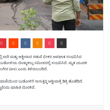
Pinterest
Reddit
VKontakte
Odnoklassniki
Pocket
Share via Email
ಲ್ಲಿ ಲಾರಿ ಮತ್ತು ಆಕ್ಟೀವಾದ ನಡುವೆ ಭೀಕರ ಅಪಘಾತ ಸಂಭವಿಸಿದ
ೆ ಬುಡೋಳಿಯ ಬೊಳ್ಳುಕಲ್ಲು ಸಮೀಪದಲ್ಲಿ ಸಂಭವಿಸಿದೆ. ಮೃತ ಯುವಕ
ಬಂಗೇರ (೫೪) ಎಂದು ತಿಳಿದುಬಂದಿದೆ.
ಣಿಯಿಂದ ಬುಡೋಳಿಗೆ ಸಾಗುತ್ತಿದ್ದ ಆಕ್ಟೀವಾಕ್ಕೆ ಢಿಕ್ಕಿ ಹೊಡೆದಿದೆ.
ದಾರೆಂದು ಮಾಹಿತಿ ದೊರಕಿದೆ.