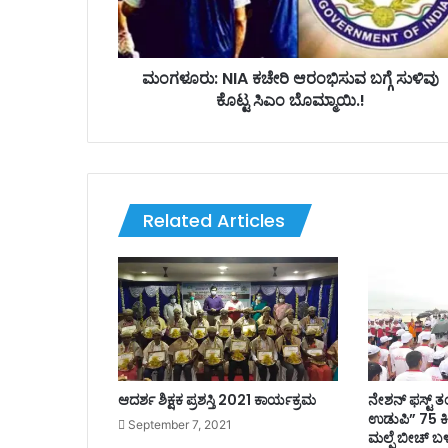
I
A
ಕ
ಚೇ
ಮಂಗಳೂರು: NIA ಕಚೇರಿ ಆರಂಭಿಸುವ ಬಗ್ಗೆ ಸುಳಿವು
ರಿ
ಕೊಟ್ಟ ಸಿಎಂ ಬೊಮ್ಮಾಯಿ.!
ಆ
ರಂ
ಭಿ
ಸು
ವ
Related Articles
ಬ
ಗ್
ಗೆ
ಸು
ಳಿ
ವು
ಕೊ
ಟ್
ಟ
ಆದರ್ಶ ಶಿಕ್ಷಕ ಪ್ರಶಸ್ತಿ 2021 ಕಾರ್ಯಕ್ರಮ
ನೇಶನ್ ಫಸ್ಟ್
ಸಿ
ಉಡುಪಿ” 75 ಕ
September 7, 2021
ಎಂ
ಮಲ್ಪೆ ಬೀಚ್ ಬ