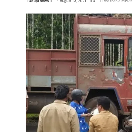
Udupi news
Send
August 13, 2021
0
Less than a minut
an
email