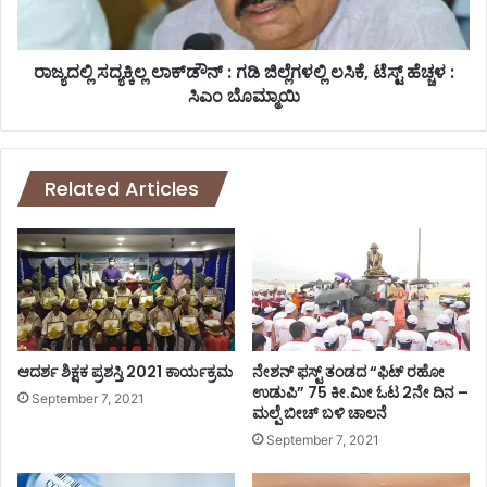
ಷ್ಟ್
ಸ
ರ
ದ್
ಭ
ಯ
ಕ್
ಕ್
ರಾಜ್ಯದಲ್ಲಿ ಸದ್ಯಕ್ಕಿಲ್ಲ ಲಾಕ್‌ಡೌನ್‌ : ಗಡಿ ಜಿಲ್ಲೆಗಳಲ್ಲಿ ಲಸಿಕೆ, ಟೆಸ್ಟ್‌ ಹೆಚ್ಚಳ :
ತಿ
ಕಿ
ಸಿಎಂ ಬೊಮ್ಮಾಯಿ
ಗೀ
ಲ್
ತೆ
ಲ
(
ಲಾ
1
ಕ್‌
Related Articles
9
ಡೌ
6
ನ್‌
5
:
)
ಗ
ಡಿ
ಜಿ
ಲ್
ಲೆ
ಆದರ್ಶ ಶಿಕ್ಷಕ ಪ್ರಶಸ್ತಿ 2021 ಕಾರ್ಯಕ್ರಮ
ನೇಶನ್ ಫಸ್ಟ್ ತಂಡದ “ಫಿಟ್ ರಹೋ
ಗ
ಉಡುಪಿ” 75 ಕೀ.ಮೀ ಓಟ 2ನೇ ದಿನ –
September 7, 2021
ಮಲ್ಪೆ ಬೀಚ್ ಬಳಿ ಚಾಲನೆ
ಳ
ಲ್
September 7, 2021
ಲಿ
ಲ