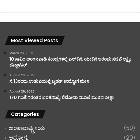
Most Viewed Posts
March 23, 2026
10 ಸಾವಿರ ಅಂಗನವಾಡಿ ಕೇಂದ್ರಗಳಲ್ಲಿ ಎಲ್‌ಕೆಜಿ, ಯುಕೆಜಿ ಆರಂಭ: ಸಚಿವೆ ಲಕ್ಷ್ಮೀ
ಹೆಬ್ಬಾಳಕರ್
August 29, 2025
ಸೆ.13ರಂದು ಉಡುಪಿಯಲ್ಲಿ ಬೃಹತ್ ಉದ್ಯೋಗ ಮೇಳ
August 29, 2025
170 ಗಂಟೆ ನಿರಂತರ ಭರತನಾಟ್ಯ: ರೆಮೋನಾ ದಾಖಲೆ ಮುರಿದ ದೀಕ್ಷಾ
Categories
ಅಂತಾರಾಷ್ಟ್ರೀಯ
(59)
ಆರೋಗ್ಯ
(20)