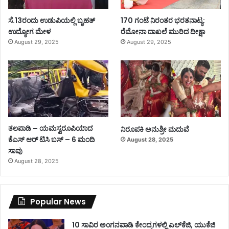
ಸೆ.13ರಂದು ಉಡುಪಿಯಲ್ಲಿ ಬೃಹತ್
170 ಗಂಟೆ ನಿರಂತರ ಭರತನಾಟ್ಯ:
ಉದ್ಯೋಗ ಮೇಳ
ರೆಮೋನಾ ದಾಖಲೆ ಮುರಿದ ದೀಕ್ಷಾ
August 29, 2025
August 29, 2025
ತಲಪಾಡಿ – ಯಮಸ್ವರೂಪಿಯಾದ
ನಿರೂಪಕಿ ಅನುಶ್ರೀ ಮದುವೆ
ಕೆಎಸ್ ಆರ್ ಟಿಸಿ ಬಸ್ – 6 ಮಂದಿ
August 28, 2025
ಸಾವು
August 28, 2025
Popular News
10 ಸಾವಿರ ಅಂಗನವಾಡಿ ಕೇಂದ್ರಗಳಲ್ಲಿ ಎಲ್‌ಕೆಜಿ, ಯುಕೆಜಿ