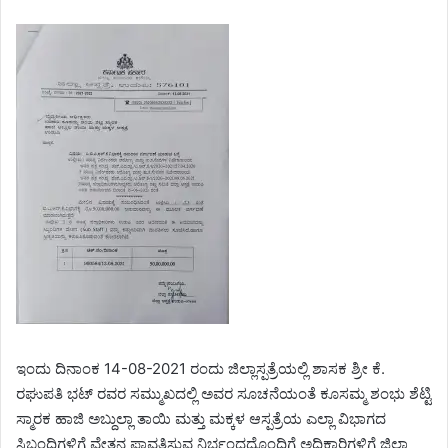
ಇಂದು ದಿನಾಂಕ 14-08-2021 ರಂದು ಜಿಲ್ಲಾಸ್ಪತ್ರೆಯಲ್ಲಿ ಶಾಸಕ ಶ್ರೀ ಕೆ.
ರಘುಪತಿ ಭಟ್ ರವರ ಸಮ್ಮುಖದಲ್ಲಿ ಅವರ ಸೂಚನೆಯಂತೆ ಕೂಸಮ್ಮ ಶಂಭು ಶೆಟ್ಟಿ
ಸ್ಮಾರಕ ಹಾಜಿ ಅಬ್ದುಲ್ಲಾ ತಾಯಿ ಮತ್ತು ಮಕ್ಕಳ ಆಸ್ಪತ್ರೆಯ ಎಲ್ಲಾ ವಿಭಾಗದ
ಸಿಬ್ಬಂದಿಗಳಿಗೆ ವೇತನ ಪಾವತಿಸುವ ನಿರ್ಭಂದದೊಂದಿಗೆ ಅಧಿಕಾರಿಗಳಿಗೆ ಜಿಲ್ಲಾ