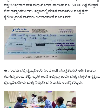
ಶಸ್ತ್ರಚಿಕಿತ್ಸಕರಾದ ಡಾll ಮಧುಸೂದನ್ ನಾಯಕ್ ರೂ. 50.00 ಲಕ್ಷ ಮೊತ್ತದ
ಚೆಕ್ ಹಸ್ತಾಂತರಿಸಿದರು. ತಕ್ಷಣದಲ್ಲಿ ವೇತನ ಪಾವತಿಸಲು ಸೂಕ್ತ ಕ್ರಮ
ಕೈಗೊಳ್ಳುವಂತೆ ಶಾಸಕರು ಅಧಿಕಾರಿಗಳಿಗೆ ಸೂಚಿಸಿದರು.
ಈ ಸಂದರ್ಭದಲ್ಲಿ ವೈದ್ಯಾಧಿಕಾರಿಗಳಾದ ಡಾll ಚಂದ್ರಶೇಖರ್ ಅಡಿಗ ಹಾಗೂ
ಕೂಸಮ್ಮ ಶಂಭು ಶೆಟ್ಟಿ ಸ್ಮಾರಕ ಹಾಜಿ ಅಬ್ದುಲ್ಲಾ ತಾಯಿ ಮತ್ತು ಮಕ್ಕಳ ಆಸ್ಪತ್ರೆಯ
ವೈದ್ಯಾಧಿಕಾರಿಗಳು ಮತ್ತು ಸಿಬ್ಬಂದಿ ವರ್ಗದವರು ಉಪಸ್ಥಿತರಿದ್ದರು.