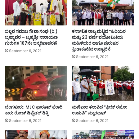
ಬಿಲ್ಲವ ಸಮಾಜ ಸೇವಾ ಸಂಘ (ರಿ.)
ಕರ್ನಾಟಕ ರಾಜ್ಯ ಮಟ್ಟದ “ಹಿರಿಯರ
ಬ್ರಹ್ಮಾವರ – ಬ್ರಹ್ಮಶ್ರೀ ನಾರಾಯಣ
ಮತ್ತು 23 ವರ್ಷ ವಯೋಮಿತಿಯ
ಗುರುಗಳ 167ನೇ ಜನ್ಮದಿನಾಚರಣೆ
ಮಹಿಳೆಯರ ಹಾಗೂ ಪುರುಷರ
ಕ್ರೀಡಾಕೂಟದ ಉದ್ಘಾಟನೆ
September 6, 2021
September 6, 2021
ಬೆಂಗಳೂರು: MLC ಫಾರೂಖ್ ಫೆರಾರಿ
ಮಣಿಪಾಲ ತಲುಪಿದ “ಫೀಟ್ ರಹೋ
ಕಾರು ರೋಡ್​​ ಡಿವೈಡರ್​​ ಡಿಕ್ಕಿ
ಉಡುಪಿ” ಮ್ಯಾರಥಾನ್
September 6, 2021
September 6, 2021