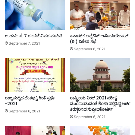
ಸಿ
ಕೆ
,
ಟೆ
ಸ್
ಉಡುಪಿ: ಸೆ. 7 ರ ಲಸಿಕೆ ವಿವರ ಮಾಹಿತಿ
ಕರ್ನಾಟಕ ಅಥ್ಲೆಟಿಕ್ ಅಸೋಸಿಯೇಷನ್
ಟ್‌
(ರಿ.) ವಿಶೇಷ ಸಭೆ
ಹೆ
September 7, 2021
ಚ್
September 6, 2021
ಚ
ಳ
:
ಸಿ
ಎಂ
ಬೊ
ಮ್
ರಾಜ್ಯಮಟ್ಟದ ದೇಶಭಕ್ತಿ ಗೀತೆ ಸ್ಪರ್ಧೆ
ರಾಷ್ಟ್ರೀಯ ನೀಟ್ 2021 ಪರೀಕ್ಷೆ
ಮಾ
-2021
ಮುಂದೂಡುವಂತೆ ಕೋರಿ ಸಲ್ಲಿಸಿದ್ದ ಅರ್ಜಿ
ಯಿ
ತಿರಸ್ಕರಿಸಿದ ಸುಪ್ರೀಂಕೋರ್ಟ್
September 6, 2021
September 6, 2021