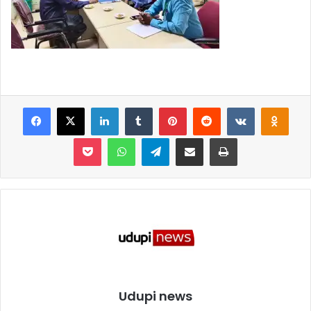
Facebook
X
LinkedIn
Tumblr
Pinterest
Reddit
VKontakte
Odnoklassniki
Pocket
WhatsApp
Telegram
Share via Email
Print
Udupi news