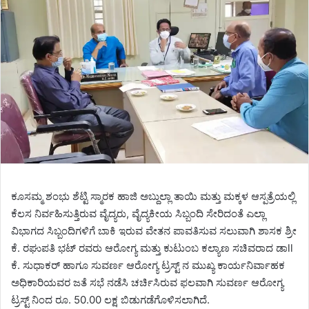
ಕೂಸಮ್ಮ ಶಂಭು ಶೆಟ್ಟಿ ಸ್ಮಾರಕ ಹಾಜಿ ಅಬ್ದುಲ್ಲಾ ತಾಯಿ ಮತ್ತು ಮಕ್ಕಳ ಆಸ್ಪತ್ರೆಯಲ್ಲಿ
ಕೆಲಸ ನಿರ್ವಹಿಸುತ್ತಿರುವ ವೈದ್ಯರು, ವೈದ್ಯಕೀಯ ಸಿಬ್ಬಂದಿ ಸೇರಿದಂತೆ ಎಲ್ಲಾ
ವಿಭಾಗದ ಸಿಬ್ಬಂದಿಗಳಿಗೆ ಬಾಕಿ ಇರುವ ವೇತನ ಪಾವತಿಸುವ ಸಲುವಾಗಿ ಶಾಸಕ ಶ್ರೀ
ಕೆ. ರಘುಪತಿ ಭಟ್ ರವರು ಆರೋಗ್ಯ ಮತ್ತು ಕುಟುಂಬ ಕಲ್ಯಾಣ ಸಚಿವರಾದ ಡಾll
ಕೆ. ಸುಧಾಕರ್ ಹಾಗೂ ಸುವರ್ಣ ಆರೋಗ್ಯ ಟ್ರಸ್ಟ್ ನ ಮುಖ್ಯ ಕಾರ್ಯನಿರ್ವಾಹಕ
ಅಧಿಕಾರಿಯವರ ಜತೆ ಸಭೆ ನಡೆಸಿ ಚರ್ಚಿಸಿರುವ ಫಲವಾಗಿ ಸುವರ್ಣ ಆರೋಗ್ಯ
ಟ್ರಸ್ಟ್ ನಿಂದ ರೂ. 50.00 ಲಕ್ಷ ಬಿಡುಗಡೆಗೊಳಿಸಲಾಗಿದೆ.