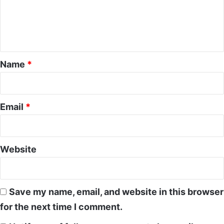
m
e
n
t
*
Name
*
Email
*
Website
Save my name, email, and website in this browser
for the next time I comment.