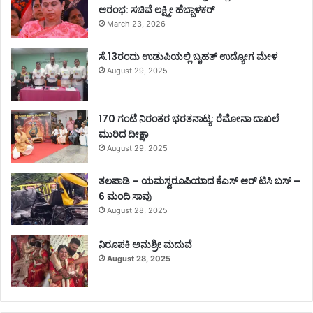
ಆರಂಭ: ಸಚಿವೆ ಲಕ್ಷ್ಮೀ ಹೆಬ್ಬಾಳಕರ್
March 23, 2026
ಸೆ.13ರಂದು ಉಡುಪಿಯಲ್ಲಿ ಬೃಹತ್ ಉದ್ಯೋಗ ಮೇಳ
August 29, 2025
170 ಗಂಟೆ ನಿರಂತರ ಭರತನಾಟ್ಯ: ರೆಮೋನಾ ದಾಖಲೆ
ಮುರಿದ ದೀಕ್ಷಾ
August 29, 2025
ತಲಪಾಡಿ – ಯಮಸ್ವರೂಪಿಯಾದ ಕೆಎಸ್ ಆರ್ ಟಿಸಿ ಬಸ್ –
6 ಮಂದಿ ಸಾವು
August 28, 2025
ನಿರೂಪಕಿ ಅನುಶ್ರೀ ಮದುವೆ
August 28, 2025