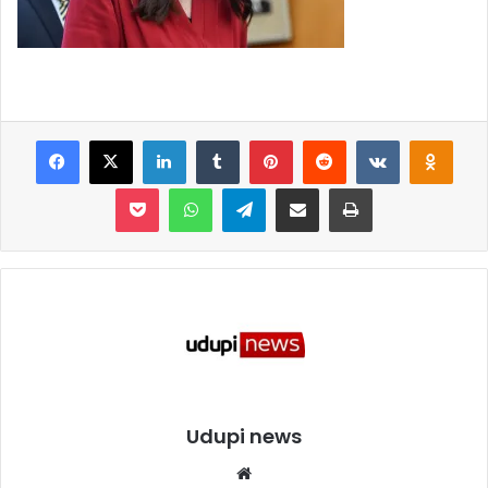
Facebook
X
LinkedIn
Tumblr
Pinterest
Reddit
VKontakte
Odnoklassniki
Pocket
WhatsApp
Telegram
Share via Email
Print
Udupi news
We