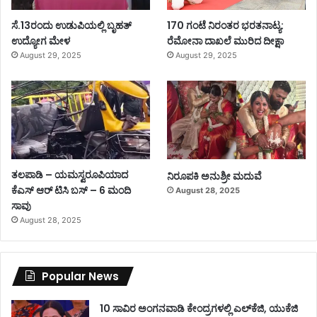
ಸೆ.13ರಂದು ಉಡುಪಿಯಲ್ಲಿ ಬೃಹತ್
170 ಗಂಟೆ ನಿರಂತರ ಭರತನಾಟ್ಯ:
ಉದ್ಯೋಗ ಮೇಳ
ರೆಮೋನಾ ದಾಖಲೆ ಮುರಿದ ದೀಕ್ಷಾ
August 29, 2025
August 29, 2025
ತಲಪಾಡಿ – ಯಮಸ್ವರೂಪಿಯಾದ
ನಿರೂಪಕಿ ಅನುಶ್ರೀ ಮದುವೆ
ಕೆಎಸ್ ಆರ್ ಟಿಸಿ ಬಸ್ – 6 ಮಂದಿ
August 28, 2025
ಸಾವು
August 28, 2025
Popular News
10 ಸಾವಿರ ಅಂಗನವಾಡಿ ಕೇಂದ್ರಗಳಲ್ಲಿ ಎಲ್‌ಕೆಜಿ, ಯುಕೆಜಿ