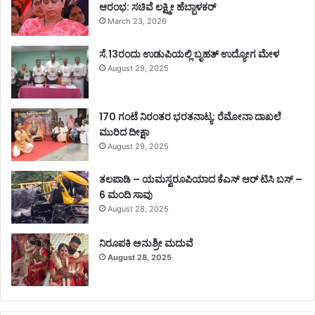
ಆರಂಭ: ಸಚಿವೆ ಲಕ್ಷ್ಮೀ ಹೆಬ್ಬಾಳಕರ್
March 23, 2026
ಸೆ.13ರಂದು ಉಡುಪಿಯಲ್ಲಿ ಬೃಹತ್ ಉದ್ಯೋಗ ಮೇಳ
August 29, 2025
170 ಗಂಟೆ ನಿರಂತರ ಭರತನಾಟ್ಯ: ರೆಮೋನಾ ದಾಖಲೆ
ಮುರಿದ ದೀಕ್ಷಾ
August 29, 2025
ತಲಪಾಡಿ – ಯಮಸ್ವರೂಪಿಯಾದ ಕೆಎಸ್ ಆರ್ ಟಿಸಿ ಬಸ್ –
6 ಮಂದಿ ಸಾವು
August 28, 2025
ನಿರೂಪಕಿ ಅನುಶ್ರೀ ಮದುವೆ
August 28, 2025