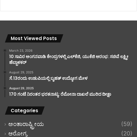
Most Viewed Posts
March 23, 2026
10 ಸಾವಿರ ಅಂಗನವಾಡಿ ಕೇಂದ್ರಗಳಲ್ಲಿ ಎಲ್‌ಕೆಜಿ, ಯುಕೆಜಿ ಆರಂಭ: ಸಚಿವೆ ಲಕ್ಷ್ಮೀ
ಹೆಬ್ಬಾಳಕರ್
August 29, 2025
ಸೆ.13ರಂದು ಉಡುಪಿಯಲ್ಲಿ ಬೃಹತ್ ಉದ್ಯೋಗ ಮೇಳ
August 29, 2025
170 ಗಂಟೆ ನಿರಂತರ ಭರತನಾಟ್ಯ: ರೆಮೋನಾ ದಾಖಲೆ ಮುರಿದ ದೀಕ್ಷಾ
Categories
ಅಂತಾರಾಷ್ಟ್ರೀಯ
(59)
ಆರೋಗ್ಯ
(20)