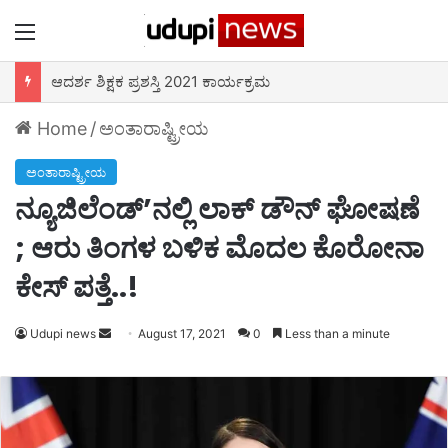
Menu
ಆದರ್ಶ ಶಿಕ್ಷಕ ಪ್ರಶಸ್ತಿ 2021 ಕಾರ್ಯಕ್ರಮ
Home
/
ಅಂತಾರಾಷ್ಟ್ರೀಯ
ಅಂತಾರಾಷ್ಟ್ರೀಯ
ನ್ಯೂಜಿಲೆಂಡ್’ನಲ್ಲಿ ಲಾಕ್ ಡೌನ್ ಘೋಷಣೆ
; ಆರು ತಿಂಗಳ ಬಳಿಕ ಮೊದಲ ಕೊರೋನಾ
ಕೇಸ್ ಪತ್ತೆ..!
Udupi news
Send
August 17, 2021
0
Less than a minute
an
email