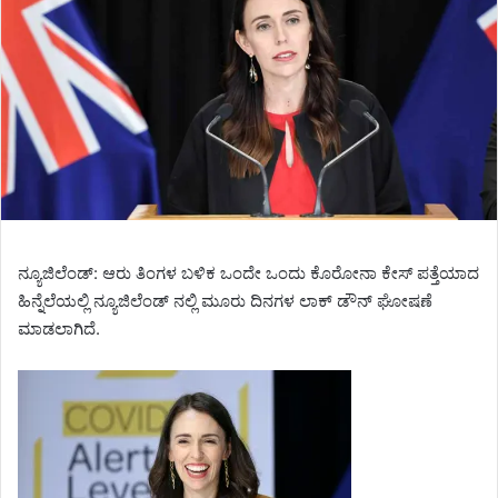
ನ್ಯೂಜಿಲೆಂಡ್: ಆರು‌ ತಿಂಗಳ ಬಳಿಕ ಒಂದೇ ಒಂದು ಕೊರೋನಾ ಕೇಸ್ ಪತ್ತೆಯಾದ
ಹಿನ್ನೆಲೆಯಲ್ಲಿ ನ್ಯೂಜಿಲೆಂಡ್ ನಲ್ಲಿ ಮೂರು ದಿನಗಳ ಲಾಕ್ ಡೌನ್ ಘೋಷಣೆ
ಮಾಡಲಾಗಿದೆ.