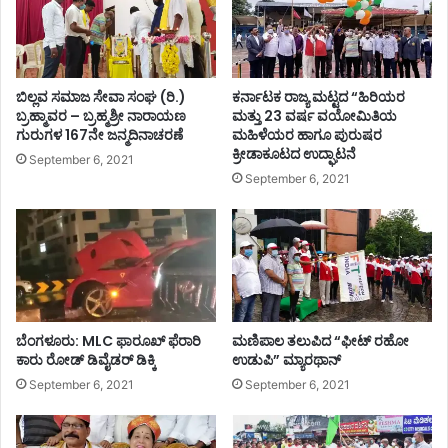
ಬಿಲ್ಲವ ಸಮಾಜ ಸೇವಾ ಸಂಘ (ರಿ.)
ಕರ್ನಾಟಕ ರಾಜ್ಯ ಮಟ್ಟದ “ಹಿರಿಯರ
ಬ್ರಹ್ಮಾವರ – ಬ್ರಹ್ಮಶ್ರೀ ನಾರಾಯಣ
ಮತ್ತು 23 ವರ್ಷ ವಯೋಮಿತಿಯ
ಗುರುಗಳ 167ನೇ ಜನ್ಮದಿನಾಚರಣೆ
ಮಹಿಳೆಯರ ಹಾಗೂ ಪುರುಷರ
ಕ್ರೀಡಾಕೂಟದ ಉದ್ಘಾಟನೆ
September 6, 2021
September 6, 2021
ಬೆಂಗಳೂರು: MLC ಫಾರೂಖ್ ಫೆರಾರಿ
ಮಣಿಪಾಲ ತಲುಪಿದ “ಫೀಟ್ ರಹೋ
ಕಾರು ರೋಡ್​​ ಡಿವೈಡರ್​​ ಡಿಕ್ಕಿ
ಉಡುಪಿ” ಮ್ಯಾರಥಾನ್
September 6, 2021
September 6, 2021