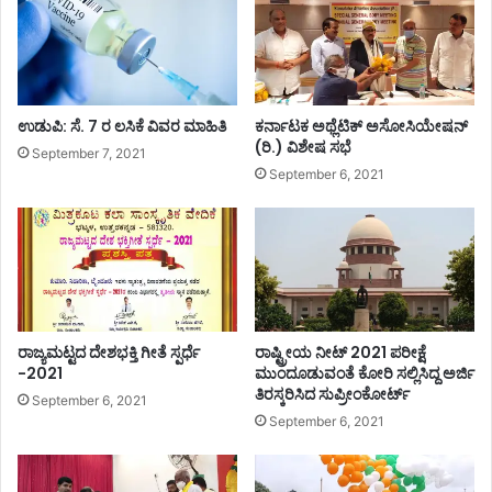
…
ತಿ
!
ದ್
ದ
ಬ
ಸ್
ಉಡುಪಿ: ಸೆ. 7 ರ ಲಸಿಕೆ ವಿವರ ಮಾಹಿತಿ
ಕರ್ನಾಟಕ ಅಥ್ಲೆಟಿಕ್ ಅಸೋಸಿಯೇಷನ್
ಗ
(ರಿ.) ವಿಶೇಷ ಸಭೆ
ಳ
September 7, 2021
ವ
September 6, 2021
ಶ
.
.
!
ರಾಜ್ಯಮಟ್ಟದ ದೇಶಭಕ್ತಿ ಗೀತೆ ಸ್ಪರ್ಧೆ
ರಾಷ್ಟ್ರೀಯ ನೀಟ್ 2021 ಪರೀಕ್ಷೆ
-2021
ಮುಂದೂಡುವಂತೆ ಕೋರಿ ಸಲ್ಲಿಸಿದ್ದ ಅರ್ಜಿ
ತಿರಸ್ಕರಿಸಿದ ಸುಪ್ರೀಂಕೋರ್ಟ್
September 6, 2021
September 6, 2021