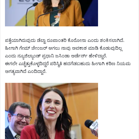
ಪತ್ತೆಯಾಗಿರುವುದು ಡೆಲ್ಟಾ ರೂಪಾಂತರಿ ಕೊರೋನಾ ಎಂದು ಶಂಕಿಸಲಾಗಿದೆ.
ಹೀಗಾಗಿ ಗೇಮ್ ಚೇಂಜರ್ ಆಗಲು ನಾವು ಅವಕಾಶ ಮಾಡಿ ಕೊಡುವುದಿಲ್ಲ
ಎಂದು ನ್ಯೂಜಿಲ್ಯಾಂಡ್ ಪ್ರಧಾನಿ ಜಸಿಂಡಾ ಅರ್ಡೆರ್ನ್ ಹೇಳಿದ್ದಾರೆ.
ಈಗಲೇ ಎಚ್ಚೆತ್ತುಕೊಳ್ಳದಿದ್ದರೆ ಪರಿಸ್ಥಿತಿ ಹದಗೆಡಬಹುದು ಹೀಗಾಗಿ ಕಠಿಣ ನಿಯಮ
ಅಗತ್ಯವಾಗಿದೆ ಎಂದಿದ್ದಾರೆ.