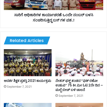
ಮ
ಗ
ರ
ಳ
…
ಕಾ
ಸಾರಿಗೆ ಅಧಿಕಾರಿಗಳ ಕಾರ್ಯಾಚರಣೆ ಒಂದೇ ನಂಬರ್‌ ಬಳಸಿ
ಪ್
ರ್
ಸಂಚರಿಸುತ್ತಿದ್ದ ಬಸ್ ಗಳ ವಶ..!
ರ
ಯಾ
ಯಾ
ಚ
ಣಿ
ರ
ಕ
ಣೆ
Related Articles
ರೆ
ಒಂ
ಲ್
ದೇ
ಲ
ನಂ
ರೂ
ಬ
ಪ್
ರ್‌
ರಾ
ಬ
ಣಾ
ಳ
ಪಾ
ಸಿ
ಆದರ್ಶ ಶಿಕ್ಷಕ ಪ್ರಶಸ್ತಿ 2021 ಕಾರ್ಯಕ್ರಮ
ನೇಶನ್ ಫಸ್ಟ್ ತಂಡದ “ಫಿಟ್ ರಹೋ
ಯ
ಸಂ
ಉಡುಪಿ” 75 ಕೀ.ಮೀ ಓಟ 2ನೇ ದಿನ –
September 7, 2021
ದಿಂ
ಮಲ್ಪೆ ಬೀಚ್ ಬಳಿ ಚಾಲನೆ
ಚ
ದ
ರಿ
September 7, 2021
ಪಾ
ಸು
ರು
ತ್