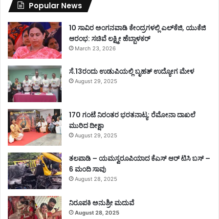
Popular News
10 ಸಾವಿರ ಅಂಗನವಾಡಿ ಕೇಂದ್ರಗಳಲ್ಲಿ ಎಲ್‌ಕೆಜಿ, ಯುಕೆಜಿ
ಆರಂಭ: ಸಚಿವೆ ಲಕ್ಷ್ಮೀ ಹೆಬ್ಬಾಳಕರ್
March 23, 2026
ಸೆ.13ರಂದು ಉಡುಪಿಯಲ್ಲಿ ಬೃಹತ್ ಉದ್ಯೋಗ ಮೇಳ
August 29, 2025
170 ಗಂಟೆ ನಿರಂತರ ಭರತನಾಟ್ಯ: ರೆಮೋನಾ ದಾಖಲೆ
ಮುರಿದ ದೀಕ್ಷಾ
August 29, 2025
ತಲಪಾಡಿ – ಯಮಸ್ವರೂಪಿಯಾದ ಕೆಎಸ್ ಆರ್ ಟಿಸಿ ಬಸ್ –
6 ಮಂದಿ ಸಾವು
August 28, 2025
ನಿರೂಪಕಿ ಅನುಶ್ರೀ ಮದುವೆ
August 28, 2025