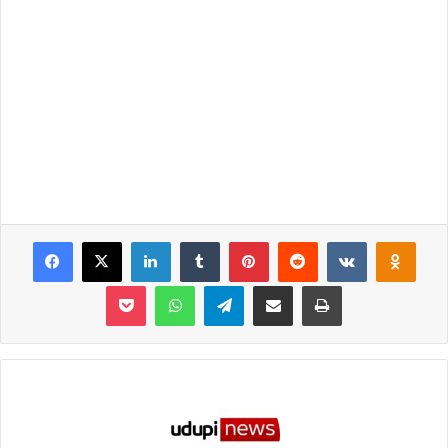
Facebook
X
LinkedIn
Tumblr
Pinterest
Reddit
VKontakte
Odnoklassniki
Pocket
WhatsApp
Telegram
Share via Email
Print