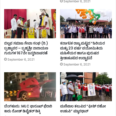
September 6, 2021
ಬಿಲ್ಲವ ಸಮಾಜ ಸೇವಾ ಸಂಘ (ರಿ.)
ಕರ್ನಾಟಕ ರಾಜ್ಯ ಮಟ್ಟದ “ಹಿರಿಯರ
ಬ್ರಹ್ಮಾವರ – ಬ್ರಹ್ಮಶ್ರೀ ನಾರಾಯಣ
ಮತ್ತು 23 ವರ್ಷ ವಯೋಮಿತಿಯ
ಗುರುಗಳ 167ನೇ ಜನ್ಮದಿನಾಚರಣೆ
ಮಹಿಳೆಯರ ಹಾಗೂ ಪುರುಷರ
ಕ್ರೀಡಾಕೂಟದ ಉದ್ಘಾಟನೆ
September 6, 2021
September 6, 2021
ಬೆಂಗಳೂರು: MLC ಫಾರೂಖ್ ಫೆರಾರಿ
ಮಣಿಪಾಲ ತಲುಪಿದ “ಫೀಟ್ ರಹೋ
ಕಾರು ರೋಡ್​​ ಡಿವೈಡರ್​​ ಡಿಕ್ಕಿ
ಉಡುಪಿ” ಮ್ಯಾರಥಾನ್