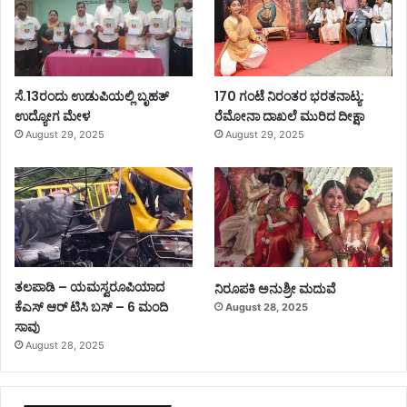
ಸೆ.13ರಂದು ಉಡುಪಿಯಲ್ಲಿ ಬೃಹತ್
170 ಗಂಟೆ ನಿರಂತರ ಭರತನಾಟ್ಯ:
ಉದ್ಯೋಗ ಮೇಳ
ರೆಮೋನಾ ದಾಖಲೆ ಮುರಿದ ದೀಕ್ಷಾ
August 29, 2025
August 29, 2025
ತಲಪಾಡಿ – ಯಮಸ್ವರೂಪಿಯಾದ
ನಿರೂಪಕಿ ಅನುಶ್ರೀ ಮದುವೆ
ಕೆಎಸ್ ಆರ್ ಟಿಸಿ ಬಸ್ – 6 ಮಂದಿ
August 28, 2025
ಸಾವು
August 28, 2025