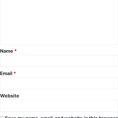
o
m
m
e
n
t
*
Name
*
Email
*
Website