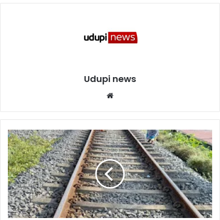
Udupi news
We
bsi
te
ಮಂ
ಗ
ಳೂ
ರು
:
ಬೀ
ಡಿ
ಕೊಂ
ಡೊ