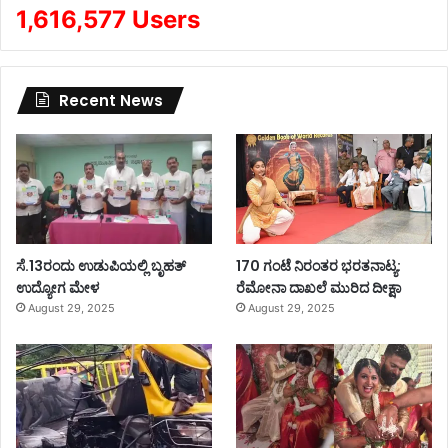
1,616,577 Users
Recent News
ಸೆ.13ರಂದು ಉಡುಪಿಯಲ್ಲಿ ಬೃಹತ್
170 ಗಂಟೆ ನಿರಂತರ ಭರತನಾಟ್ಯ:
ಉದ್ಯೋಗ ಮೇಳ
ರೆಮೋನಾ ದಾಖಲೆ ಮುರಿದ ದೀಕ್ಷಾ
August 29, 2025
August 29, 2025