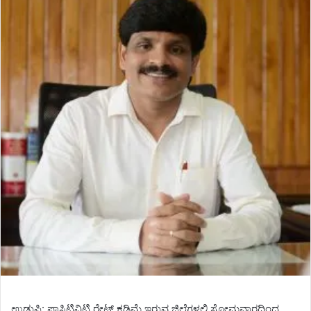
ಉಡುಪಿ: ಪಾಸಿಟಿವಿಟಿ ರೇಟ್ ಕಡಿಮೆ ಇರುವ ಜಿಲ್ಲೆಗಳಲ್ಲಿ ಸೋಮವಾರದಿಂದ