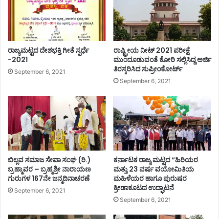
ಲು
ಹೋ
ಗಿ
ರೈ
ಲಿ
ರಾಜ್ಯಮಟ್ಟದ ದೇಶಭಕ್ತಿ ಗೀತೆ ಸ್ಪರ್ಧೆ
ರಾಷ್ಟ್ರೀಯ ನೀಟ್ 2021 ಪರೀಕ್ಷೆ
ನ
-2021
ಮುಂದೂಡುವಂತೆ ಕೋರಿ ಸಲ್ಲಿಸಿದ್ದ ಅರ್ಜಿ
ಡಿ
ತಿರಸ್ಕರಿಸಿದ ಸುಪ್ರೀಂಕೋರ್ಟ್
ಬಿ
September 6, 2021
September 6, 2021
ದ್
ದು
ಇ
ಬ್
ಬ
ರು
ಮ
ಹಿ
ಬಿಲ್ಲವ ಸಮಾಜ ಸೇವಾ ಸಂಘ (ರಿ.)
ಕರ್ನಾಟಕ ರಾಜ್ಯ ಮಟ್ಟದ “ಹಿರಿಯರ
ಳೆ
ಬ್ರಹ್ಮಾವರ – ಬ್ರಹ್ಮಶ್ರೀ ನಾರಾಯಣ
ಮತ್ತು 23 ವರ್ಷ ವಯೋಮಿತಿಯ
ಯ
ಗುರುಗಳ 167ನೇ ಜನ್ಮದಿನಾಚರಣೆ
ಮಹಿಳೆಯರ ಹಾಗೂ ಪುರುಷರ
ರು
ಕ್ರೀಡಾಕೂಟದ ಉದ್ಘಾಟನೆ
September 6, 2021
ಸಾ
September 6, 2021
ವು
.