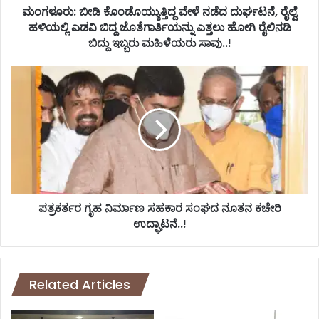
ಯ್
ಮಂಗಳೂರು: ಬೀಡಿ ಕೊಂಡೊಯ್ಯುತ್ತಿದ್ದ ವೇಳೆ ನಡೆದ ದುರ್ಘಟನೆ, ರೈಲ್ವೆ
ಯು
ಹಳಿಯಲ್ಲಿ ಎಡವಿ ಬಿದ್ದ ಜೊತೆಗಾರ್ತಿಯನ್ನು ಎತ್ತಲು ಹೋಗಿ ರೈಲಿನಡಿ
ತ್
ಬಿದ್ದು ಇಬ್ಬರು ಮಹಿಳೆಯರು ಸಾವು..!
ತಿ
ದ್
ಪ
ದ
ತ್
ವೇ
ರ
ಳೆ
ಕ
ನ
ರ್
ಡೆ
ತ
ದ
ರ
ದು
ಗೃ
ರ್
ಹ
ಘ
ನಿ
ಪತ್ರಕರ್ತರ ಗೃಹ ನಿರ್ಮಾಣ ಸಹಕಾರ ಸಂಘದ ನೂತನ ಕಚೇರಿ
ಟ
ರ್
ಉದ್ಘಾಟನೆ..!
ನೆ
ಮಾ
,
ಣ
ರೈ
ಸ
ಲ್
ಹ
Related Articles
ವೆ
ಕಾ
ಹ
ರ