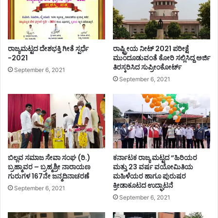
ರಾಜ್ಯಮಟ್ಟದ ದೇಶಭಕ್ತಿ ಗೀತೆ ಸ್ಪರ್ಧೆ
ರಾಷ್ಟ್ರೀಯ ನೀಟ್ 2021 ಪರೀಕ್ಷೆ
-2021
ಮುಂದೂಡುವಂತೆ ಕೋರಿ ಸಲ್ಲಿಸಿದ್ದ ಅರ್ಜಿ
ತಿರಸ್ಕರಿಸಿದ ಸುಪ್ರೀಂಕೋರ್ಟ್
September 6, 2021
September 6, 2021
ಬಿಲ್ಲವ ಸಮಾಜ ಸೇವಾ ಸಂಘ (ರಿ.)
ಕರ್ನಾಟಕ ರಾಜ್ಯ ಮಟ್ಟದ “ಹಿರಿಯರ
ಬ್ರಹ್ಮಾವರ – ಬ್ರಹ್ಮಶ್ರೀ ನಾರಾಯಣ
ಮತ್ತು 23 ವರ್ಷ ವಯೋಮಿತಿಯ
ಗುರುಗಳ 167ನೇ ಜನ್ಮದಿನಾಚರಣೆ
ಮಹಿಳೆಯರ ಹಾಗೂ ಪುರುಷರ
ಕ್ರೀಡಾಕೂಟದ ಉದ್ಘಾಟನೆ
September 6, 2021
September 6, 2021