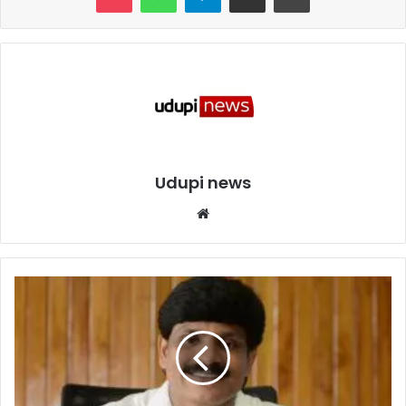
Udupi news
We
bsi
te
ಉ
ಡು
ಪಿ
:
ಜಿ
ಲ್
ಲೆ