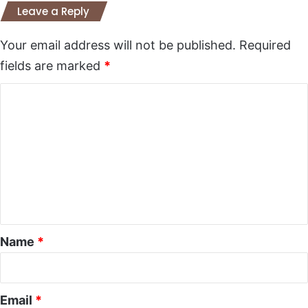
Leave a Reply
Your email address will not be published.
Required
fields are marked
*
C
o
m
m
e
n
t
*
Name
*
Email
*