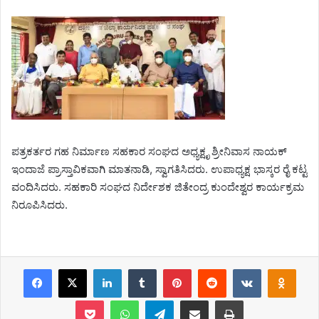
ಪತ್ರಕರ್ತರ ಗಹ ನಿರ್ಮಾಣ ಸಹಕಾರ ಸಂಘದ ಅಧ್ಯಕ್ಷೃ ಶ್ರೀನಿವಾಸ ನಾಯಕ್
ಇಂದಾಜೆ ಪ್ರಾಸ್ತಾವಿಕವಾಗಿ ಮಾತನಾಡಿ, ಸ್ವಾಗತಿಸಿದರು. ಉಪಾಧ್ಯಕ್ಷ ಭಾಸ್ಕರ ರೈ ಕಟ್ಟ
ವಂದಿಸಿದರು. ಸಹಕಾರಿ ಸಂಘದ ನಿರ್ದೇಶಕ ಜಿತೇಂದ್ರ ಕುಂದೇಶ್ವರ ಕಾರ್ಯಕ್ರಮ
ನಿರೂಪಿಸಿದರು.
Facebook
X
LinkedIn
Tumblr
Pinterest
Reddit
VKontakte
Odnoklassniki
Pocket
WhatsApp
Telegram
Share via Email
Print