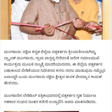
ಮಂಗಳೂರು: ದಕ್ಷಿಣ ಕನ್ನಡ ಜಿಲ್ಲೆಯ ಪತ್ರಕರ್ತರು ಕ್ರೀಯಾಶೀಲರಾಗಿದ್ದು,
ಬ್ರ್ಯಾಂಡ್ ಮಂಗಳೂರು, ಗ್ರಾಮ ವಾಸ್ತವ್ಯ ಸೇರಿದಂತೆ ಅನೇಕ ಸಮಾಜಮುಖಿ
ಕಾರ್ಯಕ್ರಮ ಮೂಲಕ ರಾಜ್ಯಕ್ಕೆ ಮಾದರಿಯಾದವರು. ಈ ಜಿಲ್ಲೆಯ ಪತ್ರಕರ್ತರ
ಬಹುಕಾಲದ ಬೇಡಿಕೆಯಾದ ನಿವೇಶನದ ಕನಸು ನನಸು ಮಾಡುವುದು ನಮ್ಮೆಲ್ಲರ
ಜವಾಬ್ದಾರಿ ಎಂದು ಮಂಗಳೂರು ದಕ್ಷಿಣ ಕ್ಷೇತ್ರದ ಶಾಸಕ ವೇದವ್ಯಾಸ ಕಾಮತ್
ಹೇಳಿದರು.
ಮಂಗಳೂರಿನ ಲೇಡಿಹಿಲ್ ಪತ್ರಿಕಾಭವನದಲ್ಲಿ ಪತ್ರಕರ್ತರ ಗೃಹ ನಿರ್ಮಾಣ
ಸಹಕಾರ ಸಂಘದ ನೂತನ ಕಚೇರಿ ಉದ್ಘಾಟಿಸಿ ಅವರು ಮಾತನಾಡಿದರು.