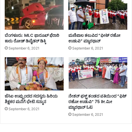
ಬೆಂಗಳೂರು: MLC ಫಾರೂಖ್ ಫೆರಾರಿ
ಮಣಿಪಾಲ ತಲುಪಿದ “ಫೀಟ್ ರಹೋ
ಕಾರು ರೋಡ್​​ ಡಿವೈಡರ್​​ ಡಿಕ್ಕಿ
ಉಡುಪಿ” ಮ್ಯಾರಥಾನ್
September 6, 2021
September 6, 2021
ಜೆಸಿಐ ಉಪ್ಪುಂದದ ಸದಸ್ಯರು ಹಿರಿಯ
ನೇಶನ್ ಫಸ್ಟ್ ತಂಡದ ವತಿಯಿಂದ “ಫಿಟ್
ಶಿಕ್ಷಕರ ಮನೆಗೆ ಭೇಟಿ ಸನ್ಮಾನ
ರಹೋ ಉಡುಪಿ” 75 ಕೀ.ಮೀ
ಮ್ಯಾರಥಾನ್ ಓಟ
September 6, 2021
September 6, 2021