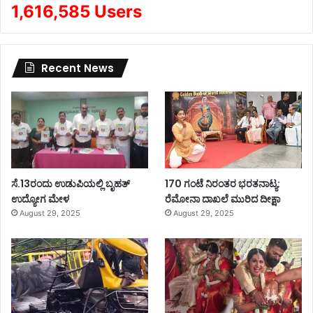
1,616,585 Users
Recent News
ಸೆ.13ರಂದು ಉಡುಪಿಯಲ್ಲಿ ಬೃಹತ್
170 ಗಂಟೆ ನಿರಂತರ ಭರತನಾಟ್ಯ:
ಉದ್ಯೋಗ ಮೇಳ
ರೆಮೋನಾ ದಾಖಲೆ ಮುರಿದ ದೀಕ್ಷಾ
August 29, 2025
August 29, 2025