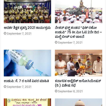
ಲ್
ಲಿ
ಲಾ
ಟ್
ಧಿ
ಟು
ಕಾ
ಚಿ
ರಿ
ನ್
ಜಿ
ನ
ಆದರ್ಶ ಶಿಕ್ಷಕ ಪ್ರಶಸ್ತಿ 2021 ಕಾರ್ಯಕ್ರಮ
ನೇಶನ್ ಫಸ್ಟ್ ತಂಡದ “ಫಿಟ್ ರಹೋ
ಜ
ಸಾ
ಉಡುಪಿ” 75 ಕೀ.ಮೀ ಓಟ 2ನೇ ದಿನ –
September 7, 2021
ಗ
ಮಲ್ಪೆ ಬೀಚ್ ಬಳಿ ಚಾಲನೆ
ಗ
ದೀ
ಟ
September 7, 2021
ಶ್
.
.
.
.
!
!
ಉಡುಪಿ: ಸೆ. 7 ರ ಲಸಿಕೆ ವಿವರ ಮಾಹಿತಿ
ಕರ್ನಾಟಕ ಅಥ್ಲೆಟಿಕ್ ಅಸೋಸಿಯೇಷನ್
(ರಿ.) ವಿಶೇಷ ಸಭೆ
September 7, 2021
September 6, 2021