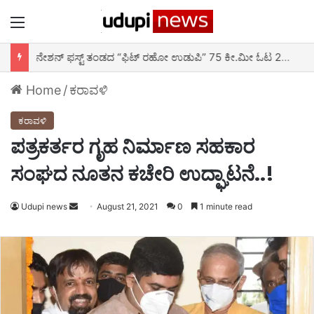
Menu
ನೇಶನ್ ಫಸ್ಟ್ ತಂಡದ “ಫಿಟ್ ರಹೋ ಉಡುಪಿ” 75 ಕೀ.ಮೀ ಓಟ 2ನೇ ದಿನ – ಮಲ್ಪೆ ಬೀಚ್ ಬಳಿ ಚಾಲನೆ
Home
/
ಕರಾವಳಿ
ಕರಾವಳಿ
ಪತ್ರಕರ್ತರ ಗೃಹ ನಿರ್ಮಾಣ ಸಹಕಾರ
ಸಂಘದ ನೂತನ ಕಚೇರಿ ಉದ್ಘಾಟನೆ..!
Udupi news
Send
August 21, 2021
0
1 minute read
an
email