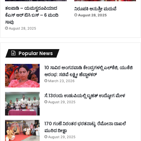
ತಲಪಾಡಿ – ಯಮಸ್ವರೂಪಿಯಾದ
ನಿರೂಪಕಿ ಅನುಶ್ರೀ ಮದುವೆ
ಕೆಎಸ್ ಆರ್ ಟಿಸಿ ಬಸ್ – 6 ಮಂದಿ
August 28, 2025
ಸಾವು
August 28, 2025
Popular News
10 ಸಾವಿರ ಅಂಗನವಾಡಿ ಕೇಂದ್ರಗಳಲ್ಲಿ ಎಲ್‌ಕೆಜಿ, ಯುಕೆಜಿ
ಆರಂಭ: ಸಚಿವೆ ಲಕ್ಷ್ಮೀ ಹೆಬ್ಬಾಳಕರ್
March 23, 2026
ಸೆ.13ರಂದು ಉಡುಪಿಯಲ್ಲಿ ಬೃಹತ್ ಉದ್ಯೋಗ ಮೇಳ
August 29, 2025
170 ಗಂಟೆ ನಿರಂತರ ಭರತನಾಟ್ಯ: ರೆಮೋನಾ ದಾಖಲೆ
ಮುರಿದ ದೀಕ್ಷಾ
August 29, 2025