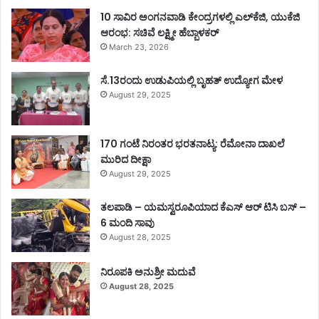
10 ಸಾವಿರ ಅಂಗನವಾಡಿ ಕೇಂದ್ರಗಳಲ್ಲಿ ಎಲ್‌ಕೆಜಿ, ಯುಕೆಜಿ
ಆರಂಭ: ಸಚಿವೆ ಲಕ್ಷ್ಮೀ ಹೆಬ್ಬಾಳಕರ್
March 23, 2026
ಸೆ.13ರಂದು ಉಡುಪಿಯಲ್ಲಿ ಬೃಹತ್ ಉದ್ಯೋಗ ಮೇಳ
August 29, 2025
170 ಗಂಟೆ ನಿರಂತರ ಭರತನಾಟ್ಯ: ರೆಮೋನಾ ದಾಖಲೆ
ಮುರಿದ ದೀಕ್ಷಾ
August 29, 2025
ತಲಪಾಡಿ – ಯಮಸ್ವರೂಪಿಯಾದ ಕೆಎಸ್ ಆರ್ ಟಿಸಿ ಬಸ್ –
6 ಮಂದಿ ಸಾವು
August 28, 2025
ನಿರೂಪಕಿ ಅನುಶ್ರೀ ಮದುವೆ
August 28, 2025