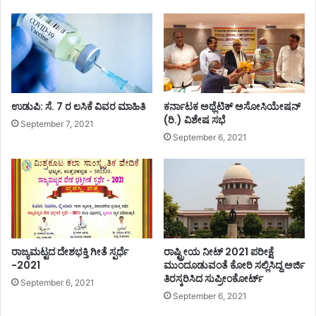
ಕಾ
ರ್
ಯ
ಕ್
ರ
ಮ
ಉಡುಪಿ: ಸೆ. 7 ರ ಲಸಿಕೆ ವಿವರ ಮಾಹಿತಿ
ಕರ್ನಾಟಕ ಅಥ್ಲೆಟಿಕ್ ಅಸೋಸಿಯೇಷನ್
(ರಿ.) ವಿಶೇಷ ಸಭೆ
September 7, 2021
September 6, 2021
ರಾಜ್ಯಮಟ್ಟದ ದೇಶಭಕ್ತಿ ಗೀತೆ ಸ್ಪರ್ಧೆ
ರಾಷ್ಟ್ರೀಯ ನೀಟ್ 2021 ಪರೀಕ್ಷೆ
-2021
ಮುಂದೂಡುವಂತೆ ಕೋರಿ ಸಲ್ಲಿಸಿದ್ದ ಅರ್ಜಿ
ತಿರಸ್ಕರಿಸಿದ ಸುಪ್ರೀಂಕೋರ್ಟ್
September 6, 2021
September 6, 2021