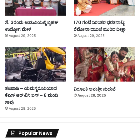
ಸೆ.13ರಂದು ಉಡುಪಿಯಲ್ಲಿ ಬೃಹತ್
170 ಗಂಟೆ ನಿರಂತರ ಭರತನಾಟ್ಯ:
ಉದ್ಯೋಗ ಮೇಳ
ರೆಮೋನಾ ದಾಖಲೆ ಮುರಿದ ದೀಕ್ಷಾ
August 29, 2025
August 29, 2025
ತಲಪಾಡಿ – ಯಮಸ್ವರೂಪಿಯಾದ
ನಿರೂಪಕಿ ಅನುಶ್ರೀ ಮದುವೆ
ಕೆಎಸ್ ಆರ್ ಟಿಸಿ ಬಸ್ – 6 ಮಂದಿ
August 28, 2025
ಸಾವು
August 28, 2025
Popular News