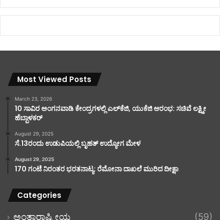
Most Viewed Posts
March 23, 2026
10 ಸಾವಿರ ಅಂಗನವಾಡಿ ಕೇಂದ್ರಗಳಲ್ಲಿ ಎಲ್‌ಕೆಜಿ, ಯುಕೆಜಿ ಆರಂಭ: ಸಚಿವೆ ಲಕ್ಷ್ಮೀ
ಹೆಬ್ಬಾಳಕರ್
August 29, 2025
ಸೆ.13ರಂದು ಉಡುಪಿಯಲ್ಲಿ ಬೃಹತ್ ಉದ್ಯೋಗ ಮೇಳ
August 29, 2025
170 ಗಂಟೆ ನಿರಂತರ ಭರತನಾಟ್ಯ: ರೆಮೋನಾ ದಾಖಲೆ ಮುರಿದ ದೀಕ್ಷಾ
Categories
ಅಂತಾರಾಷ್ಟ್ರೀಯ
(59)