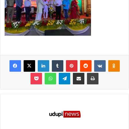
Facebook
X
LinkedIn
Tumblr
Pinterest
Reddit
VKontakte
Odnoklassniki
Pocket
WhatsApp
Telegram
Share via Email
Print