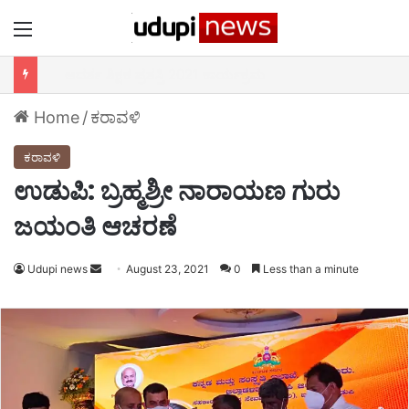
Menu
ನೇಶನ್ ಫಸ್ಟ್ ತಂಡದ “ಫಿಟ್ ರಹೋ ಉಡುಪಿ” 75 ಕೀ.ಮೀ ಓಟ 2ನೇ ದಿನ – ಮಲ್ಪೆ ಬೀಚ್ ಬಳಿ ಚಾಲನೆ
Home
/
ಕರಾವಳಿ
ಕರಾವಳಿ
ಉಡುಪಿ: ಬ್ರಹ್ಮಶ್ರೀ ನಾರಾಯಣ ಗುರು
ಜಯಂತಿ ಆಚರಣೆ
Udupi news
Send
August 23, 2021
0
Less than a minute
an
email