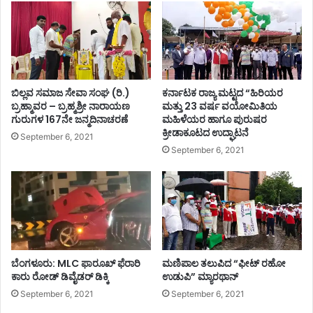
ಬಿಲ್ಲವ ಸಮಾಜ ಸೇವಾ ಸಂಘ (ರಿ.)
ಕರ್ನಾಟಕ ರಾಜ್ಯ ಮಟ್ಟದ “ಹಿರಿಯರ
ಬ್ರಹ್ಮಾವರ – ಬ್ರಹ್ಮಶ್ರೀ ನಾರಾಯಣ
ಮತ್ತು 23 ವರ್ಷ ವಯೋಮಿತಿಯ
ಗುರುಗಳ 167ನೇ ಜನ್ಮದಿನಾಚರಣೆ
ಮಹಿಳೆಯರ ಹಾಗೂ ಪುರುಷರ
ಕ್ರೀಡಾಕೂಟದ ಉದ್ಘಾಟನೆ
September 6, 2021
September 6, 2021
ಬೆಂಗಳೂರು: MLC ಫಾರೂಖ್ ಫೆರಾರಿ
ಮಣಿಪಾಲ ತಲುಪಿದ “ಫೀಟ್ ರಹೋ
ಕಾರು ರೋಡ್​​ ಡಿವೈಡರ್​​ ಡಿಕ್ಕಿ
ಉಡುಪಿ” ಮ್ಯಾರಥಾನ್
September 6, 2021
September 6, 2021