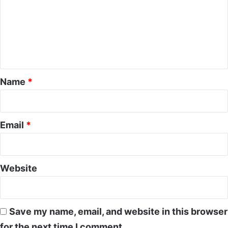
m
m
e
n
t
*
Name
*
Email
*
Website
Save my name, email, and website in this browser
for the next time I comment.