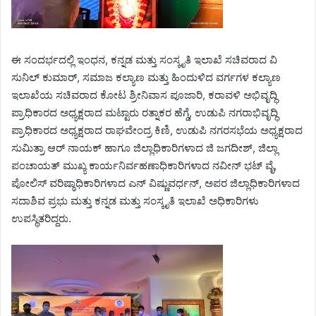
ಈ ಸಂದರ್ಭದಲ್ಲಿ ಇಂಧನ, ಕನ್ನಡ ಮತ್ತು ಸಂಸ್ಕೃತಿ ಇಲಾಖೆ ಸಚಿವರಾದ ವಿ
ಸುನಿಲ್ ಕುಮಾರ್, ಸಮಾಜ ಕಲ್ಯಾಣ ಮತ್ತು ಹಿಂದುಳಿದ ವರ್ಗಗಳ ಕಲ್ಯಾಣ
ಇಲಾಖೆಯ ಸಚಿವರಾದ ಕೋಟ ಶ್ರೀನಿವಾಸ ಪೂಜಾರಿ, ಕರಾವಳಿ ಅಭಿವೃದ್ಧಿ
ಪ್ರಾಧಿಕಾರದ ಅಧ್ಯಕ್ಷರಾದ ಮಟ್ಟಾರು ರತ್ನಾಕರ ಹೆಗ್ಡೆ, ಉಡುಪಿ ನಗರಾಭಿವೃದ್ಧಿ
ಪ್ರಾಧಿಕಾರದ ಅಧ್ಯಕ್ಷರಾದ ರಾಘವೇಂದ್ರ ಕಿಣಿ, ಉಡುಪಿ ನಗರಸಭೆಯ ಅಧ್ಯಕ್ಷರಾದ
ಸುಮಿತ್ರಾ ಆರ್ ನಾಯಕ್ ಹಾಗೂ ಜಿಲ್ಲಾಧಿಕಾರಿಗಳಾದ ಜಿ ಜಗದೀಶ್, ಜಿಲ್ಲಾ
ಪಂಚಾಯತ್ ಮುಖ್ಯ ಕಾರ್ಯನಿರ್ವಹಣಾಧಿಕಾರಿಗಳಾದ ನವೀನ್ ಭಟ್ ವೈ,
ಪೋಲಿಸ್ ವರಿಷ್ಠಾಧಿಕಾರಿಗಳಾದ ಎನ್ ವಿಷ್ಣುವರ್ಧನ್, ಅಪರ ಜಿಲ್ಲಾಧಿಕಾರಿಗಳಾದ
ಸದಾಶಿವ ಪ್ರಭು ಮತ್ತು ಕನ್ನಡ ಮತ್ತು ಸಂಸ್ಕೃತಿ ಇಲಾಖೆ ಅಧಿಕಾರಿಗಳು
ಉಪಸ್ಥಿತರಿದ್ದರು.