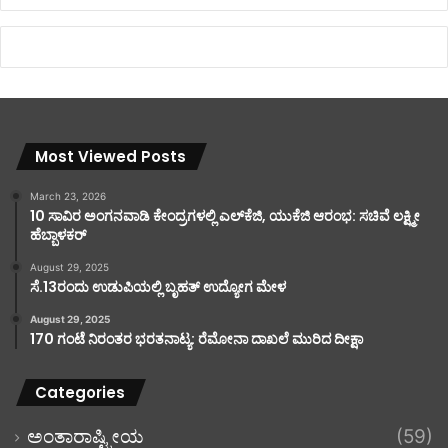
Most Viewed Posts
March 23, 2026
10 ಸಾವಿರ ಅಂಗನವಾಡಿ ಕೇಂದ್ರಗಳಲ್ಲಿ ಎಲ್‌ಕೆಜಿ, ಯುಕೆಜಿ ಆರಂಭ: ಸಚಿವೆ ಲಕ್ಷ್ಮೀ
ಹೆಬ್ಬಾಳಕರ್
August 29, 2025
ಸೆ.13ರಂದು ಉಡುಪಿಯಲ್ಲಿ ಬೃಹತ್ ಉದ್ಯೋಗ ಮೇಳ
August 29, 2025
170 ಗಂಟೆ ನಿರಂತರ ಭರತನಾಟ್ಯ: ರೆಮೋನಾ ದಾಖಲೆ ಮುರಿದ ದೀಕ್ಷಾ
Categories
ಅಂತಾರಾಷ್ಟ್ರೀಯ
(59)