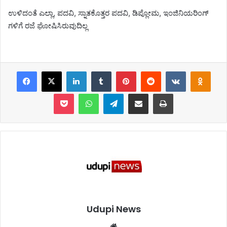
ಉಳಿದಂತೆ ಎಲ್ಲಾ, ಪದವಿ, ಸ್ನಾತಕೊತ್ತರ ಪದವಿ, ಡಿಪ್ಲೋಮ, ಇಂಜಿನಿಯರಿಂಗ್
ಗಳಿಗೆ ರಜೆ ಘೋಷಿಸಿರುವುದಿಲ್ಲ
Facebook
X
LinkedIn
Tumblr
Pinterest
Reddit
VKontakte
Odnoklassniki
Pocket
WhatsApp
Telegram
Share via Email
Print
Udupi News
We