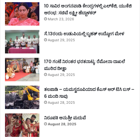
10 ಸಾವಿರ ಅಂಗನವಾಡಿ ಕೇಂದ್ರಗಳಲ್ಲಿ ಎಲ್‌ಕೆಜಿ, ಯುಕೆಜಿ
ಆರಂಭ: ಸಚಿವೆ ಲಕ್ಷ್ಮೀ ಹೆಬ್ಬಾಳಕರ್
March 23, 2026
ಸೆ.13ರಂದು ಉಡುಪಿಯಲ್ಲಿ ಬೃಹತ್ ಉದ್ಯೋಗ ಮೇಳ
August 29, 2025
170 ಗಂಟೆ ನಿರಂತರ ಭರತನಾಟ್ಯ: ರೆಮೋನಾ ದಾಖಲೆ
ಮುರಿದ ದೀಕ್ಷಾ
August 29, 2025
ತಲಪಾಡಿ – ಯಮಸ್ವರೂಪಿಯಾದ ಕೆಎಸ್ ಆರ್ ಟಿಸಿ ಬಸ್ –
6 ಮಂದಿ ಸಾವು
August 28, 2025
ನಿರೂಪಕಿ ಅನುಶ್ರೀ ಮದುವೆ
August 28, 2025