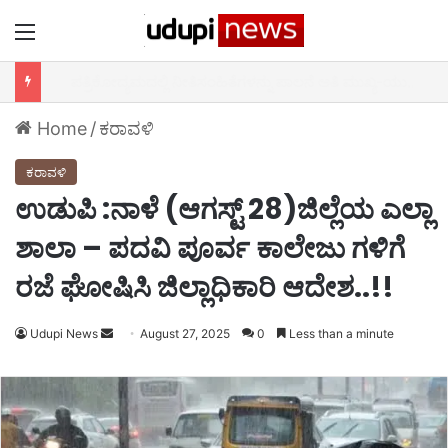
Menu
ಆದರ್ಶ ಶಿಕ್ಷಕ ಪ್ರಶಸ್ತಿ 2021 ಕಾರ್ಯಕ್ರಮ
Home
/
ಕರಾವಳಿ
ಕರಾವಳಿ
ಉಡುಪಿ :ನಾಳೆ (ಆಗಸ್ಟ್ 28)ಜಿಲ್ಲೆಯ ಎಲ್ಲಾ
ಶಾಲಾ – ಪದವಿ ಪೂರ್ವ ಕಾಲೇಜು ಗಳಿಗೆ
ರಜೆ ಘೋಷಿಸಿ ಜಿಲ್ಲಾಧಿಕಾರಿ ಆದೇಶ..!!
Udupi News
Send
August 27, 2025
0
Less than a minute
an
email