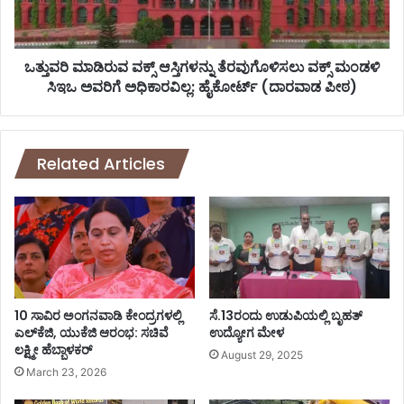
0
ಡಿ
ತಾ
ರು
ಲೂ
ವ
ಕು
ವ
ಒತ್ತುವರಿ ಮಾಡಿರುವ ವಕ್ಸ್ ಆಸ್ತಿಗಳನ್ನು ತೆರವುಗೊಳಿಸಲು ವಕ್ಸ್ ಮಂಡಳಿ
ಗ
ಕ್
ಸಿಇಒ ಅವರಿಗೆ ಅಧಿಕಾರವಿಲ್ಲ: ಹೈಕೋರ್ಟ್ (ದಾರವಾಡ ಪೀಠ)
ಳ
ಸ್
ಶಾ
ಆ
ಲೆ
ಸ್
-
ತಿ
Related Articles
ಕಾ
ಗ
ಲೇ
ಳ
ಜು
ನ್
ಗ
ನು
ಳಿ
ತೆ
ಗೆ
ರ
ನಾ
ವು
ಳೆ
ಗೊ
10 ಸಾವಿರ ಅಂಗನವಾಡಿ ಕೇಂದ್ರಗಳಲ್ಲಿ
ಸೆ.13ರಂದು ಉಡುಪಿಯಲ್ಲಿ ಬೃಹತ್
ರ
ಳಿ
ಎಲ್‌ಕೆಜಿ, ಯುಕೆಜಿ ಆರಂಭ: ಸಚಿವೆ
ಉದ್ಯೋಗ ಮೇಳ
ಜೆ
ಲಕ್ಷ್ಮೀ ಹೆಬ್ಬಾಳಕರ್
ಸ
August 29, 2025
ಘೋ
ಲು
March 23, 2026
ಷ
ವ