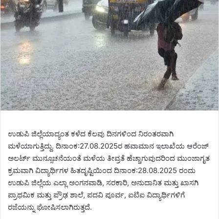
ಉಡುಪಿ ಜಿಲ್ಲೆಯಾದ್ಯಂತ ಕಳೆದ ಕೆಲವು ದಿನಗಳಿಂದ ನಿರಂತರವಾಗಿ
ಮಳೆಯಾಗುತ್ತಿದ್ದು. ದಿನಾಂಕ:27.08.2025ರ ಹವಾಮಾನ ಇಲಾಖೆಯ ಆರೆಂಜ್
ಅಲರ್ಟ್ ಮುನ್ಸೂಚನೆಯಂತೆ ಮಳೆಯ ತೀವ್ರತೆ ಹೆಚ್ಚಾಗುವುದರಿಂದ ಮುಂಜಾಗೃತ
ಕ್ರಮವಾಗಿ ವಿದ್ಯಾರ್ಥಿಗಳ ಹಿತದೃಷ್ಟಿಯಿಂದ ದಿನಾಂಕ:28.08.2025 ರಂದು
ಉಡುಪಿ ಜಿಲ್ಲೆಯ ಎಲ್ಲಾ ಅಂಗನವಾಡಿ, ಸರಕಾರಿ, ಅನುದಾನಿತ ಮತ್ತು ಖಾಸಗಿ
ಪ್ರಾಥಮಿಕ ಮತ್ತು ಪ್ರೌಢ ಶಾಲೆ, ಪದವಿ ಪೂರ್ವ, ಐಟಿಐ ವಿದ್ಯಾರ್ಥಿಗಳಿಗೆ
ರಜೆಯನ್ನು ಘೋಷಿಸಲಾಗಿರುತ್ತದೆ.