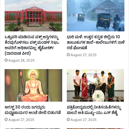
ರ್
ಟ್
(
ದಾ
ರ
ವಾ
ಒತ್ತುವರಿ ಮಾಡಿರುವ ವಕ್ಸ್ ಆಸ್ತಿಗಳನ್ನು
ಭಾರಿ ಮಳೆ; ಉತ್ತರ ಕನ್ನಡ ಜಿಲ್ಲೆಯ 10
ಡ
ತೆರವುಗೊಳಿಸಲು ವಕ್ಸ್ ಮಂಡಳಿ ಸಿಇಒ
ತಾಲೂಕುಗಳ ಶಾಲೆ-ಕಾಲೇಜುಗಳಿಗೆ ನಾಳೆ
ಪೀ
ಅವರಿಗೆ ಅಧಿಕಾರವಿಲ್ಲ: ಹೈಕೋರ್ಟ್
ರಜೆ ಘೋಷಣೆ
ಠ
(ದಾರವಾಡ ಪೀಠ)
August 27, 2025
)
August 28, 2025
ಆಗಸ್ಟ್ 30 ರಂದು ಜಗದ್ಗುರು
ಪತ್ರಿಕೋದ್ಯಮದಲ್ಲಿ ನೀತಿಸಂಹಿತೆಗಳನ್ನು
ಮಧ್ವಾಚಾರ್ಯರ ಅಂಚೆ ಚೀಟಿ ಬಿಡುಗಡೆ
ಪಾಲನೆ ಅತಿ ಮುಖ್ಯ-ಯು.ಎಸ್ ಶೆಣೈ
August 27, 2025
August 27, 2025