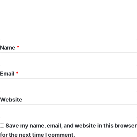
m
e
n
t
*
Name
*
Email
*
Website
Save my name, email, and website in this browser
for the next time I comment.