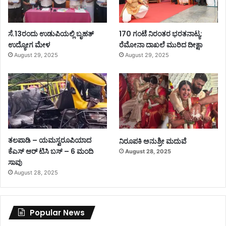
ಸೆ.13ರಂದು ಉಡುಪಿಯಲ್ಲಿ ಬೃಹತ್
170 ಗಂಟೆ ನಿರಂತರ ಭರತನಾಟ್ಯ:
ಉದ್ಯೋಗ ಮೇಳ
ರೆಮೋನಾ ದಾಖಲೆ ಮುರಿದ ದೀಕ್ಷಾ
August 29, 2025
August 29, 2025
ತಲಪಾಡಿ – ಯಮಸ್ವರೂಪಿಯಾದ
ನಿರೂಪಕಿ ಅನುಶ್ರೀ ಮದುವೆ
ಕೆಎಸ್ ಆರ್ ಟಿಸಿ ಬಸ್ – 6 ಮಂದಿ
August 28, 2025
ಸಾವು
August 28, 2025
Popular News