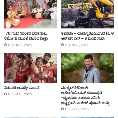
ಣೆ
ಕ್
ಸ್
ಮಂ
ಡ
ಳಿ
ಸಿ
170 ಗಂಟೆ ನಿರಂತರ ಭರತನಾಟ್ಯ:
ತಲಪಾಡಿ – ಯಮಸ್ವರೂಪಿಯಾದ ಕೆಎಸ್
ಇ
ರೆಮೋನಾ ದಾಖಲೆ ಮುರಿದ ದೀಕ್ಷಾ
ಆರ್ ಟಿಸಿ ಬಸ್ – 6 ಮಂದಿ ಸಾವು
ಒ
ಅ
August 29, 2025
August 28, 2025
ವ
ರಿ
ಗೆ
ಅ
ಧಿ
ಕಾ
ರ
ನಿರೂಪಕಿ ಅನುಶ್ರೀ ಮದುವೆ
ಮೊಬೈಲ್ ರಿಟೇಲರ್ಸ್‌
ವಿ
ಅಸೋಸಿಯೇಷನ್‌ ಕುಂದಾಪುರ
August 28, 2025
ಲ್
-ಬೈಂದೂರು ತಾಲೂಕು ಸಮಿತಿ
ಲ
ಅಧ್ಯಕ್ಷರಾಗಿ ಮಹೇಶ್‌ ಪೂಜಾರಿ ಆಯ್ಕೆ
:
August 28, 2025
ಹೈ
ಕೋ