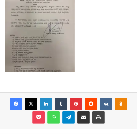
Facebook
X
LinkedIn
Tumblr
Pinterest
Reddit
VKontakte
Odnoklassniki
Pocket
WhatsApp
Telegram
Share via Email
Print