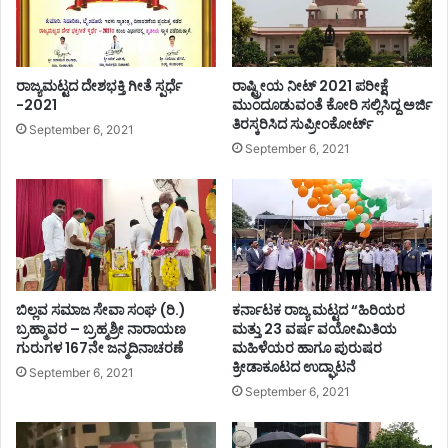
ರ
ಣ
-
ಶಾ
ರಾಜ್ಯಮಟ್ಟದ ದೇಶಭಕ್ತಿ ಗೀತೆ ಸ್ಪರ್ಧೆ
ರಾಷ್ಟ್ರೀಯ ನೀಟ್ 2021 ಪರೀಕ್ಷೆ
ಸ
-2021
ಮುಂದೂಡುವಂತೆ ಕೋರಿ ಸಲ್ಲಿಸಿದ್ದ ಅರ್ಜಿ
ಕ
ತಿರಸ್ಕರಿಸಿದ ಸುಪ್ರೀಂಕೋರ್ಟ್
ರ
September 6, 2021
September 6, 2021
ಘು
ಪ
ತಿ
ಭ
ಟ್
ಚಾ
ಲ
ನೆ
ಬಿಲ್ಲವ ಸಮಾಜ ಸೇವಾ ಸಂಘ (ರಿ.)
ಕರ್ನಾಟಕ ರಾಜ್ಯ ಮಟ್ಟದ “ಹಿರಿಯರ
ಬ್ರಹ್ಮಾವರ – ಬ್ರಹ್ಮಶ್ರೀ ನಾರಾಯಣ
ಮತ್ತು 23 ವರ್ಷ ವಯೋಮಿತಿಯ
ಗುರುಗಳ 167ನೇ ಜನ್ಮದಿನಾಚರಣೆ
ಮಹಿಳೆಯರ ಹಾಗೂ ಪುರುಷರ
ಕ್ರೀಡಾಕೂಟದ ಉದ್ಘಾಟನೆ
September 6, 2021
September 6, 2021