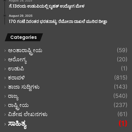
August 29, 2025
ಸೆ.13ರಂದು ಉಡುಪಿಯಲ್ಲಿ ಬೃಹತ್ ಉದ್ಯೋಗ ಮೇಳ
August 29, 2025
170 ಗಂಟೆ ನಿರಂತರ ಭರತನಾಟ್ಯ: ರೆಮೋನಾ ದಾಖಲೆ ಮುರಿದ ದೀಕ್ಷಾ
Categories
ಅಂತಾರಾಷ್ಟ್ರೀಯ
(59)
ಆರೋಗ್ಯ
(20)
ಉಡುಪಿ
(1)
ಕರಾವಳಿ
(815)
ತಾಜಾ ಸುದ್ದಿಗಳು
(143)
ರಾಜ್ಯ
(540)
ರಾಷ್ಟ್ರೀಯ
(237)
ವಿಶೇಷ ಲೇಖನಗಳು
(61)
ಸಾಹಿತ್ಯ
(1)