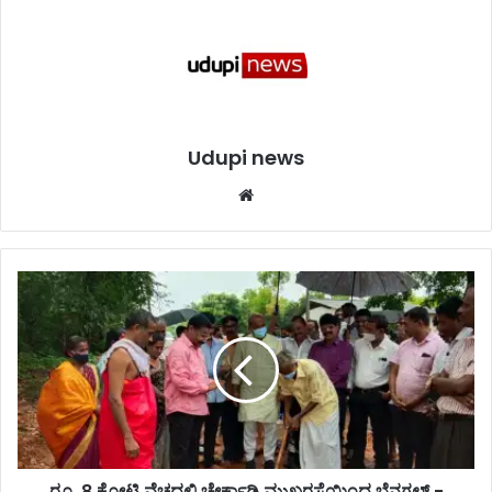
Udupi news
We
bsi
te
ರೂ
.
8
ಕೋ
ಟಿ
ವೆ
ಚ್
ಚ
ದ
ಲ್
ರೂ. 8 ಕೋಟಿ ವೆಚ್ಚದಲ್ಲಿ ಚೇರ್ಕಾಡಿ ಮುಖ್ಯರಸ್ತೆಯಿಂದ ಬೆನಗಲ್ -