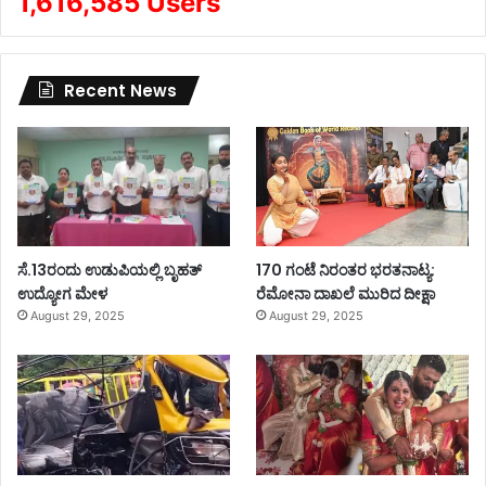
1,616,585 Users
Recent News
ಸೆ.13ರಂದು ಉಡುಪಿಯಲ್ಲಿ ಬೃಹತ್
170 ಗಂಟೆ ನಿರಂತರ ಭರತನಾಟ್ಯ:
ಉದ್ಯೋಗ ಮೇಳ
ರೆಮೋನಾ ದಾಖಲೆ ಮುರಿದ ದೀಕ್ಷಾ
August 29, 2025
August 29, 2025