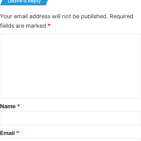
Leave a Reply
Your email address will not be published.
Required
fields are marked
*
C
o
m
m
e
n
t
*
Name
*
Email
*