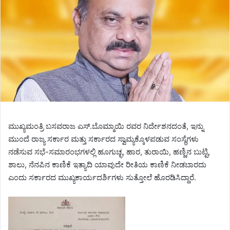
ಮುಖ್ಯಮಂತ್ರಿ ಬಸವರಾಜ ಎಸ್.ಬೊಮ್ಮಾಯಿ ರವರ ನಿರ್ದೇಶನದಂತೆ, ಇನ್ನು
ಮುಂದೆ ರಾಜ್ಯ ಸರ್ಕಾರ ಮತ್ತು ಸರ್ಕಾರದ ಸ್ವಾಮ್ಯಕ್ಕೊಳಪಡುವ ಸಂಸ್ಥೆಗಳು
ನಡೆಸುವ ಸಭೆ-ಸಮಾರಂಭಗಳಲ್ಲಿ ಹೂಗುಚ್ಛ, ಹಾರ, ತುರಾಯಿ, ಹಣ್ಣಿನ ಬುಟ್ಟಿ,
ಶಾಲು, ನೆನಪಿನ ಕಾಣಿಕೆ ಇತ್ಯಾದಿ ಯಾವುದೇ ರೀತಿಯ ಕಾಣಿಕೆ ನೀಡಬಾರದು
ಎಂದು ಸರ್ಕಾರದ ಮುಖ್ಯಕಾರ್ಯದರ್ಶಿಗಳು ಸುತ್ತೋಲೆ ಹೊರಡಿಸಿದ್ದಾರೆ.