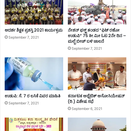
ರ
ಪ
ಪೇ
ಡೆ
ಟೆ
ದ
-
ಶಿ
ಕೊ
ಹಾ
ಆದರ್ಶ ಶಿಕ್ಷಕ ಪ್ರಶಸ್ತಿ 2021 ಕಾರ್ಯಕ್ರಮ
ನೇಶನ್ ಫಸ್ಟ್ ತಂಡದ “ಫಿಟ್ ರಹೋ
ಕ್
ನ್
ಉಡುಪಿ” 75 ಕೀ.ಮೀ ಓಟ 2ನೇ ದಿನ –
September 7, 2021
ಕ
ಮಲ್ಪೆ ಬೀಚ್ ಬಳಿ ಚಾಲನೆ
ವಾ
ರ್
ಮ
September 7, 2021
ಣೆ
ನ್
ವ
ಪಾ
ರೆ
ಲ
ಗಿ
ನ್
ನ
ಅಂ
ರ
ಬ
ಸ್
ಲ
ತೆ
ಉಡುಪಿ: ಸೆ. 7 ರ ಲಸಿಕೆ ವಿವರ ಮಾಹಿತಿ
ಕರ್ನಾಟಕ ಅಥ್ಲೆಟಿಕ್ ಅಸೋಸಿಯೇಷನ್
ಪಾ
(ರಿ.) ವಿಶೇಷ ಸಭೆ
ಕಾಂ
ಡಿ
September 7, 2021
ಕ್
September 6, 2021
ರೀ
ಟಿ
ಕ