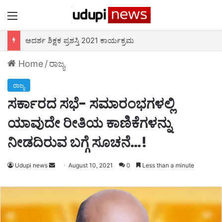
Menu
ಆದರ್ಶ ಶಿಕ್ಷಕ ಪ್ರಶಸ್ತಿ 2021 ಕಾರ್ಯಕ್ರಮ
Home
/
ರಾಜ್ಯ
ರಾಜ್ಯ
ಸರ್ಕಾರದ ಸಭೆ- ಸಮಾರಂಭಗಳಲ್ಲಿ
ಯಾವುದೇ ರೀತಿಯ ಕಾಣಿಕೆಗಳನ್ನು
ನೀಡದಿರುವ ಬಗ್ಗೆ ಸೂಚನೆ…!
Udupi news
Send
August 10, 2021
0
Less than a minute
an
email