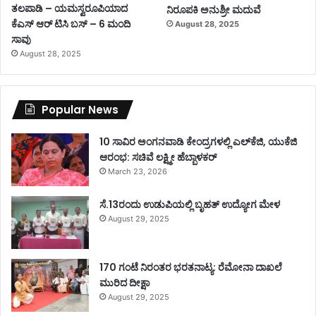
ತಲಪಾಡಿ – ಯಮಸ್ವರೂಪಿಯಾದ
ನಿರೂಪಕಿ ಅನುಶ್ರೀ ಮದುವೆ
ಕೆಎಸ್ ಆರ್ ಟಿಸಿ ಬಸ್ – 6 ಮಂದಿ
August 28, 2025
ಸಾವು
August 28, 2025
Popular News
10 ಸಾವಿರ ಅಂಗನವಾಡಿ ಕೇಂದ್ರಗಳಲ್ಲಿ ಎಲ್‌ಕೆಜಿ, ಯುಕೆಜಿ
ಆರಂಭ: ಸಚಿವೆ ಲಕ್ಷ್ಮೀ ಹೆಬ್ಬಾಳಕರ್
March 23, 2026
ಸೆ.13ರಂದು ಉಡುಪಿಯಲ್ಲಿ ಬೃಹತ್ ಉದ್ಯೋಗ ಮೇಳ
August 29, 2025
170 ಗಂಟೆ ನಿರಂತರ ಭರತನಾಟ್ಯ: ರೆಮೋನಾ ದಾಖಲೆ
ಮುರಿದ ದೀಕ್ಷಾ
August 29, 2025