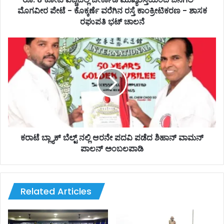
ಲಿ
ಮೊಗವೀರ ಪೇಟೆ - ಕೊಕ್ಕರ್ಣೆ ವರೆಗಿನ ರಸ್ತೆ ಕಾಂಕ್ರೀಟಿಕರಣ - ಶಾಸಕ
ಚೇ
ರಘುಪತಿ ಭಟ್ ಚಾಲನೆ
ರ್
ಕಾ
ಕ
ಡಿ
ರಾ
ಮು
ಟೆ
ಖ್
ಬ್ಲ್
ಯ
ಯಾ
ರ
ಕ್
ಸ್
ಬೆ
ತೆ
ಲ್
ಯಿಂ
ಟ್
ದ
ನ
ಕರಾಟೆ ಬ್ಲ್ಯಾಕ್ ಬೆಲ್ಟ್ ನಲ್ಲಿ ಆರನೇ ಪದವಿ ಪಡೆದ ಶಿಹಾನ್ ವಾಮನ್
ಬೆ
ಲ್
ಪಾಲನ್ ಅಂಬಲಪಾಡಿ
ನ
ಲಿ
ಗ
ಆ
ಲ್
ರ
-
ನೇ
Related Articles
ಮೊ
ಪ
ಗ
ದ
ವೀ
ವಿ